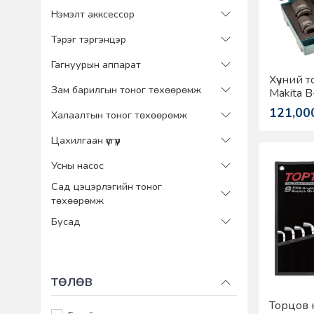
Нэмэлт акксессор
Тэрэг тэргэнцэр
Гагнуурын аппарат
Хүчний 
Зам барилгын тоног төхөөрөмж
Makita 
121,00
Халаалтын тоног төхөөрөмж
Цахилгаан үүсгүүр
Усны насос
Сад цэцэрлэгийн тоног
төхөөрөмж
Бусад
ТӨЛӨВ
Торцов 