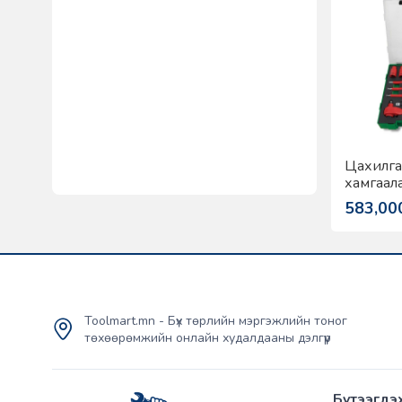
Цахилг
хамгаал
ком Top
583,00
Toolmart.mn - Бүх төрлийн мэргэжлийн тоног
төхөөрөмжийн онлайн худалдааны дэлгүүр
Бүтээгдэ