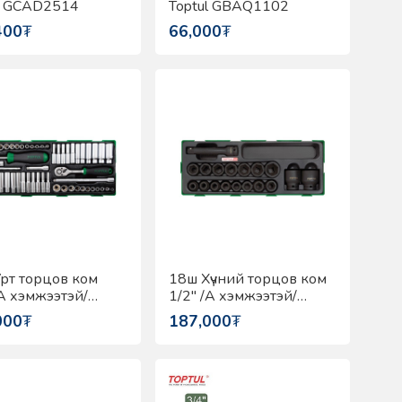
l GCAD2514
Toptul GBAQ1102
400
₮
66,000
₮
рт торцов ком
18ш Хүчний торцов ком
/A хэмжээтэй/
1/2" /A хэмжээтэй/
l GTA5440
Toptul GTA1836
000
₮
187,000
₮