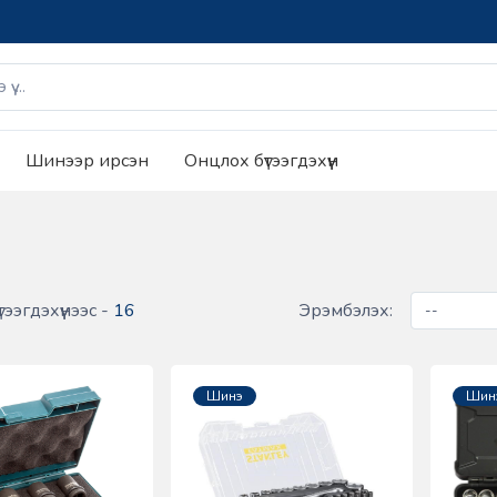
Шинээр ирсэн
Онцлох бүтээгдэхүүн
тээгдэхүүнээс -
16
Эрэмбэлэх:
Шинэ
Шин