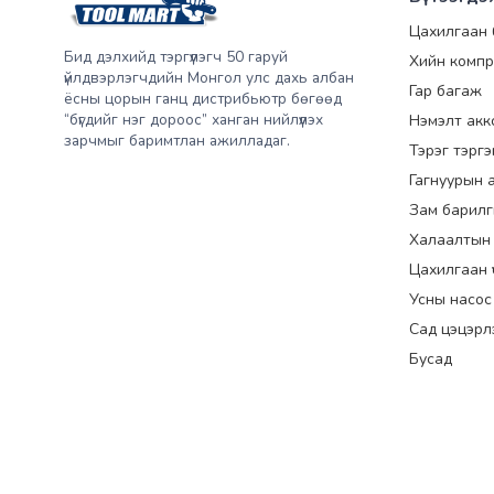
Цахилгаан
Бид дэлхийд тэргүүлэгч 50 гаруй
Хийн компр
үйлдвэрлэгчдийн Монгол улс дахь албан
Гар багаж
ёсны цорын ганц дистрибьютр бөгөөд
“бүгдийг нэг дороос” ханган нийлүүлэх
Нэмэлт акк
зарчмыг баримтлан ажилладаг.
Тэрэг тэрг
Гагнуурын 
Зам барилг
Халаалтын
Цахилгаан үүс
Усны насос
Сад цэцэрл
Бусад