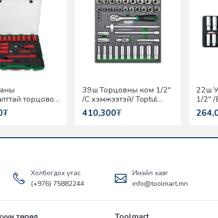
ааны
39ш Торцовны ком 1/2"
22ш У
алттай торцовон
/C хэмжээтэй/ Toptul
1/2" 
tul GZC1610
GEC3901
Toptu
0
₮
410,300
₮
264,
Холбогдох утас
Имэйл хаяг
(+976) 75882244
info@toolmart.mn
хүүн төрөл
Toolmart