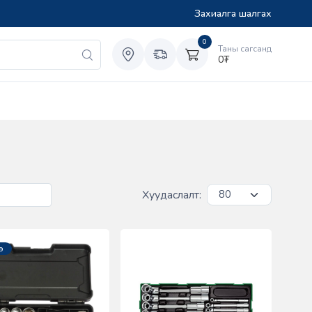
Захиалга шалгах
0
Таны сагсанд
0
₮
Хуудаслалт:
э