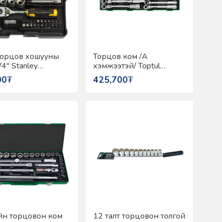
Торцов хошууны
Торцов ком /A
4" Stanley
хэмжээтэй/ Toptul
82672-0
GTA1012
00
₮
425,700
₮
н торцовон ком
12 талт торцовон толгой