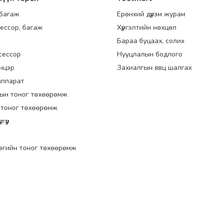
 багаж
Ерөнхий дүрэм журам
ессор, багаж
Хүргэлтийн нөхцөл
Бараа буцаах, солих
сессор
Нууцлалын бодлого
энцэр
Захиалгын явц шалгах
аппарат
ын тоног төхөөрөмж
 тоног төхөөрөмж
гүүр
эгийн тоног төхөөрөмж