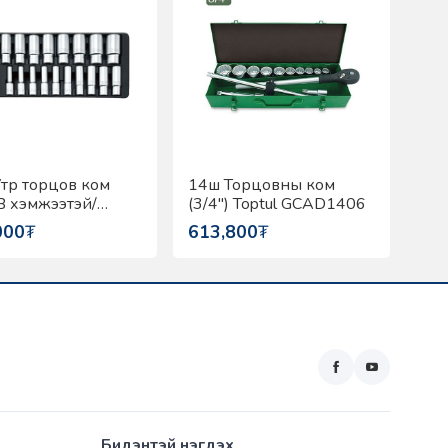
тр торцов ком
14ш Торцовны ком
/B хэмжээтэй/
(3/4") Toptul GCAD1406
l GAAT2202
000
₮
613,800
₮
Бидэнтэй нэгдэх