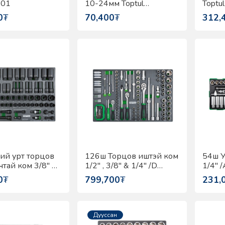
01
10-24мм Toptul
Toptu
GAAG1010
0
₮
70,400
₮
312,
ний урт торцов
126ш Торцов иштэй ком
54ш У
чтай ком 3/8" &
1/2" , 3/8" & 1/4" /D
1/4" 
хэмжээтэй/
хэмжээтэй/ Toptul
Toptu
0
₮
799,700
₮
231,
GED7528
GEDC611
Дууссан