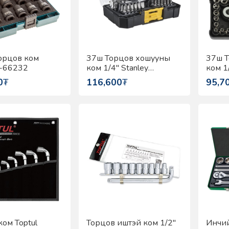
торцов ком
37ш Торцов хошууны
37ш 
B-66232
ком 1/4" Stanley
ком 1/
FMMT19101-0
STMT
0
₮
116,600
₮
95,7
ком Toptul
Торцов иштэй ком 1/2"
Инчий