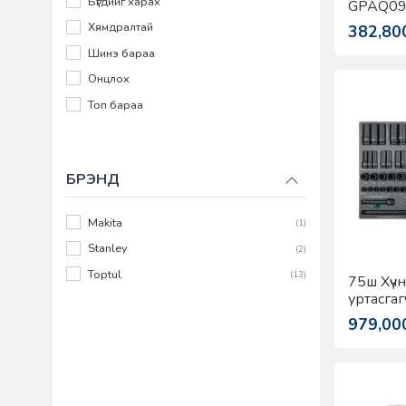
Бүгдийг харах
GPAQ09
Хямдралтай
382,80
Шинэ бараа
Онцлох
Топ бараа
БРЭНД
Makita
(1)
Stanley
(2)
Toptul
(13)
75ш Хүч
уртасгаг
1/2" /D 
979,00
Toptul 