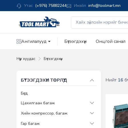
Утас
(+976) 75882244
Имэйл
info@toolmart.mn
Ангилалууд
Бүтээгдэхүүн
Онцгой санал
Нүүр хуудас
Бүтээгдэхүүн
Нийт
16
бү
БҮТЭЭГДЭХҮҮН ТӨРЛҮҮД
Бүгд
Цахилгаан багаж
Хийн компрессор, багаж
Гар багаж