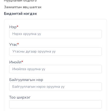
Нууцлалын бодлого
Захиалгын явц шалгах
Бидэнтэй нэгдэх
Нэр
*
Утас
*
Имэйл
*
Байгууллагын нэр
Тоо ширхэг