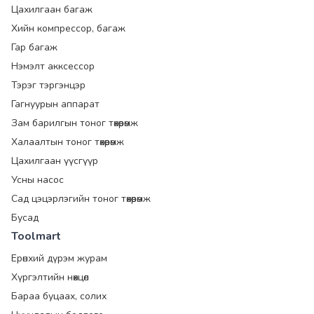
Цахилгаан багаж
Хийн компрессор, багаж
Гар багаж
Нэмэлт акксессор
Тэрэг тэргэнцэр
Гагнуурын аппарат
Зам барилгын тоног төхөөрөмж
Халаалтын тоног төхөөрөмж
Цахилгаан үүсгүүр
Усны насос
Сад цэцэрлэгийн тоног төхөөрөмж
Бусад
Toolmart
Ерөнхий дүрэм журам
Хүргэлтийн нөхцөл
Бараа буцаах, солих