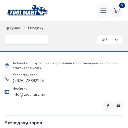
0
Нүүр хуудас
Бүтээгдэхүүн
Toolmart.mn - Бүх төрлийн мэргэжлийн тоног төхөөрөмжийн онлайн
худалдааны дэлгүүр
Холбогдох утас
(+976) 75882244
Имэйл хаяг
info@toolmart.mn
Бүтээгдэхүүн төрөл