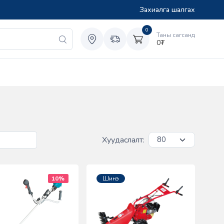
Захиалга шалгах
0
Таны сагсанд
0
₮
Хуудаслалт:
10%
Шинэ