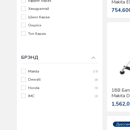
Бүгдийг харах
Makita 
Хямдралтай
754,60
Шинэ бараа
Онцлох
Топ бараа
БРЭНД
Makita
(11)
Dewalt
(3)
Honda
(1)
18В Бат
Makita 
IMC
(1)
1,562,
Дууссан