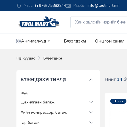
Утас
(+976) 75882244
Имэйл
info@toolmart.mn
Ангилалууд
Бүтээгдэхүүн
Онцгой санал
Нүүр хуудас
Бүтээгдэхүүн
Нийт
14
бү
БҮТЭЭГДЭХҮҮН ТӨРЛҮҮД
Бүгд
Шинэ
Цахилгаан багаж
Хийн компрессор, багаж
Гар багаж