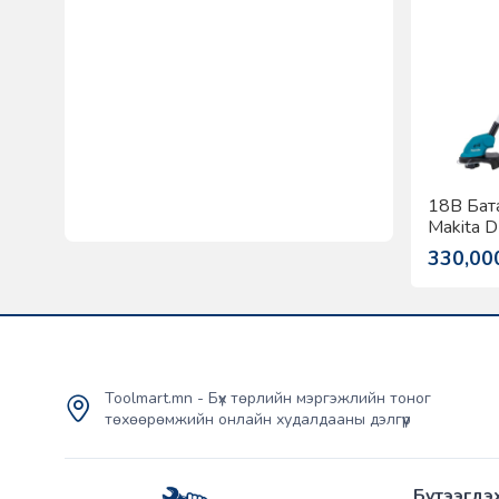
18В Бат
Makita 
330,00
Toolmart.mn - Бүх төрлийн мэргэжлийн тоног
төхөөрөмжийн онлайн худалдааны дэлгүүр
Бүтээгдэ