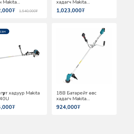
ч Makita
хадагч Makita
68AZ
DUR191LZX6
2,000
₮
1,023,000
₮
1,540,000
₮
сан
үүрт хадуур Makita
18В Батарейт өвс
40U
хадагч Makita
DUR190LZX6
4,000
₮
924,000
₮