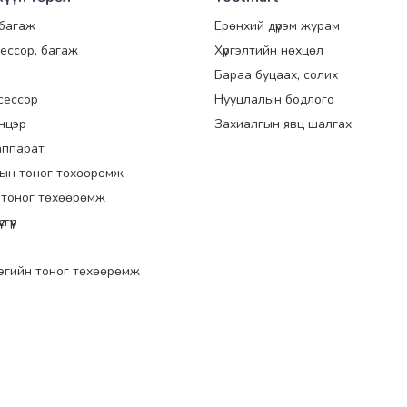
 багаж
Ерөнхий дүрэм журам
ессор, багаж
Хүргэлтийн нөхцөл
Бараа буцаах, солих
сессор
Нууцлалын бодлого
энцэр
Захиалгын явц шалгах
аппарат
ын тоног төхөөрөмж
 тоног төхөөрөмж
гүүр
эгийн тоног төхөөрөмж