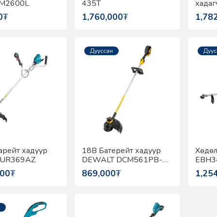
EM2600L
435T
хадаг
DUR3
0
₮
1,760,000
₮
1,78
Дууссан
Дуус
арейт хадуур
18В Батерейт хадуур
Хөдөлг
DUR369AZ
DEWALT DCM561PB-
EBH3
QW
000
₮
869,000
₮
1,25