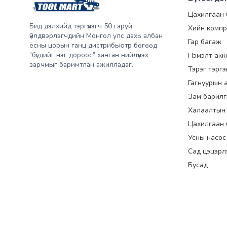
Цахилгаан
Бид дэлхийд тэргүүлэгч 50 гаруй
Хийн компр
үйлдвэрлэгчдийн Монгол улс дахь албан
Гар багаж
ёсны цорын ганц дистрибьютр бөгөөд
“бүгдийг нэг дороос” ханган нийлүүлэх
Нэмэлт акк
зарчмыг баримтлан ажилладаг.
Тэрэг тэрг
Гагнуурын 
Зам барилг
Халаалтын
Цахилгаан үүс
Усны насос
Сад цэцэрл
Бусад