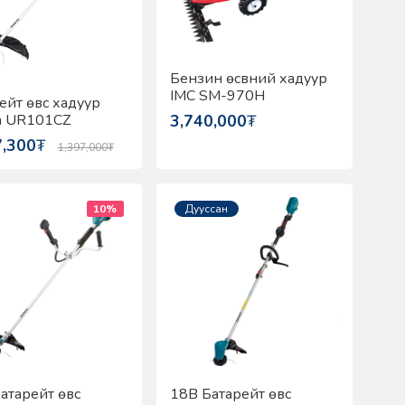
Бензин өсвний хадуур
IMC SM-970H
ейт өвс хадуур
a UR101CZ
3,740,000
₮
7,300
₮
1,397,000
₮
10%
Дууссан
атарейт өвс
18В Батарейт өвс