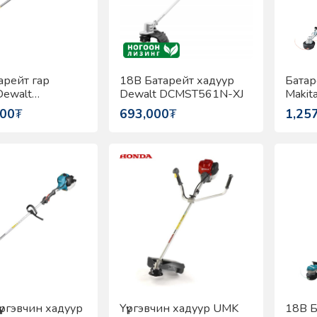
арейт гар
18В Батарейт хадуур
Батар
Dewalt
Dewalt DCMST561N-XJ
Makit
N-XJ
000
₮
693,000
₮
1,25
үргэвчин хадуур
Үүргэвчин хадуур UMK
18В Б