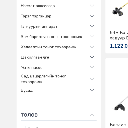
Нэмэлт акксессор
Тэрэг тэргэнцэр
Гагнуурын аппарат
54В Бат
Зам барилгын тоног төхөөрөмж
хадуур 
DCM571
1,122,
Халаалтын тоног төхөөрөмж
Цахилгаан үүсгүүр
Усны насос
Сад цэцэрлэгийн тоног
төхөөрөмж
Бусад
ТӨЛӨВ
Бензин ү