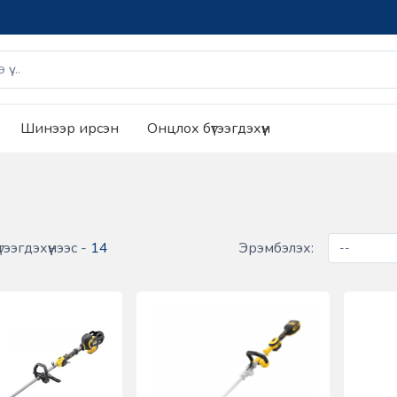
Шинээр ирсэн
Онцлох бүтээгдэхүүн
тээгдэхүүнээс -
14
Эрэмбэлэх: