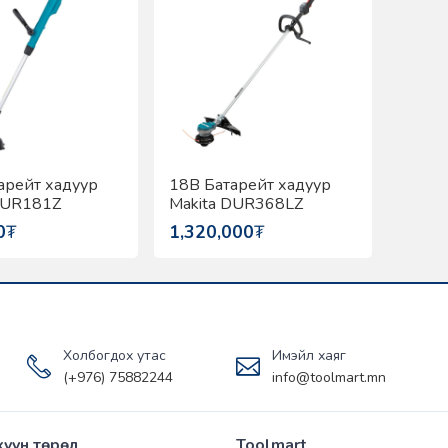
арейт хадуур
18В Батарейт хадуур
DUR181Z
Makita DUR368LZ
0
₮
1,320,000
₮
Холбогдох утас
Имэйл хаяг
(+976) 75882244
info@toolmart.mn
хүүн төрөл
Toolmart