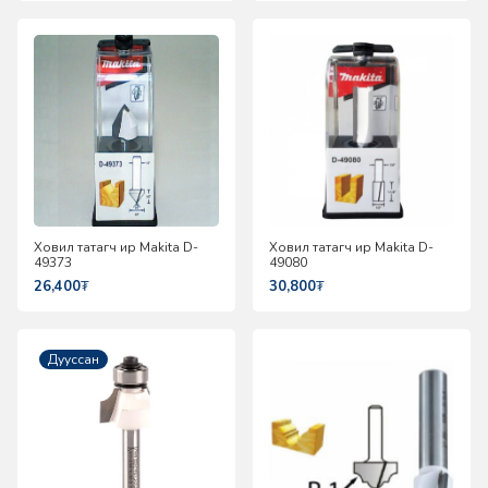
Ховил татагч ир Makita D-
Ховил татагч ир Makita D-
49373
49080
26,400
₮
30,800
₮
Дууссан