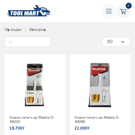
0
Нүүр хуудас
Бүтээгдэхүүн
Ховил татагч ир Makita D-
Ховил татагч ир Makita D-
49030
49096
18,700
₮
22,000
₮