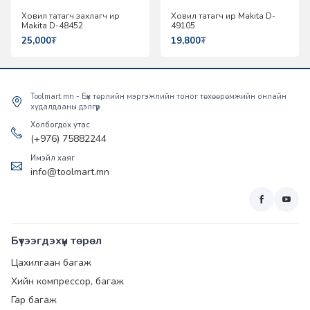
Ховил татагч захлагч ир
Ховил татагч ир Makita D-
Makita D-48452
49105
25,000
₮
19,800
₮
Toolmart.mn - Бүх төрлийн мэргэжлийн тоног төхөөрөмжийн онлайн
худалдааны дэлгүүр
Холбогдох утас
(+976) 75882244
Имэйл хаяг
info@toolmart.mn
Бүтээгдэхүүн төрөл
Цахилгаан багаж
Хийн компрессор, багаж
Гар багаж