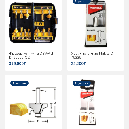
Дууссан
Фрезер ком хутга DEWALT
Ховил татагч ир Makita D-
DT90016-QZ
49339
319,000
₮
24,200
₮
Дууссан
Дууссан