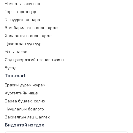
Нэмэлт акксессор
Тэрэг тэргэнцэр
Гагнуурын аппарат
Зам барилгын тоног төхөөрөмж
Халаалтын тоног төхөөрөмж
Цахилгаан үүсгүүр
Усны насос
Сад цэцэрлэгийн тоног төхөөрөмж
Бусад
Toolmart
Ерөнхий дүрэм журам
Хүргэлтийн нөхцөл
Бараа буцаах, солих
Нууцлалын бодлого
Захиалгын явц шалгах
Бидэнтэй нэгдэх