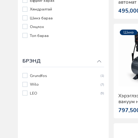
Бүгдийг харах
автомат
APSm7
Хямдралтай
495,00
Шинэ бараа
Онцлох
Шинэ
Топ бараа
БРЭНД
Grundfos
(1)
Wilo
(7)
LEO
(9)
Хэрэглэ
вакуум 
LKSm11
797,50