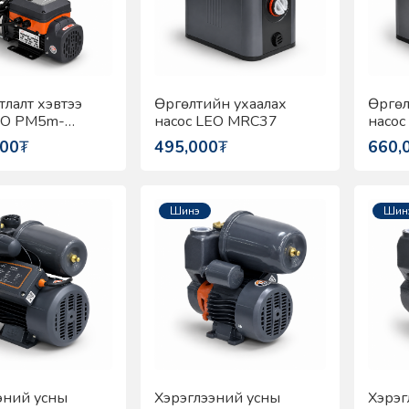
тлалт хэвтээ
Өргөлтийн ухаалах
Өргөл
EO PM5m-
насос LEO MRC37
насос
000
₮
495,000
₮
660,
Шинэ
Шин
эний усны
Хэрэглээний усны
Хэрэг