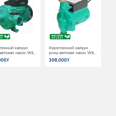
лээний халуун
Хэрэглээний халуун
автомат насос Wilo
усны автомат насос Wilo
00EA
PB-088EA
000
₮
308,000
₮