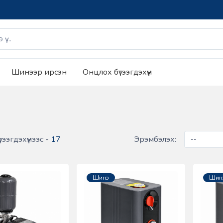
Шинээр ирсэн
Онцлох бүтээгдэхүүн
тээгдэхүүнээс -
17
Эрэмбэлэх:
Шинэ
Шин