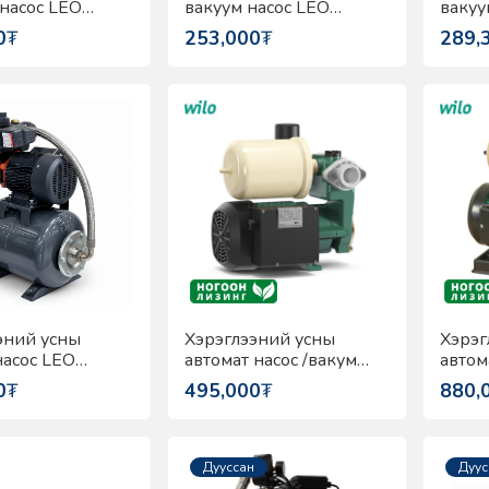
 насос LEO
вакуум насос LEO
вакуу
5AT
LKSm130AU
LKSm
0
₮
253,000
₮
289,
эний усны
Хэрэглээний усны
Хэрэг
насос LEO
автомат насос /вакум
автом
00AU
насос/ Wilo PW-175EA
252E
0
₮
495,000
₮
880,
Дууссан
Дуус