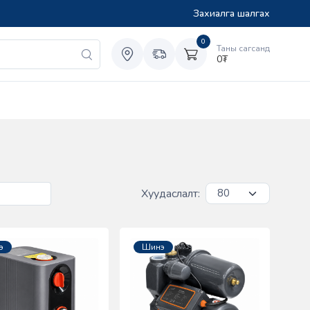
Захиалга шалгах
0
Таны сагсанд
0
₮
Хуудаслалт:
э
Шинэ