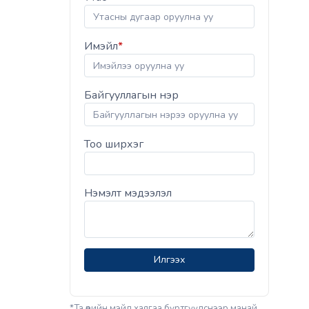
Имэйл
*
Байгууллагын нэр
Тоо ширхэг
Нэмэлт мэдээлэл
Илгээх
*Та өөрийн мэйл хаягаа бүртгүүлснээр манай