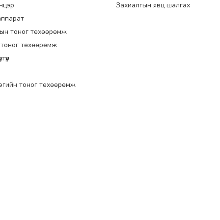
энцэр
Захиалгын явц шалгах
аппарат
ын тоног төхөөрөмж
 тоног төхөөрөмж
гүүр
эгийн тоног төхөөрөмж