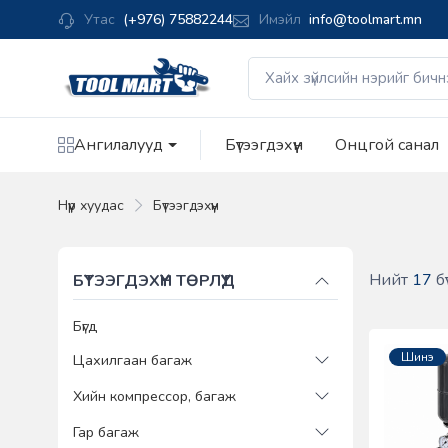
Утас
(+976) 75882244
Имэйл
info@toolmart.mn
Ангилалууд
Бүтээгдэхүүн
Онцгой санал
Нүүр хуудас
Бүтээгдэхүүн
Нийт
17
бү
БҮТЭЭГДЭХҮҮН ТӨРЛҮҮД
Бүгд
Шинэ
Цахилгаан багаж
Хийн компрессор, багаж
Гар багаж