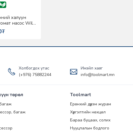
эний халуун
омат насос Wilo
EA
0
₮
Холбогдох утас
Имэйл хаяг
(+976) 75882244
info@toolmart.mn
хүүн төрөл
Toolmart
 багаж
Ерөнхий дүрэм журам
ессор, багаж
Хүргэлтийн нөхцөл
Бараа буцаах, солих
сессор
Нууцлалын бодлого