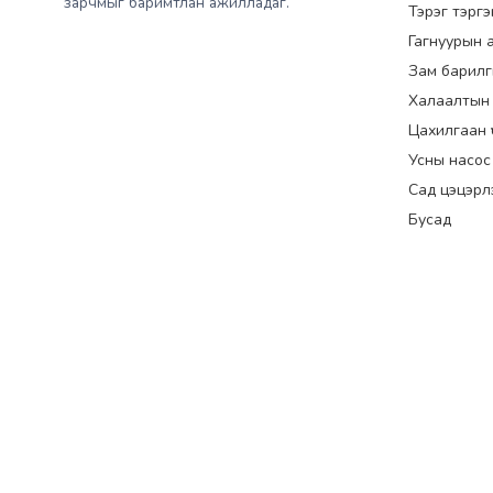
зарчмыг баримтлан ажилладаг.
Тэрэг тэрг
Гагнуурын 
Зам барилг
Халаалтын
Цахилгаан үүс
Усны насос
Сад цэцэрл
Бусад