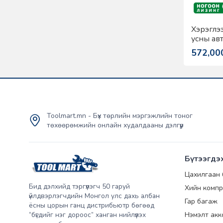
Хэрэглэ
усны авт
PB-201
572,00
Toolmart.mn - Бүх төрлийн мэргэжлийн тоног
төхөөрөмжийн онлайн худалдааны дэлгүүр
Бүтээгдэ
Цахилгаан
Бид дэлхийд тэргүүлэгч 50 гаруй
Хийн компр
үйлдвэрлэгчдийн Монгол улс дахь албан
Гар багаж
ёсны цорын ганц дистрибьютр бөгөөд
“бүгдийг нэг дороос” ханган нийлүүлэх
Нэмэлт акк