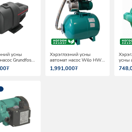
эний усны
Хэрэглээний усны
Хэрэг
насос Grundfos
автомат насос Wilo HWJ-
усны 
-55
204
PB-4
000
₮
1,991,000
₮
748,