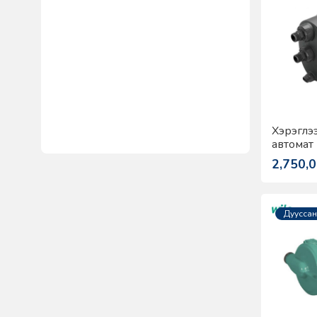
Хэрэглэ
автомат 
Scala1 5
2,750,
Дууссан