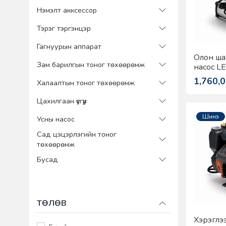
Нэмэлт акксессор
Тэрэг тэргэнцэр
Гагнуурын аппарат
Олон ша
Зам барилгын тоног төхөөрөмж
насос L
EMH4-6
1,760,
Халаалтын тоног төхөөрөмж
Цахилгаан үүсгүүр
Шинэ
Усны насос
Сад цэцэрлэгийн тоног
төхөөрөмж
Бусад
ТӨЛӨВ
Хэрэглэ