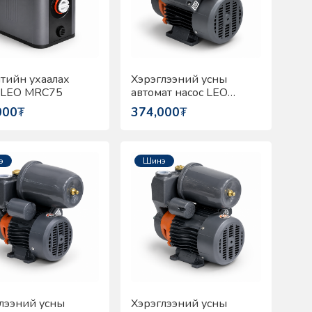
тийн ухаалах
Хэрэглээний усны
 LEO MRC75
автомат насос LEO
APSm25AT
000
₮
374,000
₮
э
Шинэ
лээний усны
Хэрэглээний усны