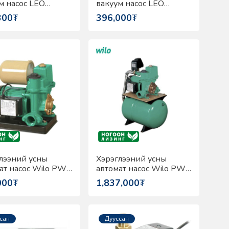
м насос LEO
вакуум насос LEO
350AU
LKSm750AU
300
₮
396,000
₮
лээний усны
Хэрэглээний усны
ат насос Wilo PW-
автомат насос Wilo PW-
A
750LEA
000
₮
1,837,000
₮
сан
Дууссан