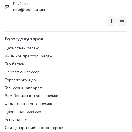
Имэйл хаяг
info@toolmart.mn
Бүтээгдэхүүн төрөл
Цахилгаан багаж
Хийн компрессор, багаж
Гар багаж
Нэмэлт акксессор
Тэрэг тэргэнцэр
Гагнуурын аппарат
Зам барилгын тоног төхөөрөмж
Халаалтын тоног төхөөрөмж
Цахилгаан үүсгүүр
Усны насос
Сад цэцэрлэгийн тоног төхөөрөмж