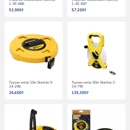
1-45-686
1-45-687
53,900
₮
57,200
₮
Туузан метр 20м Stanley 0-
Туузан метр 60м Stanley 2-
34-296
34-795
26,400
₮
135,300
₮