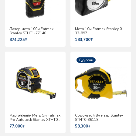
Лазер метр 100м Fatmax
Метр 10м Fatmax Stanley 0-
Stanley STHT1-77140
33-897
874,225
₮
183,700
₮
Дууссан
Мэргэжлийн Метр 5м Fatmax
Соронзтой 8м метр Stanley
Pro Autolock Stanley XTHT0-
STHT0-36118
33671
77,000
₮
58,300
₮