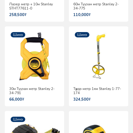
Лазер метр + 10м Stanley
60м Туузан метр Stanley 2-
STHT77611-0
34-775
258,500
₮
110,000
₮
Шинэ
Шинэ
30м Туузан метр Stanley 2-
Түрдэ метр 1км Stanley 1-77-
34-791
174
66,000
₮
324,500
₮
Шинэ