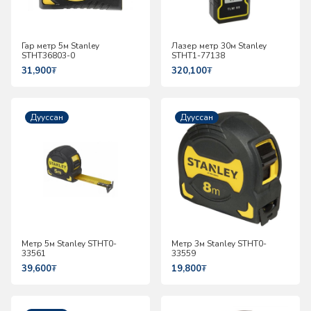
Гар метр 5м Stanley
Лазер метр 30м Stanley
STHT36803-0
STHT1-77138
31,900
₮
320,100
₮
Дууссан
Дууссан
Метр 5м Stanley STHT0-
Метр 3м Stanley STHT0-
33561
33559
39,600
₮
19,800
₮