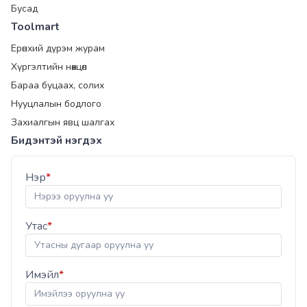
Бусад
Toolmart
Ерөнхий дүрэм журам
Хүргэлтийн нөхцөл
Бараа буцаах, солих
Нууцлалын бодлого
Захиалгын явц шалгах
Бидэнтэй нэгдэх
Нэр
*
Утас
*
Имэйл
*