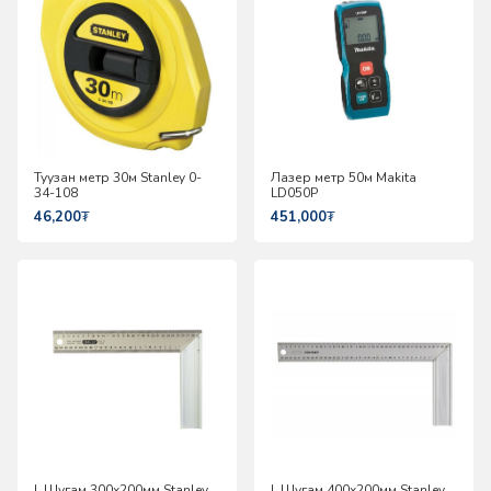
Туузан метр 30м Stanley 0-
Лазер метр 50м Makita
34-108
LD050P
46,200
₮
451,000
₮
L Шугам 300х200мм Stanley
L Шугам 400х200мм Stanley