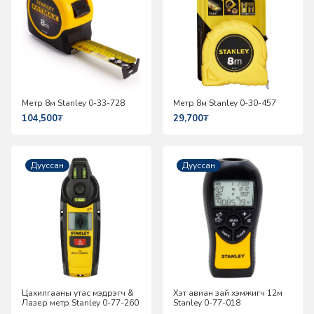
Метр 8м Stanley 0-33-728
Метр 8м Stanley 0-30-457
104,500
₮
29,700
₮
Дууссан
Дууссан
Цахилгааны утас мэдрэгч &
Хэт авиан зай хэмжигч 12м
Лазер метр Stanley 0-77-260
Stanley 0-77-018