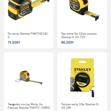
5м метр Stanley FMHT43242-
Гар метр 5м 32мм зузаан
0
Stanley 0-33-720
71,500
₮
80,300
₮
Түлхүүрийн оосор Метр 2м
Туузан метр 10м Stanley 0-
Fatmax Stanley FMHT1-33856
34-295