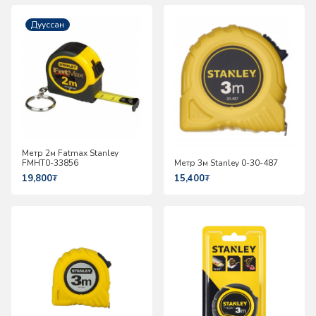
Дууссан
Метр 2м Fatmax Stanley
FMHT0-33856
Метр 3м Stanley 0-30-487
19,800
₮
15,400
₮