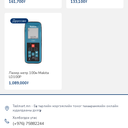
161,700
₮
133,100
₮
Дууссан
Лазер метр 100м Makita
LD100P
1,089,000
₮
Toolmart.mn - Бүх төрлийн мэргэжлийн тоног төхөөрөмжийн онлайн
худалдааны дэлгүүр
Холбогдох утас
(+976) 75882244