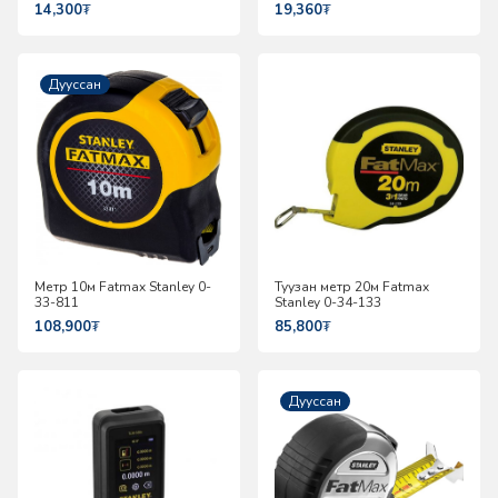
14,300
₮
19,360
₮
Дууссан
Метр 10м Fatmax Stanley 0-
Туузан метр 20м Fatmax
33-811
Stanley 0-34-133
108,900
₮
85,800
₮
Дууссан