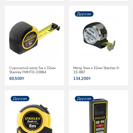
Дууссан
Соронзтой метр 5м х 32мм
Метр 5мм х 32мм Stanley 0-
Stanley FMHT0-33864
33-887
60,500
₮
134,200
₮
Дууссан
Дууссан