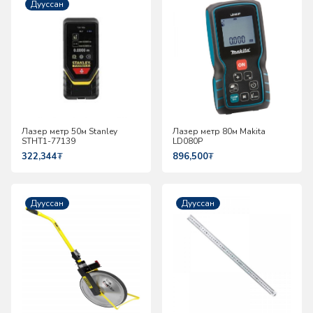
Дууссан
Лазер метр 50м Stanley
Лазер метр 80м Makita
STHT1-77139
LD080P
322,344
₮
896,500
₮
Дууссан
Дууссан