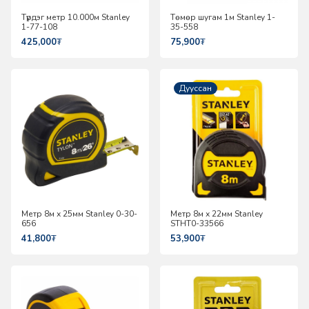
Түрдэг метр 10.000м Stanley
Төмөр шугам 1м Stanley 1-
1-77-108
35-558
425,000
₮
75,900
₮
Дууссан
Метр 8м х 25мм Stanley 0-30-
Метр 8м х 22мм Stanley
656
STHT0-33566
41,800
₮
53,900
₮