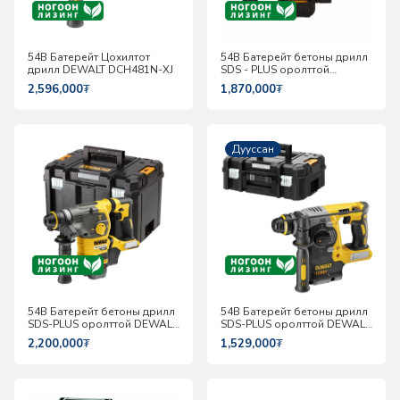
54В Батерейт Цохилтот
54В Батерейт бетоны дрилл
дрилл DEWALT DCH481N-XJ
SDS - PLUS оролттой
DEWALT DCH333NT-XJ
2,596,000
₮
1,870,000
₮
Дууссан
54В Батерейт бетоны дрилл
54В Батерейт бетоны дрилл
SDS-PLUS оролттой DEWALT
SDS-PLUS оролттой DEWALT
DCH323NT-XJ
DCH273NT-XJ
2,200,000
₮
1,529,000
₮