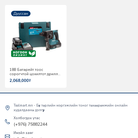
Дууссан
18В Батарейт тоос
сорогчтой цохилтот дрилл
Makita DHR242RTEV
2,068,000
₮
Toolmart.mn - Бүх төрлийн мэргэжлийн тоног төхөөрөмжийн онлайн
худалдааны дэлгүүр
Холбогдох утас
(+976) 75882244
Имэйл хаяг