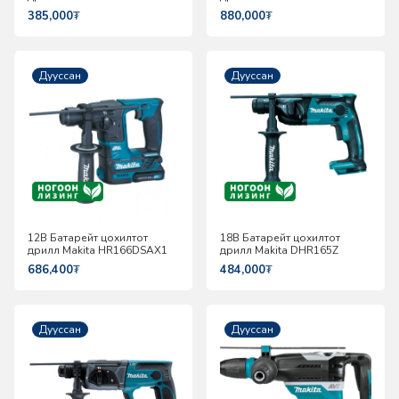
385,000
₮
880,000
₮
Дууссан
Дууссан
12В Батарейт цохилтот
18В Батарейт цохилтот
дрилл Makita HR166DSAX1
дрилл Makita DHR165Z
686,400
₮
484,000
₮
Дууссан
Дууссан