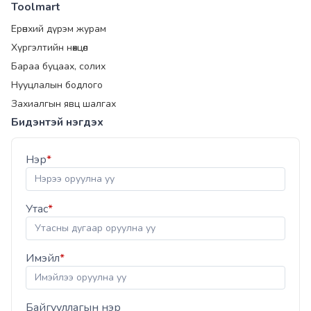
Toolmart
Ерөнхий дүрэм журам
Хүргэлтийн нөхцөл
Бараа буцаах, солих
Нууцлалын бодлого
Захиалгын явц шалгах
Бидэнтэй нэгдэх
Нэр
*
Утас
*
Имэйл
*
Байгууллагын нэр