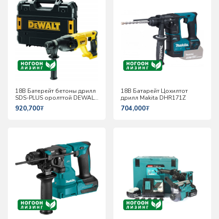
18В Батерейт бетоны дрилл
18В Батарейт Цохилтот
SDS-PLUS оролттой DEWALT
дрилл Makita DHR171Z
DCH133NT-XJ
920,700
₮
704,000
₮