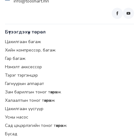
info@toolmart.mn
Бүтээгдэхүүн төрөл
Цахилгаан багаж
Хийн компрессор, багаж
Гар багаж
Нэмэлт акксессор
Тэрэг тэргэнцэр
Гагнуурын аппарат
Зам барилгын тоног төхөөрөмж
Халаалтын тоног төхөөрөмж
Цахилгаан үүсгүүр
Усны насос
Сад цэцэрлэгийн тоног төхөөрөмж
Бусад