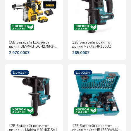
18В Батарейт Цохилтот
12В Батарейт цохилтот
дрилл DEWALT DCH275P2-
дрилл Makita HR166DZ
QW
2,970,000
₮
265,000
₮
Дууссан
Дууссан
12В Батарейт цохилтот
12В Батарейт цохилтот
дриллны Makita HR140DSA1J
дрилл Makita HR166DWMX1