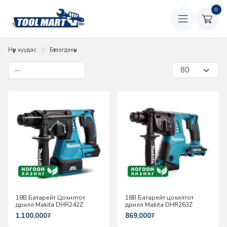
0
Нүүр хуудас
Бүтээгдэхүүн
18В Батарейт Цохилтот
18В Батарейт цохилтот
дрилл Makita DHR242Z
дрилл Makita DHR263Z
1,100,000
₮
869,000
₮