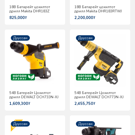
18В Батарейт цохилтот
18В Батарейт цохилтот
дрилл Makita DHR183Z
дрилл Makita DHR183RTWJ
825,000
₮
2,200,000
₮
Дууссан
Дууссан
54В Батерейт Цохилтот
54В Батерейт Цохилтот
дрилл DEWALT DCH733N-XJ
дрилл DEWALT DCH773N-XJ
1,609,300
₮
2,455,750
₮
Дууссан
Дууссан