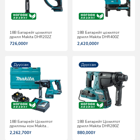
18В Батарейт цохилтот
18В Батарейт цохилтот
дрилл Makita DHR202Z
дрилл Makita DHR400Z
726,000
₮
2,420,000
₮
Дууссан
Дууссан
18В Батарейт Цохилтот
18В Батарейт Цохилтот
дриллны ком Makita
дрилл Makita DHR280Z
DHR242RTE
2,262,700
₮
880,000
₮