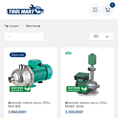
0
Нүүр хуудас
Бүтээгдэхүүн
Дууссан
Өргөлтийн хэвтээ насос Wilo
Өргөлтийн хэвтээ насос Wilo
MHI-805
MHIKE-403A
3,960,000
₮
3,300,000
₮