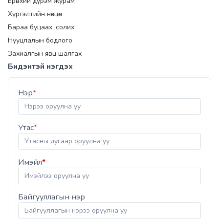
Ерөнхий дүрэм журам
Хүргэлтийн нөхцөл
Бараа буцаах, солих
Нууцлалын бодлого
Захиалгын явц шалгах
Бидэнтэй нэгдэх
Нэр
*
Утас
*
Имэйл
*
Байгууллагын нэр