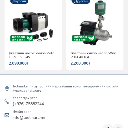
Дууссан
Дууссан
Өргөлтийн насос хэвтээ Wilo
Өргөлтийн хэвтээ насос Wilo
Hi-Multi 3-45
PBI-L403EA
2,090,000
₮
2,200,000
₮
Toolmart.mn - Бүх төрлийн мэргэжлийн тоног төхөөрөмжийн онлайн
худалдааны дэлгүүр
Холбогдох утас
(+976) 75882244
Имэйл хаяг
info@toolmart.mn