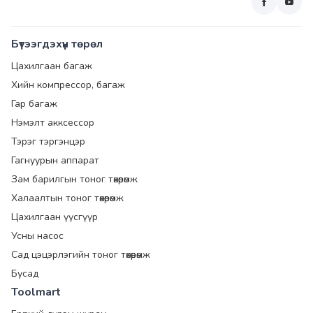
Бүтээгдэхүүн төрөл
Цахилгаан багаж
Хийн компрессор, багаж
Гар багаж
Нэмэлт акксессор
Тэрэг тэргэнцэр
Гагнуурын аппарат
Зам барилгын тоног төхөөрөмж
Халаалтын тоног төхөөрөмж
Цахилгаан үүсгүүр
Усны насос
Сад цэцэрлэгийн тоног төхөөрөмж
Бусад
Toolmart