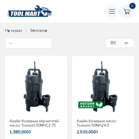
0
Нүүр хуудас
Бүтээгдэхүүн
Ахуйн бохирын хэрчигчтэй
Ахуйн бохирын насос
насос Tsurumi 50NHC2.75
Tsurumi 50NH24.0
1,980,000
₮
2,530,000
₮