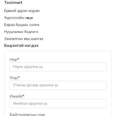
Toolmart
Ерөнхий дүрэм журам
Хүргэлтийн нөхцөл
Бараа буцаах, солих
Нууцлалын бодлого
Захиалгын явц шалгах
Бидэнтэй нэгдэх
Нэр
*
Утас
*
Имэйл
*
Байгууллагын нэр