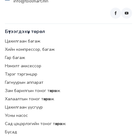
info@toolmart.mn
Бүтээгдэхүүн төрөл
Цахилгаан багаж
Хийн компрессор, багаж
Гар багаж
Нэмэлт акксессор
Тэрэг тэргэнцэр
Гагнуурын аппарат
Зам барилгын тоног төхөөрөмж
Халаалтын тоног төхөөрөмж
Цахилгаан үүсгүүр
Усны насос
Сад цэцэрлэгийн тоног төхөөрөмж
Бусад