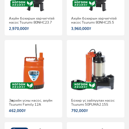
Ахуйн бохирын хэрчигчтэй
Ахуйн бохирын хэрчигчтэй
насос Tsurumi 80NHC23.7
насос Tsurumi 80NHC25.5
2,970,000
₮
3,960,000
₮
Зөөврийн усны насос, ахуйн
Бохир ус зайлуулах насос
Tsurumi Family 12A
Tsurumi 50PUMA2.15S
462,000
₮
792,000
₮