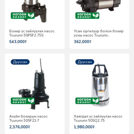
Бохир ус зайлуулах насос
Усан оргилуур болон бохир
Tsurumi 50PSF2.75S
усны насос Tsurumi
50PLS2.4S
543,000
₮
362,000
₮
Дууссан
Дууссан
Ахуйн бохирын насос
Хаягдал ус зайлуулах насос
Tsurumi 50SF23.7
Tsurumi 50SQ2.75
2,376,000
₮
1,980,000
₮