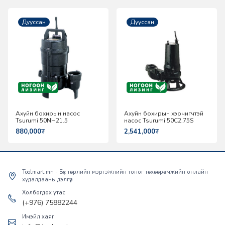
Дууссан
Дууссан
Ахуйн бохирын насос
Ахуйн бохирын хэрчигчтэй
Tsurumi 50NH21.5
насос Tsurumi 50C2.75S
880,000
₮
2,541,000
₮
Toolmart.mn - Бүх төрлийн мэргэжлийн тоног төхөөрөмжийн онлайн
худалдааны дэлгүүр
Холбогдох утас
(+976) 75882244
Имэйл хаяг