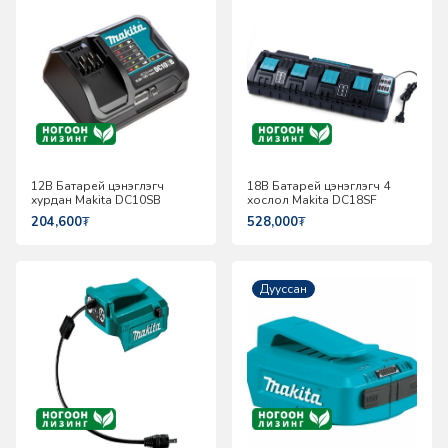
12В Батарей цэнэглэгч
18В Батарей цэнэглэгч 4
хурдан Makita DC10SB
хослол Makita DC18SF
204,600
₮
528,000
₮
Дууссан