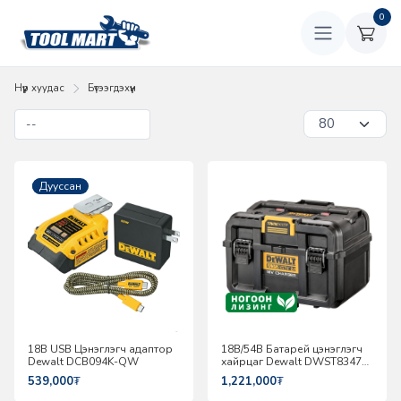
0
Нүүр хуудас
Бүтээгдэхүүн
Шинэ
Дууссан
18В USB Цэнэглэгч адаптор
18В/54В Батарей цэнэглэгч
Dewalt DCB094K-QW
хайрцаг Dewalt DWST83471-
QW
539,000
₮
1,221,000
₮