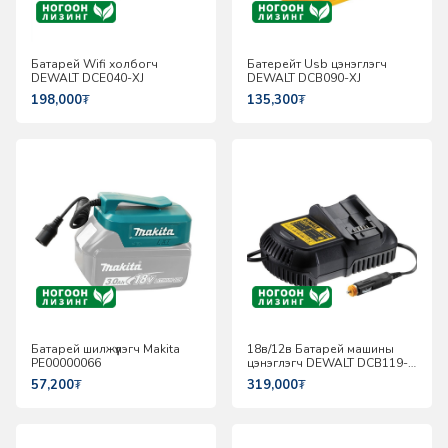
Батарей Wifi холбогч
Батерейт Usb цэнэглэгч
DEWALT DCE040-XJ
DEWALT DCB090-XJ
198,000
₮
135,300
₮
Батарей шилжүүлэгч Makita
18в/12в Батарей машины
PE00000066
цэнэглэгч DEWALT DCB119-
XJ
57,200
₮
319,000
₮