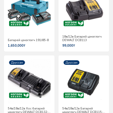
18в/12в Батарей цэнэглэгч
Батарей цэнэглэгч 191J85-8
DEWALT DCB113
1,650,000
₮
99,000
₮
Дууссан
Дууссан
54в/18в/12в Хос батарей
54в/18в/12в Батарей
цэнэглэгч DEWALT DCB132-
цэнэглэгч DEWALT DCB115-