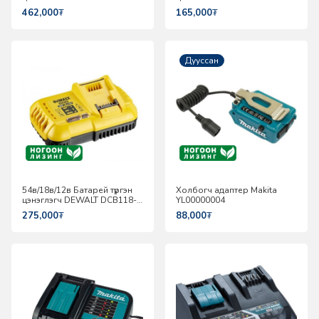
QW
QW
462,000
₮
165,000
₮
Дууссан
54в/18в/12в Батарей түргэн
Холбогч адаптер Makita
цэнэглэгч DEWALT DCB118-
YL00000004
QW
275,000
₮
88,000
₮