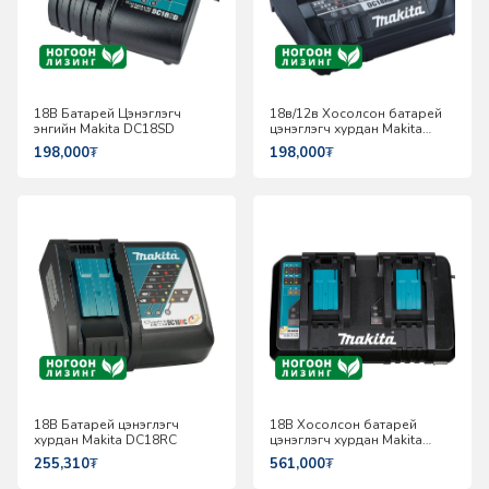
18В Батарей Цэнэглэгч
18в/12в Хосолсон батарей
энгийн Makita DC18SD
цэнэглэгч хурдан Makita
DC18RE
198,000
₮
198,000
₮
18В Батарей цэнэглэгч
18В Хосолсон батарей
хурдан Makita DC18RC
цэнэглэгч хурдан Makita
DC18RD
255,310
₮
561,000
₮