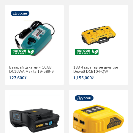
Дууссан
Батарей цэнэглэгч 10,8В
18В 4 зэрэг түргэн цэнэглэгч
DC10WA Makita 194589-9
Dewalt DCB104-QW
127,600
₮
1,155,000
₮
Дууссан