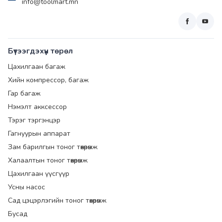
info@toolmart.mn
Бүтээгдэхүүн төрөл
Цахилгаан багаж
Хийн компрессор, багаж
Гар багаж
Нэмэлт акксессор
Тэрэг тэргэнцэр
Гагнуурын аппарат
Зам барилгын тоног төхөөрөмж
Халаалтын тоног төхөөрөмж
Цахилгаан үүсгүүр
Усны насос
Сад цэцэрлэгийн тоног төхөөрөмж
Бусад