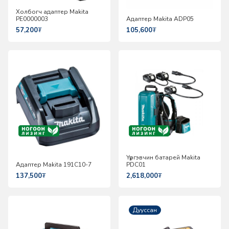
Холбогч адаптер Makita
PE0000003
Адаптер Makita ADP05
57,200
₮
105,600
₮
Үүргэвчин батарей Makita
Адаптер Makita 191C10-7
PDC01
137,500
₮
2,618,000
₮
Дууссан