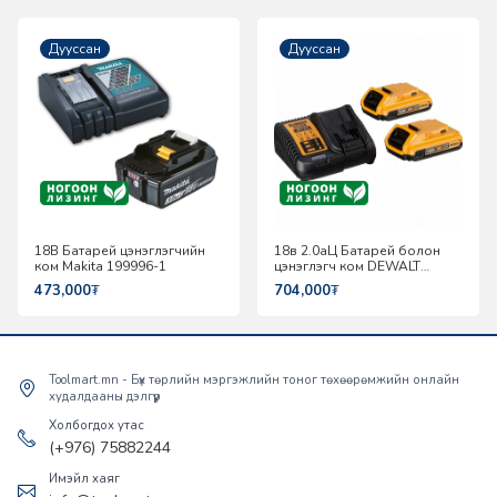
Дууссан
Дууссан
18В Батарей цэнэглэгчийн
18в 2.0аЦ Батарей болон
ком Makita 199996-1
цэнэглэгч ком DEWALT
DCB115D2-QW
473,000
₮
704,000
₮
Toolmart.mn - Бүх төрлийн мэргэжлийн тоног төхөөрөмжийн онлайн
худалдааны дэлгүүр
Холбогдох утас
(+976) 75882244
Имэйл хаяг