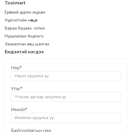
Toolmart
Ерөнхий дүрэм журам
Хүргэлтийн нөхцөл
Бараа буцаах, солих
Нууцлалын бодлого
Захиалгын явц шалгах
Бидэнтэй нэгдэх
Нэр
*
Утас
*
Имэйл
*
Байгууллагын нэр