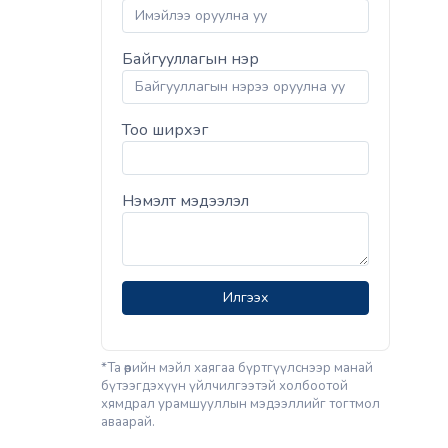
Байгууллагын нэр
Тоо ширхэг
Нэмэлт мэдээлэл
Илгээх
*Та өөрийн мэйл хаягаа бүртгүүлснээр манай
бүтээгдэхүүн үйлчилгээтэй холбоотой
хямдрал урамшууллын мэдээллийг тогтмол
аваарай.