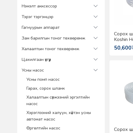
Нэмэлт акксессор
Тэрэг тэргэнцэр
Гагнуурын аппарат
Сорох ш
Зам барилгын тоног төхөөрөмж
Koshin H
50,600
Халаалтын тоног төхөөрөмж
Цахилгаан үүсгүүр
Усны насос
Усны помп насос
Гарах, сорох шланк
Халаалтын сүлжээний эргэлтийн
насос
Хэрэглээний халуун, хүйтэн усны
автомат насос
Өргөлтийн насос
Сорох ш