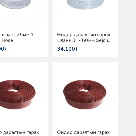
 шланг 25мм 1"
Өндөр даралтын сорох
n Hose
шланк 3" - 80мм Sejong
Flex
00
₮
34,100
₮
 даралтын гарах
Өндөр даралтын гарах