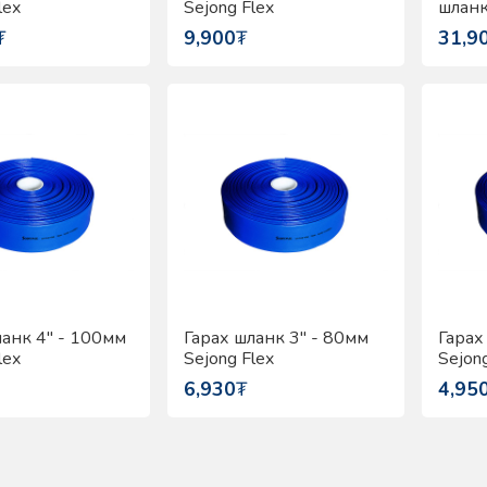
lex
Sejong Flex
шланк
Flex
₮
9,900
₮
31,9
ланк 4" - 100мм
Гарах шланк 3" - 80мм
Гарах
lex
Sejong Flex
Sejong
6,930
₮
4,95