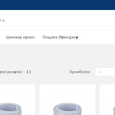
Шинээр ирсэн
Онцлох бүтээгдэхүүн
тээгдэхүүнээс -
11
Эрэмбэлэх: