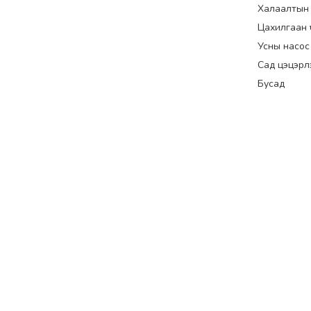
Халаалтын
Цахилгаан үүс
Усны насос
Сад цэцэрл
Бусад