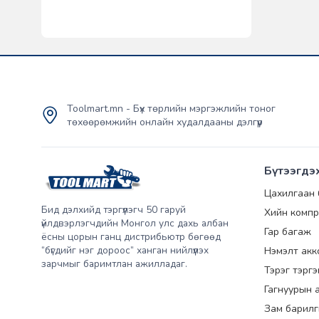
Toolmart.mn - Бүх төрлийн мэргэжлийн тоног
төхөөрөмжийн онлайн худалдааны дэлгүүр
Бүтээгдэ
Цахилгаан
Бид дэлхийд тэргүүлэгч 50 гаруй
Хийн компр
үйлдвэрлэгчдийн Монгол улс дахь албан
Гар багаж
ёсны цорын ганц дистрибьютр бөгөөд
“бүгдийг нэг дороос” ханган нийлүүлэх
Нэмэлт акк
зарчмыг баримтлан ажилладаг.
Тэрэг тэрг
Гагнуурын 
Зам барилг