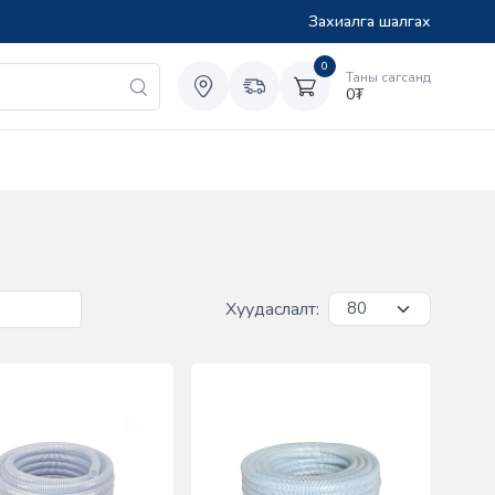
Захиалга шалгах
0
Таны сагсанд
0
₮
Хуудаслалт: