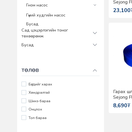
Sejong F
Гном насос
23,100
Гүний худгийн насос
Бусад
Сад цэцэрлэгийн тоног
төхөөрөмж
Бусад
ТӨЛӨВ
Бүгдийг харах
Гарах ш
Хямдралтай
Sejong F
Шинэ бараа
8,690
₮
Онцлох
Топ бараа