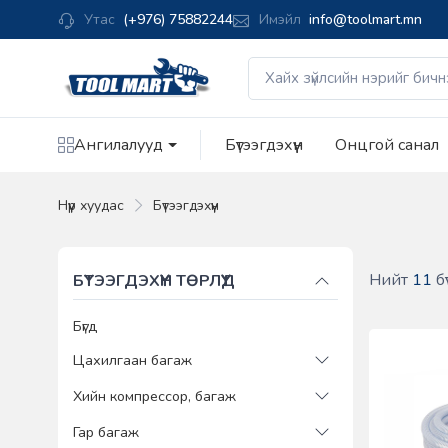
Утас
(+976) 75882244
Имэйл
info@toolmart.mn
Ангилалууд
Бүтээгдэхүүн
Онцгой санал
Нүүр хуудас
Бүтээгдэхүүн
Нийт
11
бү
БҮТЭЭГДЭХҮҮН ТӨРЛҮҮД
Бүгд
Цахилгаан багаж
Хийн компрессор, багаж
Гар багаж