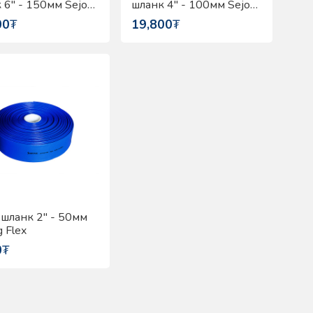
 6" - 150мм Sejong
шланк 4" - 100мм Sejong
Flex
00
₮
19,800
₮
 шланк 2" - 50мм
 Flex
0
₮