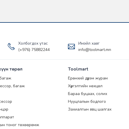
Холбогдох утас
Имэйл хаяг
(+976) 75882244
info@toolmart.mn
хүүн төрөл
Toolmart
 багаж
Ерөнхий дүрэм журам
ессор, багаж
Хүргэлтийн нөхцөл
Бараа буцаах, солих
сессор
Нууцлалын бодлого
энцэр
Захиалгын явц шалгах
аппарат
ын тоног төхөөрөмж