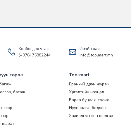
Холбогдох утас
Имэйл хаяг
(+976) 75882244
info@toolmart.mn
хүүн төрөл
Toolmart
 багаж
Ерөнхий дүрэм журам
ессор, багаж
Хүргэлтийн нөхцөл
Бараа буцаах, солих
сессор
Нууцлалын бодлого
энцэр
Захиалгын явц шалгах
аппарат