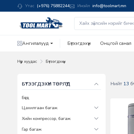
Утас
(+976) 75882244
Имэйл
info@toolmart.mn
Ангилалууд
Бүтээгдэхүүн
Онцгой санал
Нүүр хуудас
Бүтээгдэхүүн
Нийт
13
бү
БҮТЭЭГДЭХҮҮН ТӨРЛҮҮД
Бүгд
Цахилгаан багаж
Хийн компрессор, багаж
Гар багаж