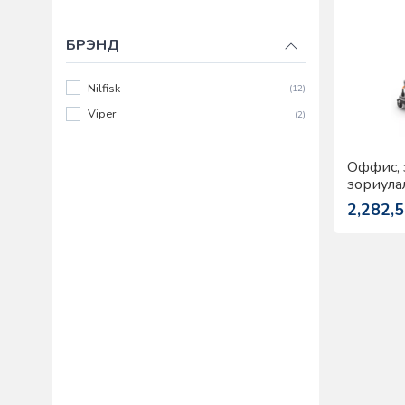
БРЭНД
Nilfisk
(12)
Viper
(2)
Оффис, 
зориула
Филтерт
2,282,
тоос сор
VP930