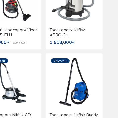
й тоос сорогч Viper
Тоос сорогч Nilfisk
5-EU1
AERO-31
000
₮
1,518,000
₮
605,000
₮
сан
Дууссан
орогч Nilfisk GD
Тоос сорогч Nilfisk Buddy