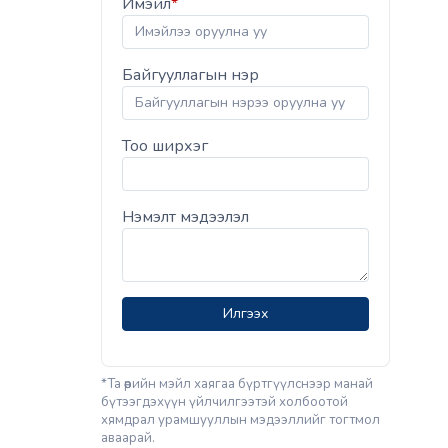
Имэйл
*
Байгууллагын нэр
Тоо ширхэг
Нэмэлт мэдээлэл
Илгээх
*Та өөрийн мэйл хаягаа бүртгүүлснээр манай
бүтээгдэхүүн үйлчилгээтэй холбоотой
хямдрал урамшууллын мэдээллийг тогтмол
аваарай.