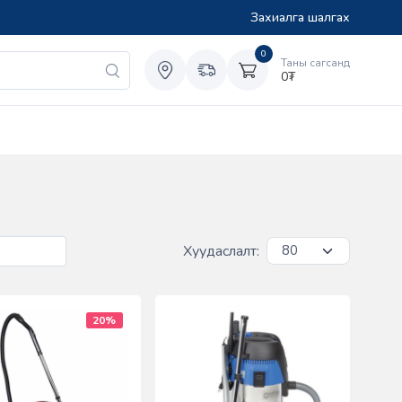
Захиалга шалгах
0
Таны сагсанд
0
₮
Хуудаслалт:
20%