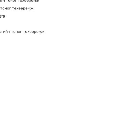
ын тоног төхөөрөмж
 тоног төхөөрөмж
гүүр
эгийн тоног төхөөрөмж