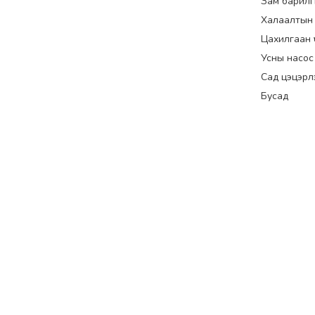
Зам барилг
Халаалтын
Цахилгаан үүс
Усны насос
Сад цэцэрл
Бусад