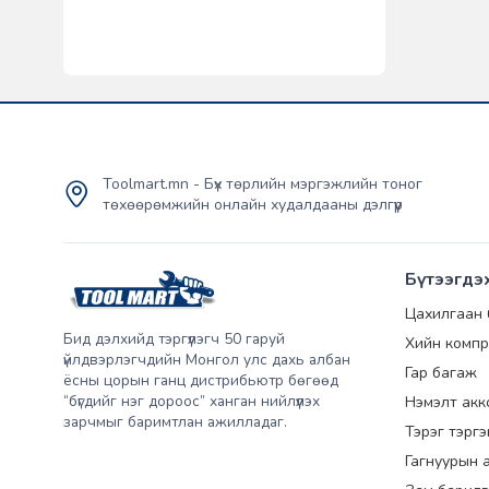
Toolmart.mn - Бүх төрлийн мэргэжлийн тоног
төхөөрөмжийн онлайн худалдааны дэлгүүр
Бүтээгдэ
Цахилгаан
Бид дэлхийд тэргүүлэгч 50 гаруй
Хийн компр
үйлдвэрлэгчдийн Монгол улс дахь албан
Гар багаж
ёсны цорын ганц дистрибьютр бөгөөд
“бүгдийг нэг дороос” ханган нийлүүлэх
Нэмэлт акк
зарчмыг баримтлан ажилладаг.
Тэрэг тэрг
Гагнуурын 