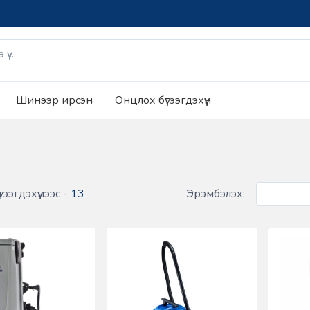
Шинээр ирсэн
Онцлох бүтээгдэхүүн
тээгдэхүүнээс -
13
Эрэмбэлэх: