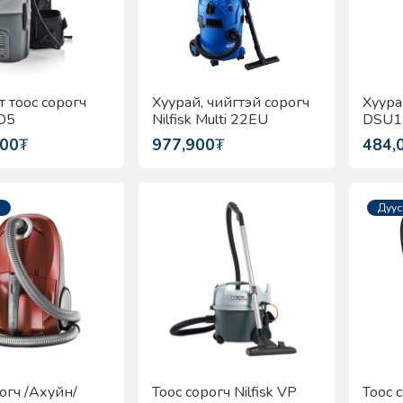
 тоос сорогч
Хуурай, чийгтэй сорогч
Хуура
GD5
Nilfisk Multi 22EU
DSU1
000
₮
977,900
₮
484,
Дуус
огч /Ахуйн/
Тоос сорогч Nilfisk VP
Тоос с