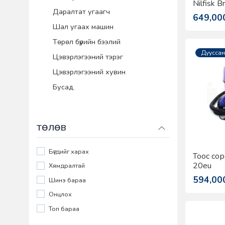
Nilfisk B
Даралтат угаагч
649,00
Шал угаах машин
Төрөл бүрийн бээлий
Дууссан
Цэвэрлэгээний тэрэг
Цэвэрлэгээний хувин
Бусад
ТӨЛӨВ
Бүгдийг харах
Тоос соро
20eu
Хямдралтай
594,00
Шинэ бараа
Онцлох
Топ бараа