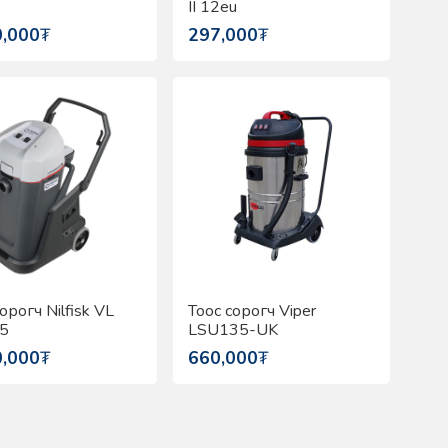
II 12eu
0,000
₮
297,000
₮
орогч Nilfisk VL
Тоос сорогч Viper
5
LSU135-UK
0,000
₮
660,000
₮