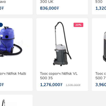
ravo
300 UK
930
0
₮
836,000
₮
1,32
20%
гч Nilfisk Multi
Тоос сорогч Nilfisk VL
Тоос с
500 35
500 7
0
₮
1,276,000
₮
3,96
1,595,000
₮