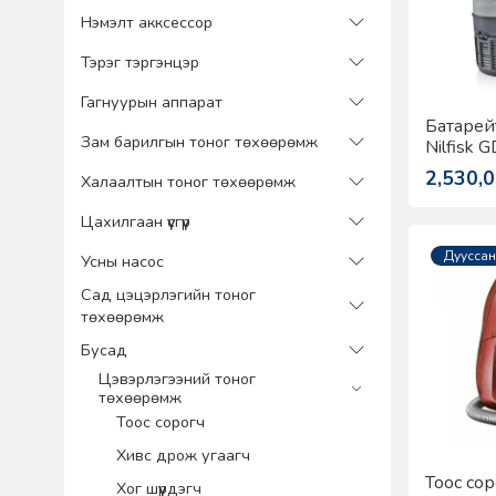
Нэмэлт акксессор
Тэрэг тэргэнцэр
Гагнуурын аппарат
Батарейт
Зам барилгын тоног төхөөрөмж
Nilfisk 
2,530,
Халаалтын тоног төхөөрөмж
Цахилгаан үүсгүүр
Дууссан
Усны насос
Сад цэцэрлэгийн тоног
төхөөрөмж
Бусад
Цэвэрлэгээний тоног
төхөөрөмж
Тоос сорогч
Хивс дрож угаагч
Тоос сор
Хог шүүрдэгч