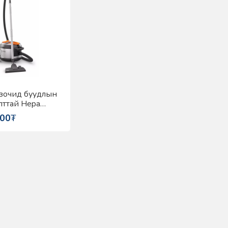
зочид буудлын
лттай Hepa
эй мэргэжлийн
500
₮
уулагч Nilfisk