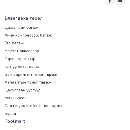
Бүтээгдэхүүн төрөл
Цахилгаан багаж
Хийн компрессор, багаж
Гар багаж
Нэмэлт акксессор
Тэрэг тэргэнцэр
Гагнуурын аппарат
Зам барилгын тоног төхөөрөмж
Халаалтын тоног төхөөрөмж
Цахилгаан үүсгүүр
Усны насос
Сад цэцэрлэгийн тоног төхөөрөмж
Бусад
Toolmart