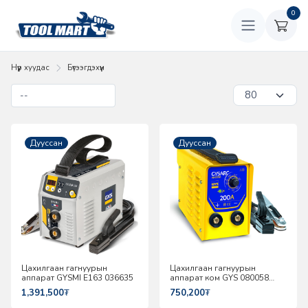
0
Нүүр хуудас
Бүтээгдэхүүн
Дууссан
Дууссан
Цахилгаан гагнуурын
Цахилгаан гагнуурын
аппарат GYSMI E163 036635
аппарат ком GYS 080058
GYSARC 200
1,391,500
₮
750,200
₮