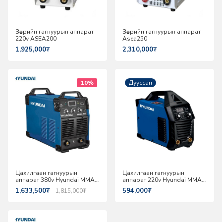
Зөөврийн гагнуурын аппарат
Зөөврийн гагнуурын аппарат
220v ASEA200
Asea250
1,925,000
₮
2,310,000
₮
10%
Дууссан
Цахилгаан гагнуурын
Цахилгаан гагнуурын
аппарат 380v Hyundai MMA-
аппарат 220v Hyundai MMA-
380
200P
1,633,500
₮
594,000
₮
1,815,000
₮