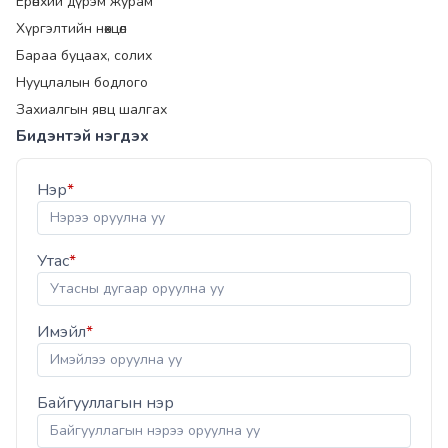
Ерөнхий дүрэм журам
Хүргэлтийн нөхцөл
Бараа буцаах, солих
Нууцлалын бодлого
Захиалгын явц шалгах
Бидэнтэй нэгдэх
Нэр
*
Утас
*
Имэйл
*
Байгууллагын нэр