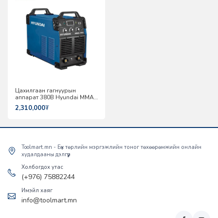
Цахилгаан гагнуурын
аппарат 380В Hyundai MMA-
500
2,310,000
₮
Toolmart.mn - Бүх төрлийн мэргэжлийн тоног төхөөрөмжийн онлайн
худалдааны дэлгүүр
Холбогдох утас
(+976) 75882244
Имэйл хаяг
info@toolmart.mn