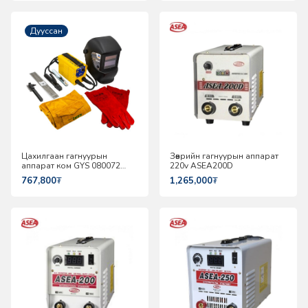
Дууссан
Цахилгаан гагнуурын
Зөөврийн гагнуурын аппарат
аппарат ком GYS 080072
220v ASEA200D
GYSARC 160
767,800
₮
1,265,000
₮