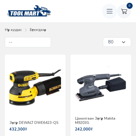
0
Нүүр хуудас
Бүтээгдэхүүн
Цахилгаан Зүлгүүр Makita
Зүлгүүр DEWALT DWE6423-QS
M9203G
432,300
₮
242,000
₮