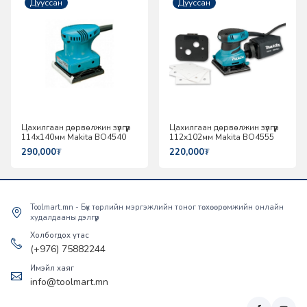
Дууссан
Дууссан
Цахилгаан дөрвөлжин зүлгүүр
Цахилгаан дөрвөлжин зүлгүүр
114x140мм Makita BO4540
112x102мм Makita BO4555
290,000
₮
220,000
₮
Toolmart.mn - Бүх төрлийн мэргэжлийн тоног төхөөрөмжийн онлайн
худалдааны дэлгүүр
Холбогдох утас
(+976) 75882244
Имэйл хаяг
info@toolmart.mn