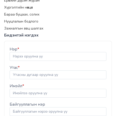
Ерөнхий дүрэм журам
Хүргэлтийн нөхцөл
Бараа буцаах, солих
Нууцлалын бодлого
Захиалгын явц шалгах
Бидэнтэй нэгдэх
Нэр
*
Утас
*
Имэйл
*
Байгууллагын нэр