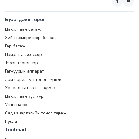
Бүтээгдэхүүн төрөл
Цахилгаан багаж
Хийн компрессор, багаж
Гар багаж
Нэмэлт акксессор
Тэрэг тэргэнцэр
Гагнуурын аппарат
Зам барилгын тоног төхөөрөмж
Халаалтын тоног төхөөрөмж
Цахилгаан үүсгүүр
Усны насос
Сад цэцэрлэгийн тоног төхөөрөмж
Бусад
Toolmart