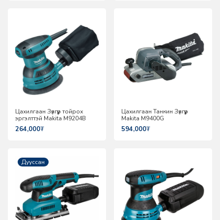
Цахилгаан Зүлгүүр тойрох
Цахилгаан Танкин Зүлгүүр
эргэлттэй Makita M9204B
Makita M9400G
264,000
₮
594,000
₮
Дууссан