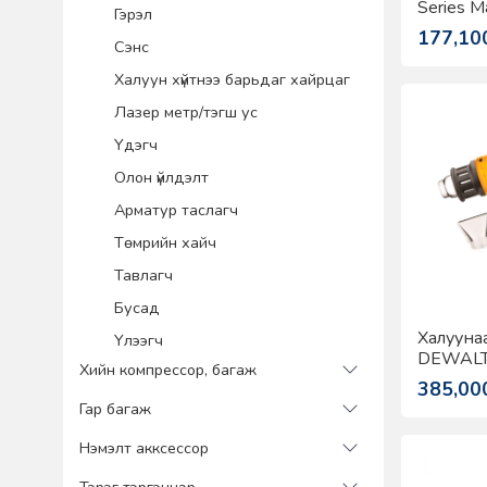
Series 
Гэрэл
177,10
Сэнс
Халуун хүйтнээ барьдаг хайрцаг
Лазер метр/тэгш ус
Үдэгч
Олон үйлдэлт
Арматур таслагч
Төмрийн хайч
Тавлагч
Бусад
Халуунаа
Үлээгч
DEWALT
Хийн компрессор, багаж
385,00
Гар багаж
Нэмэлт акксессор