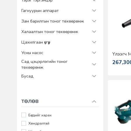
Тэрэг тэргэнцэр
Гагнуурын аппарат
Зам барилгын тоног төхөөрөмж
Халаалтын тоног төхөөрөмж
Цахилгаан үүсгүүр
Усны насос
Үлээгч 
Сад цэцэрлэгийн тоног
267,30
төхөөрөмж
Бусад
ТӨЛӨВ
Бүгдийг харах
Хямдралтай