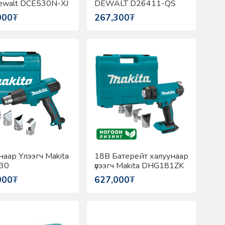
ewalt DCE530N-XJ
DEWALT D26411-QS
000
₮
267,300
₮
наар Үлээгч Makita
18В Батерейт халуунаар
30
үлээгч Makita DHG181ZK
000
₮
627,000
₮