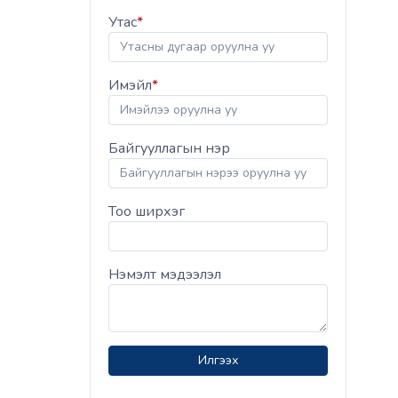
Утас
*
Имэйл
*
Байгууллагын нэр
Тоо ширхэг
Нэмэлт мэдээлэл
Илгээх