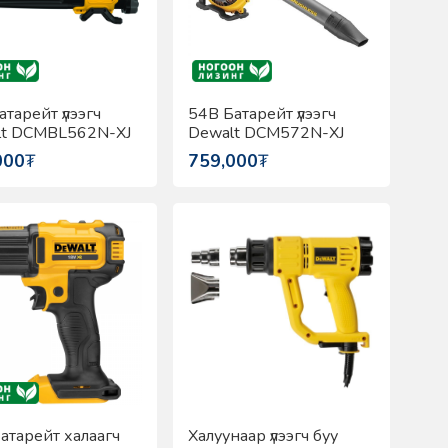
атарейт үлээгч
54В Батарейт үлээгч
lt DCMBL562N-XJ
Dewalt DCM572N-XJ
000
₮
759,000
₮
атарейт халаагч
Халуунаар үлээгч буу