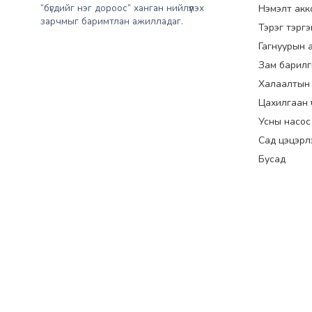
“бүгдийг нэг дороос” ханган нийлүүлэх
Нэмэлт акк
зарчмыг баримтлан ажилладаг.
Тэрэг тэрг
Гагнуурын 
Зам барилг
Халаалтын
Цахилгаан үүс
Усны насос
Сад цэцэрл
Бусад