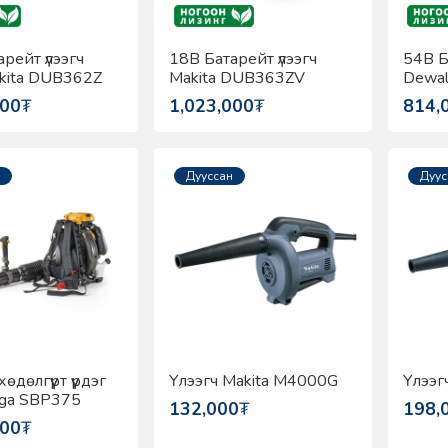
рейт үлээгч
18В Батарейт үлээгч
54В Б
kita DUB362Z
Makita DUB363ZV
Dewa
000
₮
1,023,000
₮
814,
Дууссан
Дуус
дөлгүүрт үүрдэг
Үлээгч Makita M4000G
Үлээг
tiga SBP375
132,000
₮
198,
000
₮