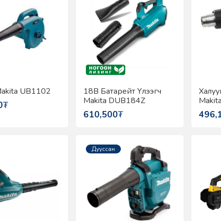
Makita UB1102
18В Батарейт Үлээгч
Халуун
Makita DUB184Z
Makit
0
₮
610,500
₮
496,
Дууссан