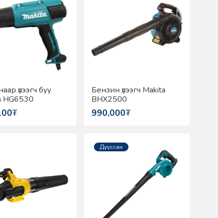
аар үлээгч буу
Бензин үлээгч Makita
a HG6530
BHX2500
100
₮
990,000
₮
Дууссан