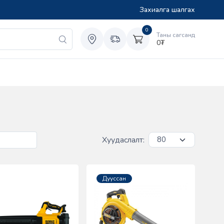
Захиалга шалгах
0
Таны сагсанд
0
₮
Хуудаслалт:
Дууссан