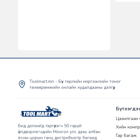
Toolmart.mn - Бүх төрлийн мэргэжлийн тоног
төхөөрөмжийн онлайн худалдааны дэлгүүр
Бүтээгдэ
Цахилгаан
Бид дэлхийд тэргүүлэгч 50 гаруй
Хийн компр
үйлдвэрлэгчдийн Монгол улс дахь албан
Гар багаж
ёсны цорын ганц дистрибьютр бөгөөд