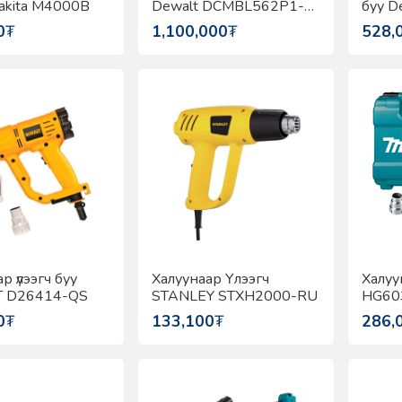
Makita M4000B
Dewalt DCMBL562P1-
буу D
QW
0
₮
1,100,000
₮
528,
р үлээгч буу
Халуунаар Үлээгч
Халуу
 D26414-QS
STANLEY STXH2000-RU
HG60
0
₮
133,100
₮
286,