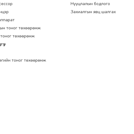
сессор
Нууцлалын бодлого
энцэр
Захиалгын явц шалгах
аппарат
ын тоног төхөөрөмж
 тоног төхөөрөмж
гүүр
эгийн тоног төхөөрөмж