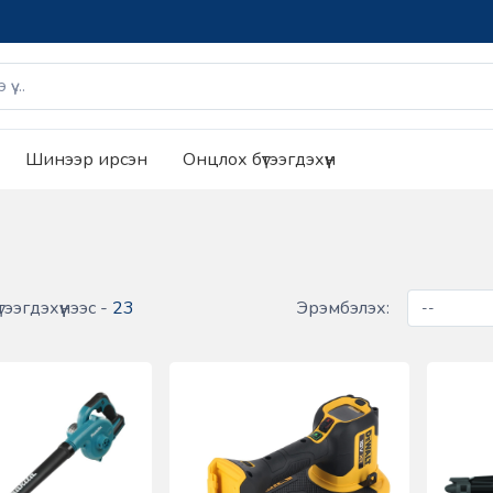
Шинээр ирсэн
Онцлох бүтээгдэхүүн
тээгдэхүүнээс -
23
Эрэмбэлэх: