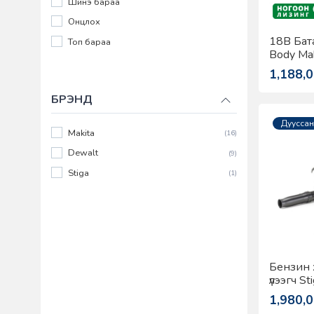
Шинэ бараа
Онцлох
18В Бата
Топ бараа
Body Ma
1,188,
БРЭНД
Дууссан
Makita
(16)
Dewalt
(9)
Stiga
(1)
Бензин хө
үлээгч S
1,980,