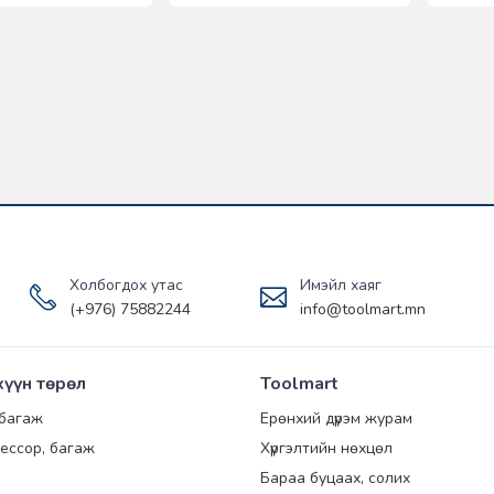
Холбогдох утас
Имэйл хаяг
(+976) 75882244
info@toolmart.mn
хүүн төрөл
Toolmart
 багаж
Ерөнхий дүрэм журам
ессор, багаж
Хүргэлтийн нөхцөл
Бараа буцаах, солих