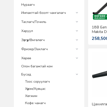
Нураагч
Импакттай боолт чангалагч
Таслагч/Точиль
18В Бат
Харуул
Makita 
258,50
Зүлгүүр/Өнгөлөгч
Фризер/Захлагч
Хөрөө
Олон багажтай ком
Бусад
Тоос соруулагч
Хүрэм/Хувцас
Хөгжим
Кофе чанагч
Цахилгаа