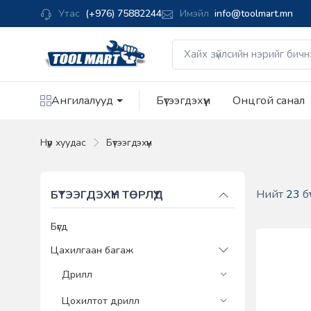
Утас
(+976) 75882244
Имэйл
info@toolmart.mn
Ангилалууд
Бүтээгдэхүүн
Онцгой санал
Нүүр хуудас
Бүтээгдэхүүн
Нийт
23
бү
БҮТЭЭГДЭХҮҮН ТӨРЛҮҮД
Бүгд
Цахилгаан багаж
Дрилл
Цохилтот дрилл