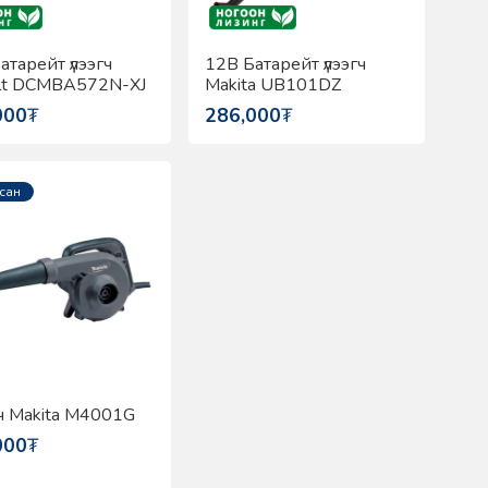
атарейт үлээгч
12В Батарейт үлээгч
lt DCMBA572N-XJ
Makita UB101DZ
000
₮
286,000
₮
сан
ч Makita M4001G
000
₮