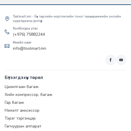
Toolmart.mn - Бүх төрлийн мэргэжлийн тоног төхөөрөмжийн онлайн
худалдааны дэлгүүр
Холбогдох утас
(+976) 75882244
Имэйл хаяг
info@toolmart.mn
Бүтээгдэхүүн төрөл
Цахилгаан багаж
Хийн компрессор, багаж
Гар багаж
Нэмэлт акксессор
Тэрэг тэргэнцэр
Гагнуурын аппарат