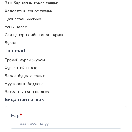
Зам барилгын тоног төхөөрөмж
Халаалтын тоног төхөөрөмж
Цахилгаан үүсгүүр
Усны насос
Сад цэцэрлэгийн тоног төхөөрөмж
Бусад
Toolmart
Ерөнхий дүрэм журам
Хүргэлтийн нөхцөл
Бараа буцаах, солих
Нууцлалын бодлого
Захиалгын явц шалгах
Бидэнтэй нэгдэх
Нэр
*