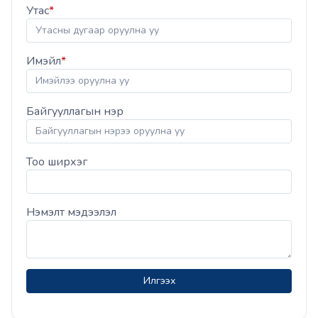
Утас
*
Имэйл
*
Байгууллагын нэр
Тоо ширхэг
Нэмэлт мэдээлэл
Илгээх