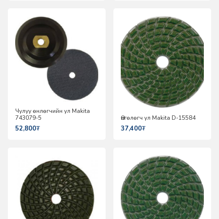
Чулуу өнлөгчийн ул Makita
743079-5
Өнгөлөгч ул Makita D-15584
52,800
₮
37,400
₮