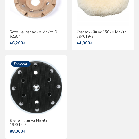
Бетон өнгөлөх ир Makita D-
Өнгөлөгчийн үс 150мм Makita
62284
794619-2
46,200
₮
44,000
₮
Дууссан
Өнгөлөгчийн ул Makita
197314-7
88,000
₮