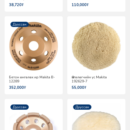
38,720
₮
110,000
₮
Дууссан
Бетон өнгөлөх ир Makita B-
Өнгөлөгчийн үс Makita
12289
192629-7
352,000
₮
55,000
₮
Дууссан
Дууссан