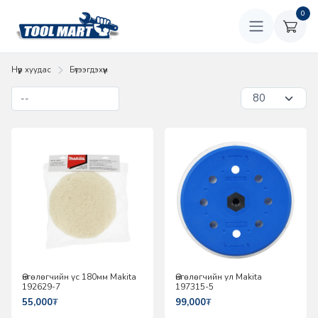
0
Нүүр хуудас
Бүтээгдэхүүн
Өнгөлөгчийн үс 180мм Makita
Өнгөлөгчийн ул Makita
192629-7
197315-5
55,000
₮
99,000
₮