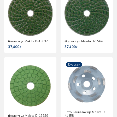
Өнгөлөгч үс Makita D-15637
Өнгөлөгч ул Makita D-15643
37,400
₮
37,400
₮
Дууссан
Бетон өнгөлөх ир Makita D-
Өнгөлөгч ул Makita D-15659
41458