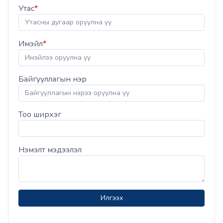
Утас
*
Имэйл
*
Байгууллагын нэр
Тоо ширхэг
Нэмэлт мэдээлэл
Илгээх