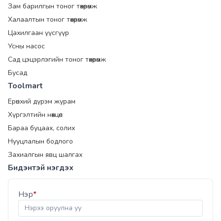
Зам барилгын тоног төхөөрөмж
Халаалтын тоног төхөөрөмж
Цахилгаан үүсгүүр
Усны насос
Сад цэцэрлэгийн тоног төхөөрөмж
Бусад
Toolmart
Ерөнхий дүрэм журам
Хүргэлтийн нөхцөл
Бараа буцаах, солих
Нууцлалын бодлого
Захиалгын явц шалгах
Бидэнтэй нэгдэх
Нэр
*