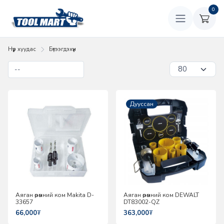
0
Нүүр хуудас
Бүтээгдэхүүн
Дууссан
Аяган өрөмний ком Makita D-
Аяган өрөмний ком DEWALT
33657
DT83002-QZ
66,000
₮
363,000
₮