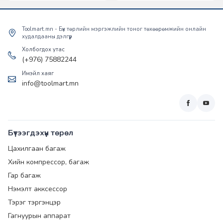
Toolmart.mn - Бүх төрлийн мэргэжлийн тоног төхөөрөмжийн онлайн
худалдааны дэлгүүр
Холбогдох утас
(+976) 75882244
Имэйл хаяг
info@toolmart.mn
Бүтээгдэхүүн төрөл
Цахилгаан багаж
Хийн компрессор, багаж
Гар багаж
Нэмэлт акксессор
Тэрэг тэргэнцэр
Гагнуурын аппарат