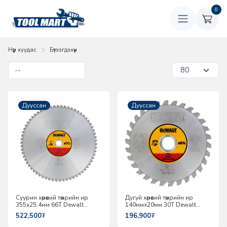
0
Нүүр хуудас
Бүтээгдэхүүн
Дууссан
Дууссан
Суурин хөрөөний төмрийн ир
Дугуй хөрөөний төмрийн ир
355х25.4мм 66Т Dewalt
140ммх20мм 30Т Dewalt
DT1926-QZ
DT1923-QZ
522,500
₮
196,900
₮