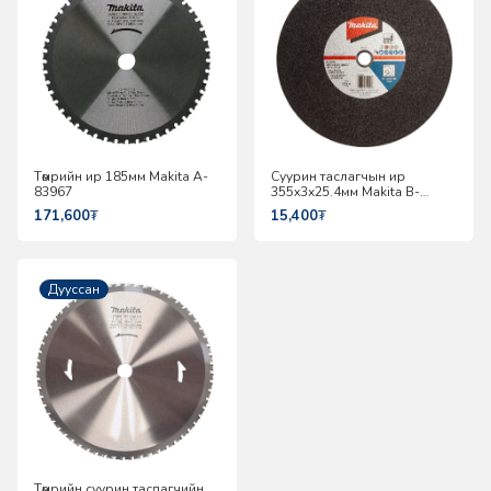
Төмрийн ир 185мм Makita A-
Суурин таслагчын ир
83967
355x3x25.4мм Makita B-
10665
171,600
₮
15,400
₮
Дууссан
Төмрийн суурин тасдагчийн