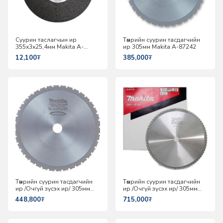
Суурин таслагчын ир
Төмрийн суурин тасдагчийн
355х3х25,4мм Makita A-
ир 305мм Makita A-87242
87585
12,100
₮
385,000
₮
Төмрийн суурин тасдагчийн
Төмрийн суурин тасдагчийн
ир /Очгүй зүсэх ир/ 305мм
ир /Очгүй зүсэх ир/ 305мм
Makita A-86723
Makita A-87579
448,800
₮
715,000
₮