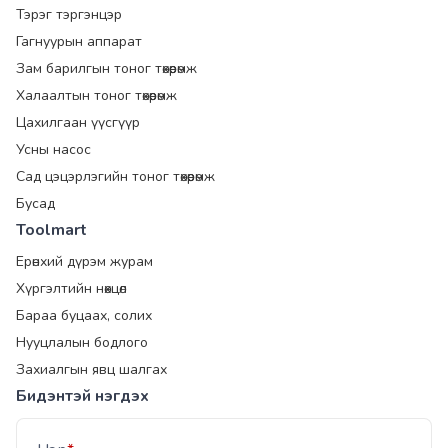
Тэрэг тэргэнцэр
Гагнуурын аппарат
Зам барилгын тоног төхөөрөмж
Халаалтын тоног төхөөрөмж
Цахилгаан үүсгүүр
Усны насос
Сад цэцэрлэгийн тоног төхөөрөмж
Бусад
Toolmart
Ерөнхий дүрэм журам
Хүргэлтийн нөхцөл
Бараа буцаах, солих
Нууцлалын бодлого
Захиалгын явц шалгах
Бидэнтэй нэгдэх