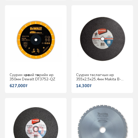
Суурин хөрөөний төмрийн ир
Суурин таслагчын ир
350мм Dewalt DT3752-QZ
355х2,5х25,4мм Makita B-
49448
627,000
₮
14,300
₮