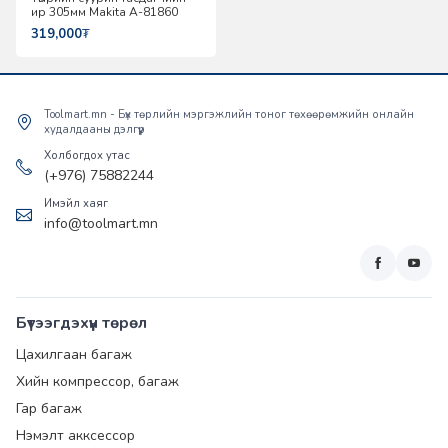
ир 305мм Makita A-81860
319,000
₮
Toolmart.mn - Бүх төрлийн мэргэжлийн тоног төхөөрөмжийн онлайн
худалдааны дэлгүүр
Холбогдох утас
(+976) 75882244
Имэйл хаяг
info@toolmart.mn
Бүтээгдэхүүн төрөл
Цахилгаан багаж
Хийн компрессор, багаж
Гар багаж
Нэмэлт акксессор