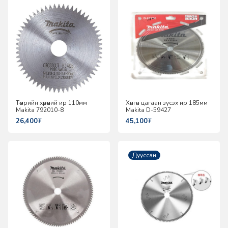
Төмрийн хөрөөний ир 110мм
Хөнгөн цагаан зүсэх ир 185мм
Makita 792010-8
Makita D-59427
26,400
₮
45,100
₮
Дууссан