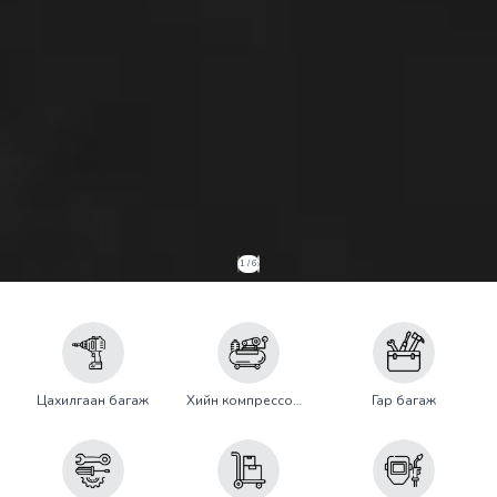
1
/
6
Цахилгаан багаж
Хийн компрессор, багаж
Гар багаж