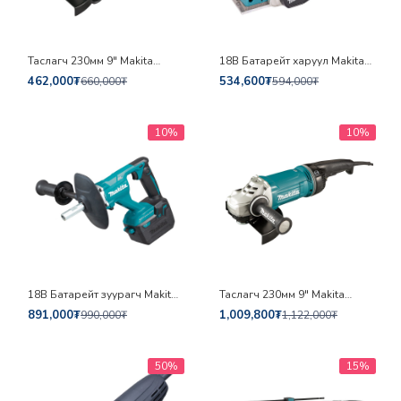
Таслагч 230мм 9" Makita
18В Батарейт харуул Makita
GA9061R
DKP180Z
462,000₮
534,600₮
660,000₮
594,000₮
10%
10%
18В Батарейт зуурагч Makita
Таслагч 230мм 9" Makita
DUT130Z
GA9070
891,000₮
1,009,800₮
990,000₮
1,122,000₮
50%
15%