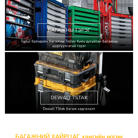
БАГАЖНЫ ТЭРЭГ
Toptul брэндийн багажны Trolley буюу дугуйтай багажны
шургуулгатай тэрэг
DEWALT TSTAK
Dewalt TStak багаж хадгалалт
БАГАЖНИЙ ХАЙРЦАГ хамгийн өргөн