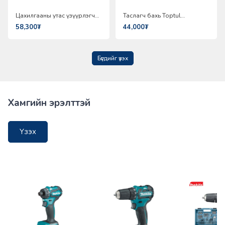
Цахилгааны утас үзүүрлэгч
Таслагч бахь Toptul
Toptul DGBD2106
DGBC2106
58,300₮
44,000₮
Бүгдийг үзэх
Хамгийн эрэлттэй
Үзэх