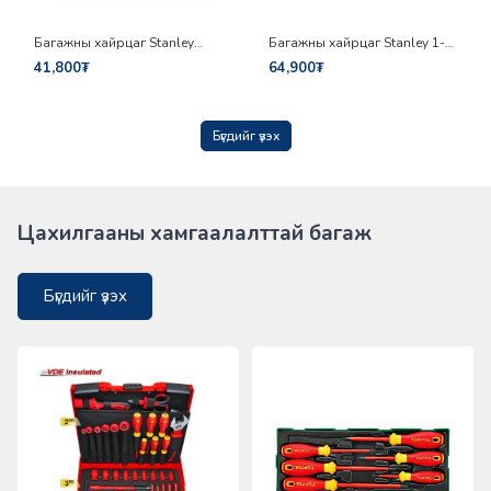
Багажны хайрцаг Stanley
Багажны хайрцаг Stanley 1-
STST1-75514
92-734
41,800₮
64,900₮
Бүгдийг үзэх
Цахилгааны хамгаалалттай багаж
Бүгдийг үзэх