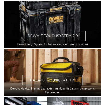
DEWALT TOUGHSYSTEM 2.0
Dewalt ToughSystem 2.0 Багаж хадгалалтын төгс систем
БАГАЖНЫ ЦҮНХ, САВ, БҮС
Dewalt, Makita, Stanley брэндийн төрөл бүрийн багажны сав, цүнх,
бүс, халаас