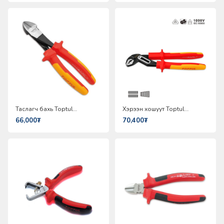
Таслагч бахь Toptul
Хэрээн хошуут Toptul
DGCF2208
DGBE2110
66,000₮
70,400₮