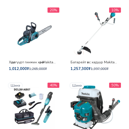
20%
10%
Хөдөлгүүрт гинжин хөрөө Makita
Батарейт өвс хадуур Makita
EA3201S40B
UR101CZ
1,012,000₮
1,257,300₮
1,265,000₮
1,397,000₮
40%
50%
Шинэ
Шинэ