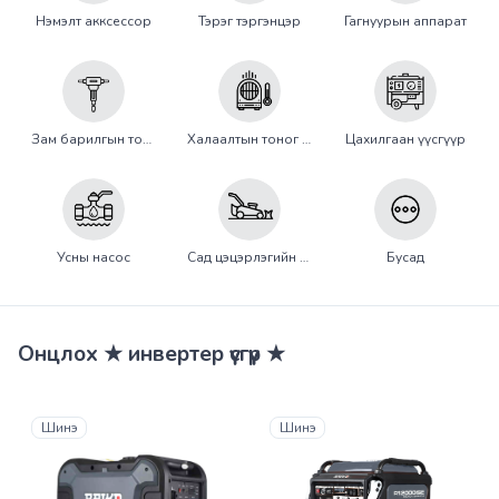
Нэмэлт акксессор
Тэрэг тэргэнцэр
Гагнуурын аппарат
Зам барилгын тоног төхөөрөмж
Халаалтын тоног төхөөрөмж
Цахилгаан үүсгүүр
Усны насос
Сад цэцэрлэгийн тоног төхөөрөмж
Бусад
Онцлох ★ инвертер үүсгүүр ★
Шинэ
Шинэ