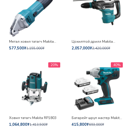
Метал ховил татагч Makita
Цохилттой дрилл Makita
JS1601
HR4013C
577,500₮
2,057,000₮
1,155,000₮
2,420,000₮
20%
40%
Ховил татагч Makita RP1803
Батарейт шрүп мастер Makita
M6901DWEG
1,064,800₮
415,800₮
1,413,500₮
693,000₮