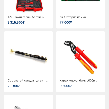
42ш Цахилгааны багажны
6ш Овтерка ком /A
ком Toptul GCZ-042A
хэмжээтэй/ Toptul GTA0650
2,315,500₮
77,000₮
Соронзтой сунадаг үзгэн иш
Хэрээ хошуут бахь 1000в
Toptul JJAG3E63
тэсвэртэй Toptul DGCE2210
25,300₮
99,000₮