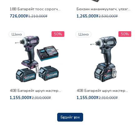
18В Батарейт тоос сорогч
Бензин мананжуулагч, үлээгч
ком Makita DCL281ABX7
Makita PM7650H
726,000₮
1,265,000₮
1,210,000₮
2,530,000₮
50%
50%
Шинэ
Шинэ
40В Батарейт шрүп мастер
40В Батарейт шрүп мастер
Makita TD001GD205
Makita TD001GD206
1,155,000₮
1,155,000₮
2,310,000₮
2,310,000₮
Бүгдийг үзэх