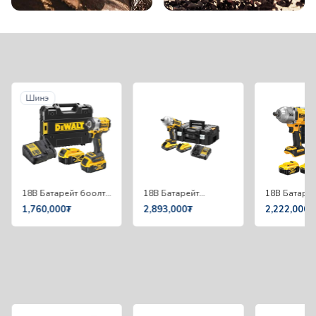
Шинэ
18В Батарейт боолт
18В Батарейт
18В Батаре
чангалагч ком 1/2"
импакттай боолт
импакттай 
1,760,000₮
2,893,000₮
2,222,000₮
Dewalt DCF921P2T-
чангалагч 2373Nm
чангалагч 
QW
1/2" Dewalt
1/2" Dewalt
DCF961H2T-QW
DCF900P2T