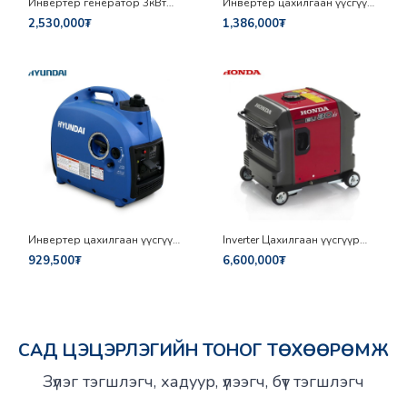
Инвертер генератор 3кВт
Инвертер цахилгаан үүсгүүр
Champion 500809-MN
1.6/1.8кВт Hyundai HY2000I
2,530,000₮
1,386,000₮
Инвертер цахилгаан үүсгүүр
Inverter Цахилгаан үүсгүүр
0.9/1.0кВт Hyundai HY1000I
3кВт 220v Honda EU30is
929,500₮
6,600,000₮
САД ЦЭЦЭРЛЭГИЙН ТОНОГ ТӨХӨӨРӨМЖ
Зүлэг тэгшлэгч, хадуур, үлээгч, бүт тэгшлэгч