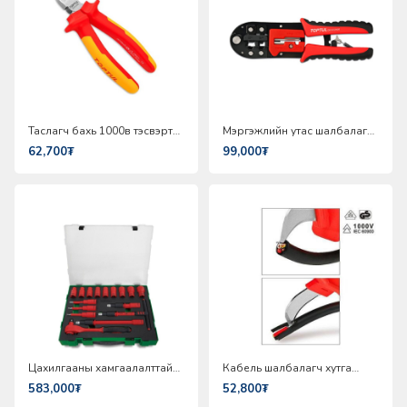
Таслагч бахь 1000в тэсвэртэй
Мэргэжлийн утас шалбалагч
Toptul DGCC2206
бахь Toptul DKAC2420
62,700₮
99,000₮
Цахилгааны хамгаалалттай
Кабель шалбалагч хутга
торцовон ком Toptul
Toptul SFAB5020V4
583,000₮
52,800₮
GZC1610