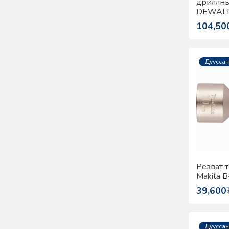
дриллны
DEWALT
104,50
Дууссан
Резват 
Makita 
39,600
Дууссан