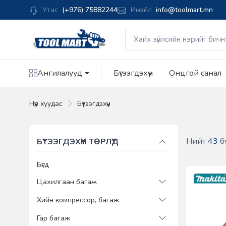
Утас
(+976) 75882244
Имэйл
info@toolmart.mn
Ангилалууд
Бүтээгдэхүүн
Онцгой санал
Нүүр хуудас
Бүтээгдэхүүн
Нийт
43
бү
БҮТЭЭГДЭХҮҮН ТӨРЛҮҮД
Бүгд
Цахилгаан багаж
Хийн компрессор, багаж
Гар багаж