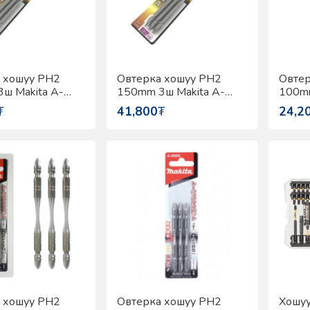
 хошуу PH2
Овтерка хошуу PH2
Овтер
ш Makita A-
150mm 3ш Makita A-
100mm
59592
5746
₮
41,800
₮
24,2
 хошуу PH2
Овтерка хошуу PH2
Хошу