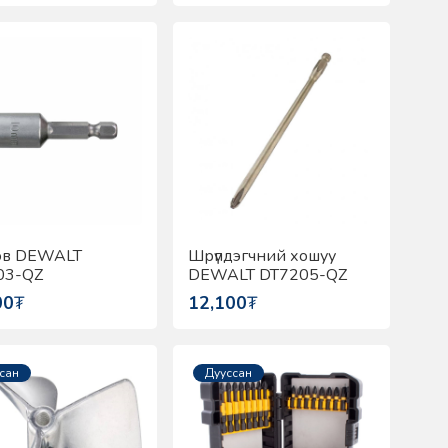
ов DEWALT
Шрүпдэгчний хошуу
03-QZ
DEWALT DT7205-QZ
00
₮
12,100
₮
сан
Дууссан