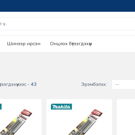
Шинээр ирсэн
Онцлох бүтээгдэхүүн
тээгдэхүүнээс -
43
Эрэмбэлэх: