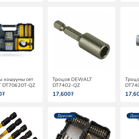
 хошууны сет
Троцов DEWALT
Троц
 DT70620T-QZ
DT7402-QZ
DT74
0
₮
17,600
₮
17,6
Дууссан
Дуус