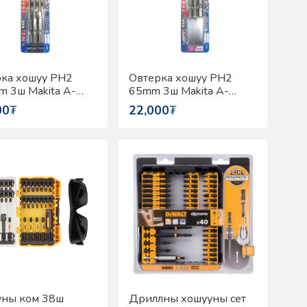
ка хошуу PH2
Овтерка хошуу PH2
 3ш Makita A-
65mm 3ш Makita A-
7
57451
00
₮
22,000
₮
уны ком 38ш
Дриллны хошууны сет