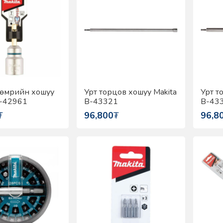
төмрийн хошуу
Урт торцов хошуу Makita
Урт т
B-42961
B-43321
B-43
₮
96,800
₮
96,8