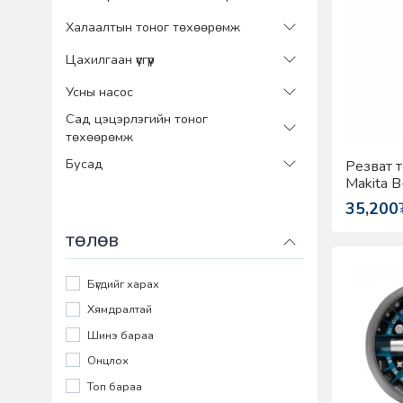
Халаалтын тоног төхөөрөмж
Цахилгаан үүсгүүр
Усны насос
Сад цэцэрлэгийн тоног
төхөөрөмж
Бусад
Резват 
Makita 
35,200
ТӨЛӨВ
Бүгдийг харах
Хямдралтай
Шинэ бараа
Онцлох
Топ бараа