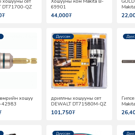
 хошууны сет
Хошууны ком Makita B-
GOLD 
 DT71700-QZ
69901
Makit
0
₮
44,000
₮
22,0
Дууссан
Дуус
төмрийн хошуу
дриллны хошууны сет
Гипсе
B-42983
DEWALT DT71580M-QZ
Makit
₮
101,750
₮
26,4
Дууссан
Дуус