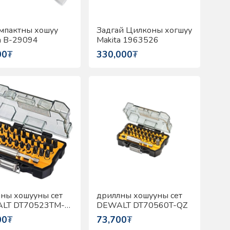
мпактны хошуу
Задгай Цилконы хогшуу
a B-29094
Makita 1963526
00
₮
330,000
₮
ны хошууны сет
дриллны хошууны сет
LT DT70523TM-
DEWALT DT70560T-QZ
00
₮
73,700
₮