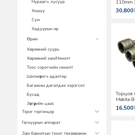
Нураагч, хусуур
110mm 3
49600
30,800
Хошуу
Сум
Хадуурын ир
Өрөм
Хөрөөний суурь
Хөрөөний зам/Нэмэлт
Тоос сорогчийн нэмэлт
Шилжүүлэгч адалтер
Багажны дагалдах хэрэгсэл
Торцов 
Бусад
Makita 
Зүлгүүрийн цаас
16,500
Тэрэг тэргэнцэр
Гагнуурын аппарат
Зам барилгын тоног төхөөрөмж