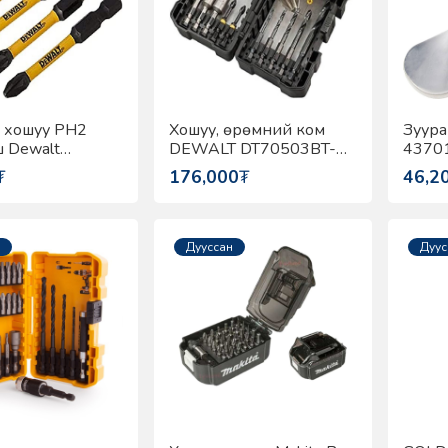
 хошуу PH2
Хошуу, өрөмний ком
Зуура
 Dewalt
DEWALT DT70503BT-
4370
T-QZ
QZ
₮
176,000
₮
46,2
Дууссан
Дуус