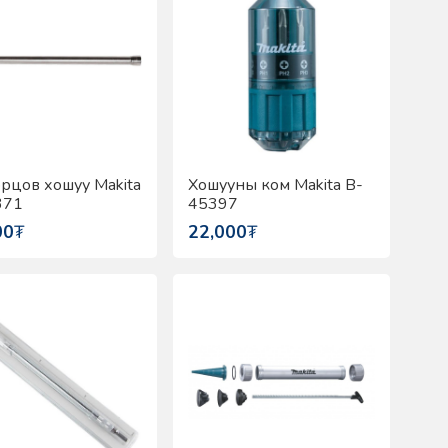
орцов хошуу Makita
Хошууны ком Makita B-
371
45397
00
₮
22,000
₮