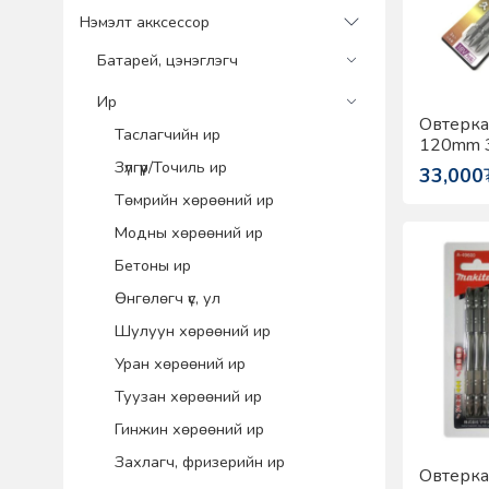
Нэмэлт акксессор
Батарей, цэнэглэгч
Ир
Овтерка
Таслагчийн ир
120mm 3
59614
Зүлгүүр/Точиль ир
33,000
Төмрийн хөрөөний ир
Модны хөрөөний ир
Бетоны ир
Өнгөлөгч үс, ул
Шулуун хөрөөний ир
Уран хөрөөний ир
Туузан хөрөөний ир
Гинжин хөрөөний ир
Захлагч, фризерийн ир
Овтерка