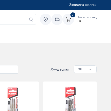
Захиалга шалгах
0
Таны сагсанд
0
₮
Хуудаслалт: