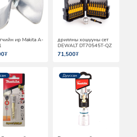
гчийн ир Makita A-
дриллны хошууны сет
1
DEWALT DT70545T-QZ
00
₮
71,500
₮
сан
Дууссан