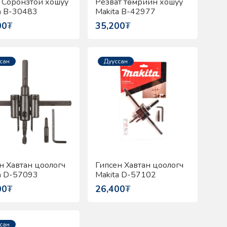
Соронзтой хошуу
Резват төмрийн хошуу
a B-30483
Makita B-42977
00
₮
35,200
₮
сан
Дууссан
н Хавтан цоологч
Гипсен Хавтан цоологч
a D-57093
Makita D-57102
00
₮
26,400
₮
сан