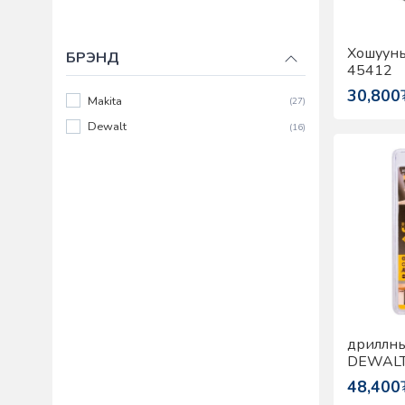
Хошууны
БРЭНД
45412
30,800
Makita
(27)
Dewalt
(16)
дриллны
DEWALT
48,400