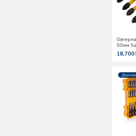
Овтерка
50мм 5ш
DT7998
18,700
Дууссан