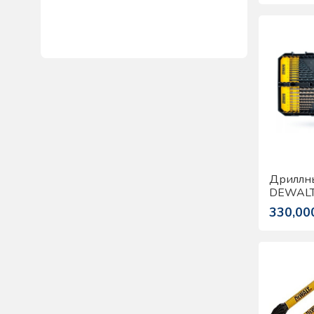
Дриллны
DEWALT
330,00