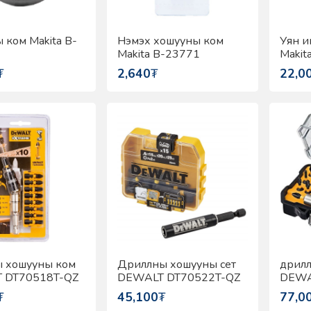
 ком Makita B-
Нэмэх хошууны ком
Уян и
Makita B-23771
Makit
₮
2,640
₮
22,0
 хошууны ком
Дриллны хошууны сет
дрилл
 DT70518T-QZ
DEWALT DT70522T-QZ
DEWA
QZ
₮
45,100
₮
77,0