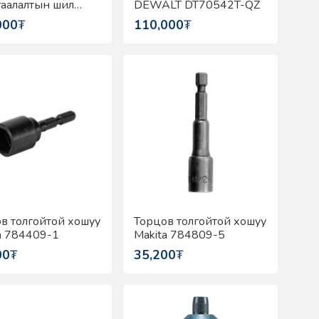
аалалтын шил
DEWALT DT70542T-QZ
t DT70740-QZ
000
₮
110,000
₮
в толгойтой хошуу
Торцов толгойтой хошуу
a 784409-1
Makita 784809-5
00
₮
35,200
₮