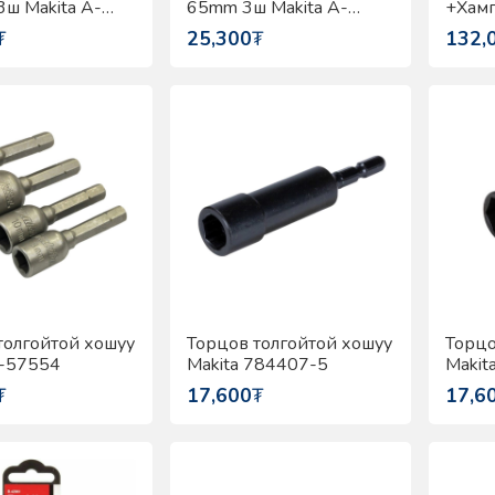
ш Makita A-
65mm 3ш Makita A-
+Хамг
49563
Dewal
₮
25,300
₮
132,
толгойтой хошуу
Торцов толгойтой хошуу
Торцо
B-57554
Makita 784407-5
Makit
₮
17,600
₮
17,6