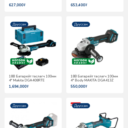
627,000
₮
653,400
₮
Дууссан
Дууссан
18В Батарейт таслагч 100мм
18В Батарейт таслагч 100мм
4" Makita DGA408RTE
4" Body MAKITA DGA413Z
1,694,000
₮
550,000
₮
Дууссан
Дууссан