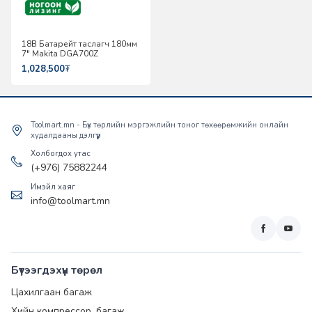
18В Батарейт таслагч 180мм
7" Makita DGA700Z
1,028,500
₮
Toolmart.mn - Бүх төрлийн мэргэжлийн тоног төхөөрөмжийн онлайн
худалдааны дэлгүүр
Холбогдох утас
(+976) 75882244
Имэйл хаяг
info@toolmart.mn
Бүтээгдэхүүн төрөл
Цахилгаан багаж
Хийн компрессор, багаж