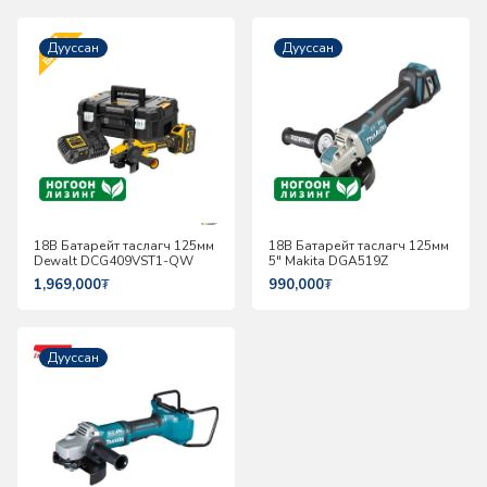
Дууссан
Дууссан
18В Батарейт таслагч 125мм
18В Батарейт таслагч 125мм
Dewalt DCG409VST1-QW
5" Makita DGA519Z
1,969,000
₮
990,000
₮
Дууссан