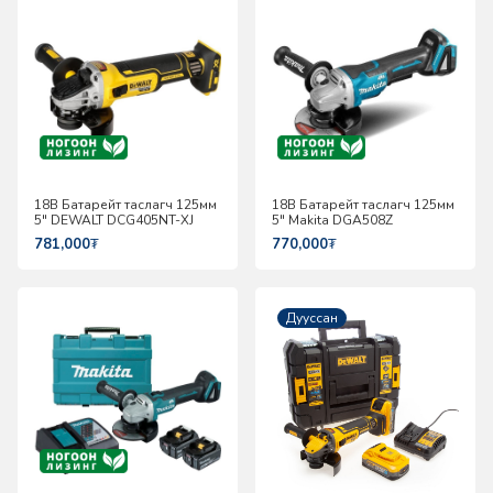
18В Батарейт таслагч 125мм
18В Батарейт таслагч 125мм
5" DEWALT DCG405NT-XJ
5" Makita DGA508Z
781,000
₮
770,000
₮
Дууссан