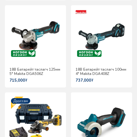
18В Батарейт таслагч 125мм
18В Батарейт таслагч 100мм
5" Makita DGA506Z
4" Makita DGA408Z
715,000
₮
737,000
₮
Шинэ
Дууссан