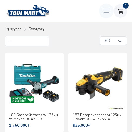
0
Нүүр хуудас
Бүтээгдэхүүн
18В Батарейт таслагч 125мм
18В Батарейт таслагч 125мм
5" Makita DGA508RTE
Dewalt DCG416VSN-XJ
1,760,000
₮
935,000
₮