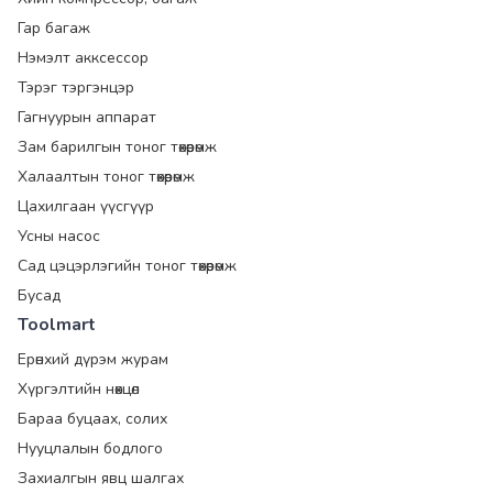
Гар багаж
Нэмэлт акксессор
Тэрэг тэргэнцэр
Гагнуурын аппарат
Зам барилгын тоног төхөөрөмж
Халаалтын тоног төхөөрөмж
Цахилгаан үүсгүүр
Усны насос
Сад цэцэрлэгийн тоног төхөөрөмж
Бусад
Toolmart
Ерөнхий дүрэм журам
Хүргэлтийн нөхцөл
Бараа буцаах, солих
Нууцлалын бодлого
Захиалгын явц шалгах