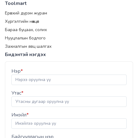
Toolmart
Ерөнхий дүрэм журам
Хүргэлтийн нөхцөл
Бараа буцаах, солих
Нууцлалын бодлого
Захиалгын явц шалгах
Бидэнтэй нэгдэх
Нэр
*
Утас
*
Имэйл
*
Байгууллагын нэр