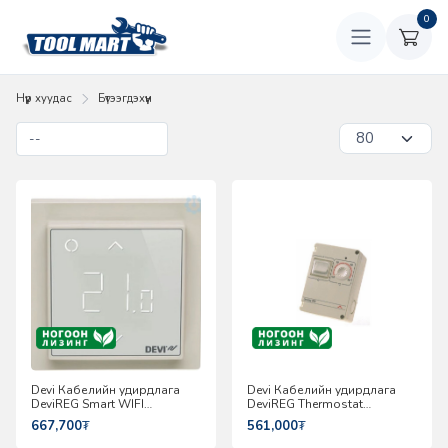
0
Нүүр хуудас
Бүтээгдэхүүн
Devi Кабелийн удирдлага
Devi Кабелийн удирдлага
DeviREG Smart WIFI
DeviREG Thermostat
140F1141
140F1080
667,700
₮
561,000
₮