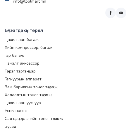
info@toolmart.mn
Бүтээгдэхүүн төрөл
Цахилгаан багаж
Хийн компрессор, багаж
Гар багаж
Нэмэлт акксессор
Тэрэг тэргэнцэр
Гагнуурын аппарат
Зам барилгын тоног төхөөрөмж
Халаалтын тоног төхөөрөмж
Цахилгаан үүсгүүр
Усны насос
Сад цэцэрлэгийн тоног төхөөрөмж
Бусад