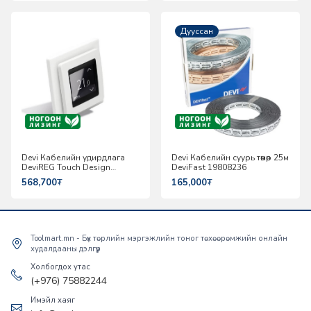
Дууссан
Devi Кабелийн удирдлага
Devi Кабелийн суурь төмөр 25м
DeviREG Touch Design
DeviFast 19808236
140F1064
568,700
₮
165,000
₮
Toolmart.mn - Бүх төрлийн мэргэжлийн тоног төхөөрөмжийн онлайн
худалдааны дэлгүүр
Холбогдох утас
(+976) 75882244
Имэйл хаяг