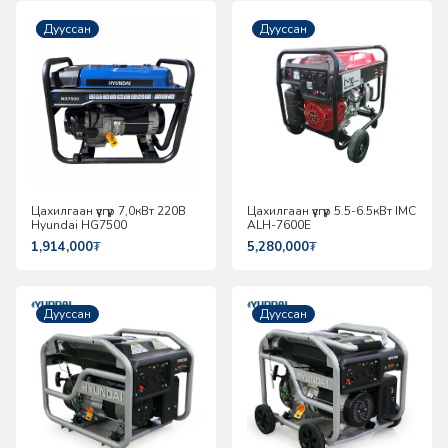
Шинэ
Дууссан
Дууссан
Цахилгаан үүсгүүр 7,0кВт 220В
Цахилгаан үүсгүүр 5.5-6.5кВт IMC
Hyundai HG7500
ALH-7600E
1,914,000
₮
5,280,000
₮
Дууссан
Дууссан