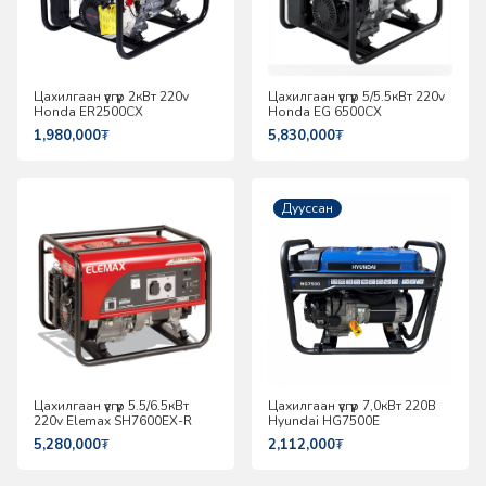
Цахилгаан үүсгүүр 2кВт 220v
Цахилгаан үүсгүүр 5/5.5кВт 220v
Honda ER2500CX
Honda EG 6500CX
1,980,000
₮
5,830,000
₮
Шинэ
Дууссан
Цахилгаан үүсгүүр 5.5/6.5кВт
Цахилгаан үүсгүүр 7,0кВт 220В
220v Elemax SH7600EX-R
Hyundai HG7500E
5,280,000
₮
2,112,000
₮