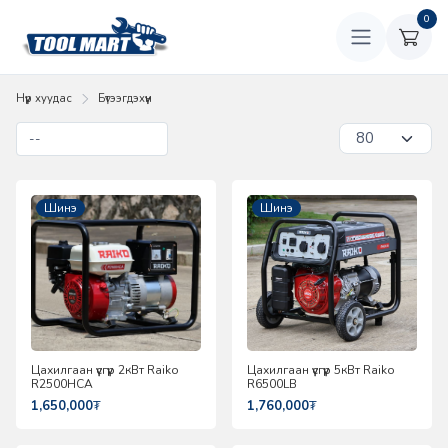
0
Нүүр хуудас
Бүтээгдэхүүн
Шинэ
Шинэ
Цахилгаан үүсгүүр 2кВт Raiko
Цахилгаан үүсгүүр 5кВт Raiko
R2500HCA
R6500LB
1,650,000
₮
1,760,000
₮