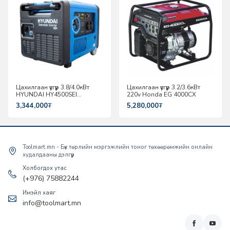
Цахилгаан үүсгүүр 3.8/4.0кВт
Цахилгаан үүсгүүр 3.2/3.6кВт
HYUNDAI HY4500SEI
220v Honda EG 4000CX
инвертер
3,344,000
₮
5,280,000
₮
Toolmart.mn - Бүх төрлийн мэргэжлийн тоног төхөөрөмжийн онлайн
худалдааны дэлгүүр
Холбогдох утас
(+976) 75882244
Имэйл хаяг
info@toolmart.mn