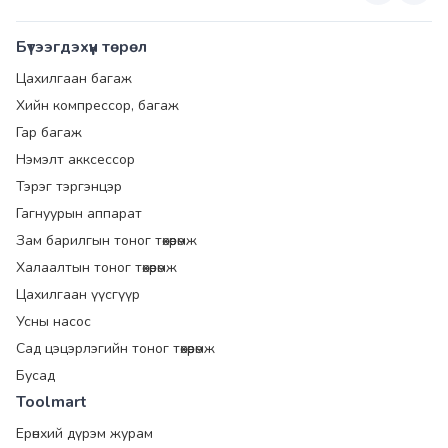
Бүтээгдэхүүн төрөл
Цахилгаан багаж
Хийн компрессор, багаж
Гар багаж
Нэмэлт акксессор
Тэрэг тэргэнцэр
Гагнуурын аппарат
Зам барилгын тоног төхөөрөмж
Халаалтын тоног төхөөрөмж
Цахилгаан үүсгүүр
Усны насос
Сад цэцэрлэгийн тоног төхөөрөмж
Бусад
Toolmart
Ерөнхий дүрэм журам