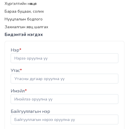
Хүргэлтийн нөхцөл
Бараа буцаах, солих
Нууцлалын бодлого
Захиалгын явц шалгах
Бидэнтэй нэгдэх
Нэр
*
Утас
*
Имэйл
*
Байгууллагын нэр