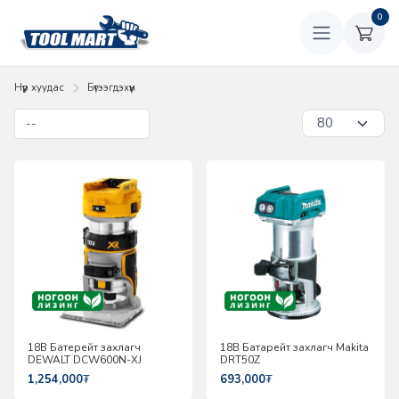
0
Нүүр хуудас
Бүтээгдэхүүн
18В Батерейт захлагч
18В Батарейт захлагч Makita
DEWALT DCW600N-XJ
DRT50Z
1,254,000
₮
693,000
₮