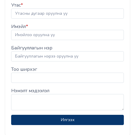
Утас
*
Имэйл
*
Байгууллагын нэр
Тоо ширхэг
Нэмэлт мэдээлэл
Илгээх