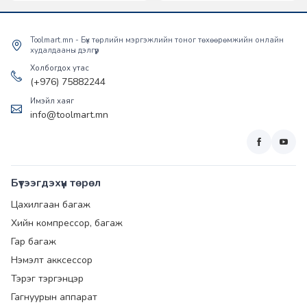
Toolmart.mn - Бүх төрлийн мэргэжлийн тоног төхөөрөмжийн онлайн
худалдааны дэлгүүр
Холбогдох утас
(+976) 75882244
Имэйл хаяг
info@toolmart.mn
Бүтээгдэхүүн төрөл
Цахилгаан багаж
Хийн компрессор, багаж
Гар багаж
Нэмэлт акксессор
Тэрэг тэргэнцэр
Гагнуурын аппарат