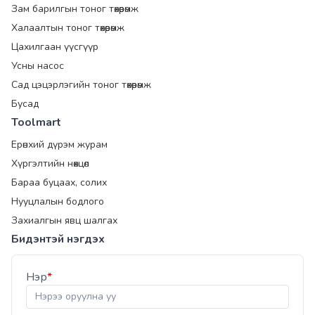
Зам барилгын тоног төхөөрөмж
Халаалтын тоног төхөөрөмж
Цахилгаан үүсгүүр
Усны насос
Сад цэцэрлэгийн тоног төхөөрөмж
Бусад
Toolmart
Ерөнхий дүрэм журам
Хүргэлтийн нөхцөл
Бараа буцаах, солих
Нууцлалын бодлого
Захиалгын явц шалгах
Бидэнтэй нэгдэх
Нэр
*