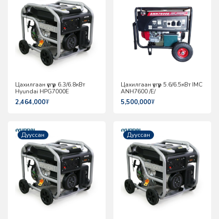
Цахилгаан үүсгүүр 6.3/6.8кВт
Цахилгаан үүсгүүр 5.6/6.5кВт IMC
Hyundai HPG7000E
ANH7600 /E/
2,464,000
₮
5,500,000
₮
Дууссан
Дууссан