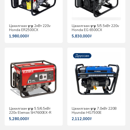
Цахилгаан үүсгүүр 2кВт 220v
Цахилгаан үүсгүүр 5/5.5кВт 220v
Honda ER2500CX
Honda EG 6500CX
1,980,000
₮
5,830,000
₮
Шинэ
Дууссан
Цахилгаан үүсгүүр 5.5/6.5кВт
Цахилгаан үүсгүүр 7,0кВт 220В
220v Elemax SH7600EX-R
Hyundai HG7500E
5,280,000
₮
2,112,000
₮