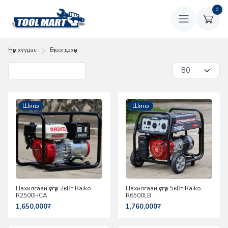
0
Нүүр хуудас
Бүтээгдэхүүн
Шинэ
Шинэ
Цахилгаан үүсгүүр 2кВт Raiko
Цахилгаан үүсгүүр 5кВт Raiko
R2500HCA
R6500LB
1,650,000
₮
1,760,000
₮