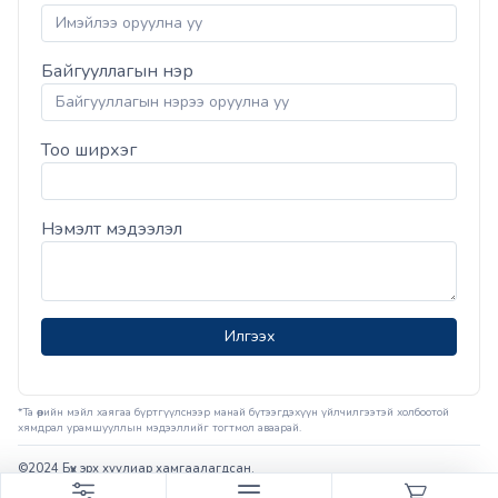
Байгууллагын нэр
Тоо ширхэг
Нэмэлт мэдээлэл
Илгээх
*Та өөрийн мэйл хаягаа бүртгүүлснээр манай бүтээгдэхүүн үйлчилгээтэй холбоотой
хямдрал урамшууллын мэдээллийг тогтмол аваарай.
©2024 Бүх эрх хуулиар хамгаалагдсан.
Вэбсайт
ыг
Грийнсофт ХХК
хөгжүүлэв.