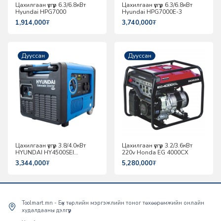
Цахилгаан үүсгүүр 6.3/6.8кВт
Цахилгаан үүсгүүр 6.3/6.8кВт
Hyundai HPG7000
Hyundai HPG7000E-3
1,914,000
₮
3,740,000
₮
Дууссан
Дууссан
Цахилгаан үүсгүүр 3.8/4.0кВт
Цахилгаан үүсгүүр 3.2/3.6кВт
HYUNDAI HY4500SEI
220v Honda EG 4000CX
инвертер
3,344,000
₮
5,280,000
₮
Toolmart.mn - Бүх төрлийн мэргэжлийн тоног төхөөрөмжийн онлайн
худалдааны дэлгүүр