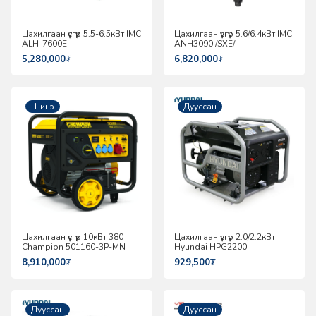
Цахилгаан үүсгүүр 5.5-6.5кВт IMC
Цахилгаан үүсгүүр 5.6/6.4кВт IMC
ALH-7600E
ANH3090 /SXE/
5,280,000
₮
6,820,000
₮
Шинэ
Дууссан
Цахилгаан үүсгүүр 10кВт 380
Цахилгаан үүсгүүр 2.0/2.2кВт
Champion 501160-3P-MN
Hyundai HPG2200
8,910,000
₮
929,500
₮
Дууссан
Дууссан