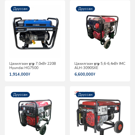
Шинэ
Дууссан
Дууссан
Цахилгаан үүсгүүр 7,0кВт 220В
Цахилгаан үүсгүүр 5,6-6,4кВт IMC
Hyundai HG7500
ALH-3090SXE
1,914,000
₮
6,600,000
₮
Дууссан
Дууссан