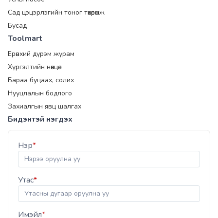
Сад цэцэрлэгийн тоног төхөөрөмж
Бусад
Toolmart
Ерөнхий дүрэм журам
Хүргэлтийн нөхцөл
Бараа буцаах, солих
Нууцлалын бодлого
Захиалгын явц шалгах
Бидэнтэй нэгдэх
Нэр
*
Утас
*
Имэйл
*