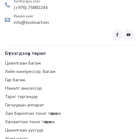
Холбогдох утас
(+976) 75882244
Имэйл хаяг
info@toolmart.mn
Бүтээгдэхүүн төрөл
Цахилгаан багаж
Хийн компрессор, багаж
Гар багаж
Нэмэлт акксессор
Тэрэг тэргэнцэр
Гагнуурын аппарат
Зам барилгын тоног төхөөрөмж
Халаалтын тоног төхөөрөмж
Цахилгаан үүсгүүр
Усны насос