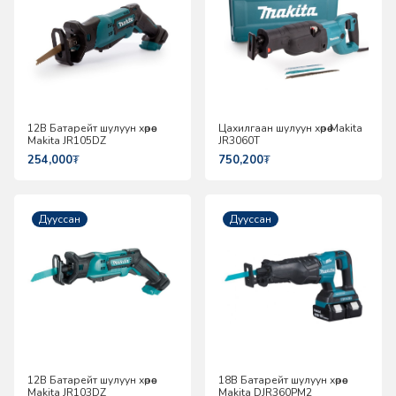
12В Батарейт шулуун хөрөө
Цахилгаан шулуун хөрөө Makita
Makita JR105DZ
JR3060T
254,000
₮
750,200
₮
Дууссан
Дууссан
12В Батарейт шулуун хөрөө
18В Батарейт шулуун хөрөө
Makita JR103DZ
Makita DJR360PM2