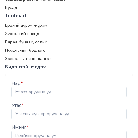
Бусад
Toolmart
Ерөнхий дүрэм журам
Хүргэлтийн нөхцөл
Бараа буцаах, солих
Нууцлалын бодлого
Захиалгын явц шалгах
Бидэнтэй нэгдэх
Нэр
*
Утас
*
Имэйл
*