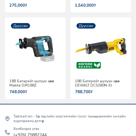
275,000
₮
1,540,000
₮
Дууссан
Дууссан
18В Батарейт шулуун хөрөө
18В Батерейт шулуун хөрөө
Makita DJR188Z
DEWALT DCS380N-XJ
748,000
₮
788,700
₮
Toolmart.mn - Бүх төрлийн мэргэжлийн тоног төхөөрөмжийн онлайн
худалдааны дэлгүүр
Холбогдох утас
(+976) 75882244