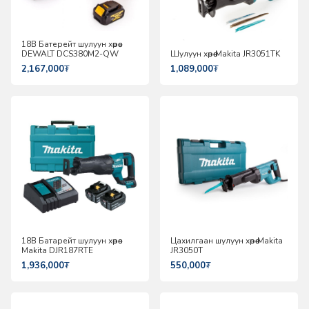
18В Батерейт шулуун хөрөө
DEWALT DCS380M2-QW
Шулуун хөрөө Makita JR3051TK
2,167,000
₮
1,089,000
₮
18В Батарейт шулуун хөрөө
Цахилгаан шулуун хөрөө Makita
Makita DJR187RTE
JR3050T
1,936,000
₮
550,000
₮