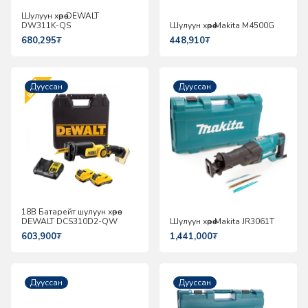
Шулуун хөрөө DEWALT
DW311K-QS
Шулуун хөрөө Makita M4500G
680,295
₮
448,910
₮
Дууссан
Дууссан
18В Батарейт шулуун хөрөө
DEWALT DCS310D2-QW
Шулуун хөрөө Makita JR3061T
603,900
₮
1,441,000
₮
Дууссан
Дууссан