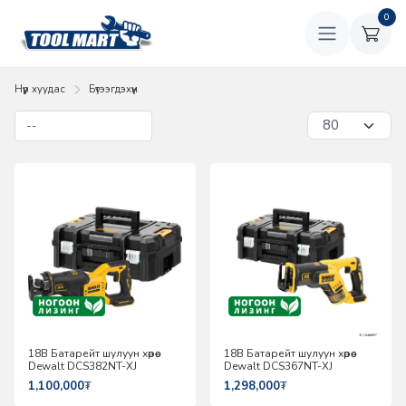
0
Нүүр хуудас
Бүтээгдэхүүн
18В Батарейт шулуун хөрөө
18В Батарейт шулуун хөрөө
Dewalt DCS382NT-XJ
Dewalt DCS367NT-XJ
1,100,000
₮
1,298,000
₮