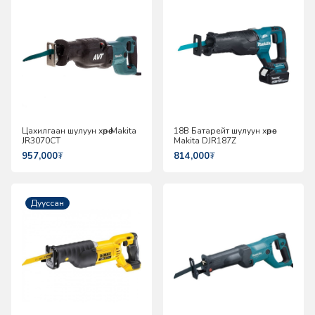
Цахилгаан шулуун хөрөө Makita
18В Батарейт шулуун хөрөө
JR3070CT
Makita DJR187Z
957,000
₮
814,000
₮
Дууссан