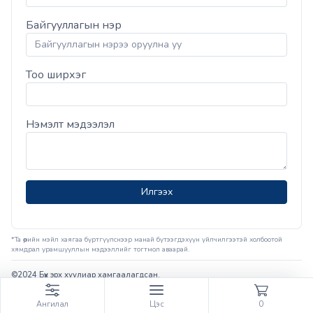
Байгууллагын нэр
Тоо ширхэг
Нэмэлт мэдээлэл
Илгээх
*Та өөрийн мэйл хаягаа бүртгүүлснээр манай бүтээгдэхүүн үйлчилгээтэй холбоотой
хямдрал урамшууллын мэдээллийг тогтмол аваарай.
©2024 Бүх эрх хуулиар хамгаалагдсан.
Вэбсайт
ыг
Грийнсофт ХХК
хөгжүүлэв.
Ангилал
Цэс
0