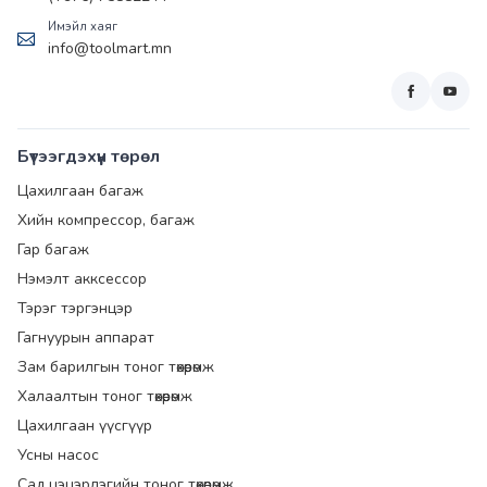
Имэйл хаяг
info@toolmart.mn
Бүтээгдэхүүн төрөл
Цахилгаан багаж
Хийн компрессор, багаж
Гар багаж
Нэмэлт акксессор
Тэрэг тэргэнцэр
Гагнуурын аппарат
Зам барилгын тоног төхөөрөмж
Халаалтын тоног төхөөрөмж
Цахилгаан үүсгүүр
Усны насос
Сад цэцэрлэгийн тоног төхөөрөмж