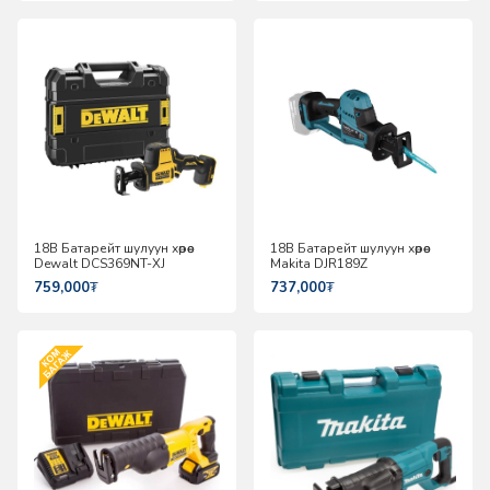
18В Батарейт шулуун хөрөө
18В Батарейт шулуун хөрөө
Dewalt DCS369NT-XJ
Makita DJR189Z
759,000
₮
737,000
₮