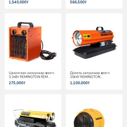
1,540,000
₮
566,500
₮
Цахилгаан халуунаар үлээгч
Дизель халуунаар үлээгч
3,3кВт REMINGTON REM
20kW REMINGTON
3.3ECA
REM12CEC
275,000
₮
1,100,000
₮