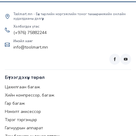
Toolmart.mn - Бүх төрлийн мэргэжлийн тоног төхөөрөмжийн онлайн
худалдааны дэлгүүр
Холбогдох утас
(+976) 75882244
Имэйл хаяг
info@toolmart.mn
Бүтээгдэхүүн төрөл
Цахилгаан багаж
Хийн компрессор, багаж
Гар багаж
Нэмэлт акксессор
Тэрэг тэргэнцэр
Гагнуурын аппарат