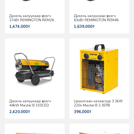
Дизель халуунаар үлээгч
Дизель халуунаар үлээгч
37кВт REMINGTON REM26
63кВт REMINGTON REM46
CEC
1,474,000
₮
1,639,000
₮
Дизель халуунаар үлээгч
Цахилгаан халаагуур 3.3kW
44kW Master B 150CED
220v Master B 3.3EPB
2,420,000
₮
396,000
₮