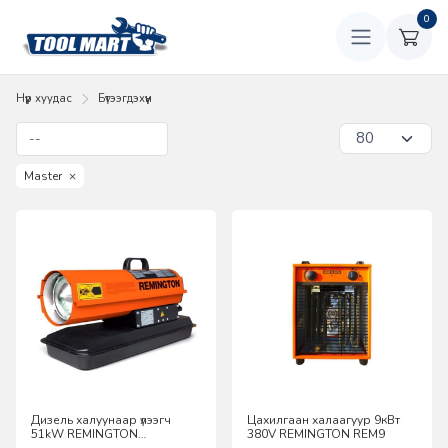
0
Нүүр хуудас
Бүтээгдэхүүн
Master
×
Дизель халуунаар үлээгч
Цахилгаан халаагуур 9кВт
51kW REMINGTON
380V REMINGTON REM9
REM36CEC