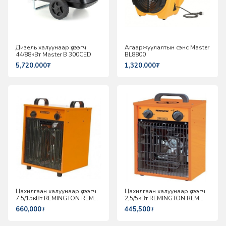
Дизель халуунаар үлээгч
Агааржуулалтын сэнс Master
44/88кВт Master B 300CED
BL8800
5,720,000
₮
1,320,000
₮
Цахилгаан халуунаар үлээгч
Цахилгаан халуунаар үлээгч
7.5/15кВт REMINGTON REM
2,5/5кВт REMINGTON REM
15ECA
5ECA
660,000
₮
445,500
₮