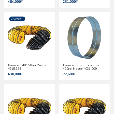
484,000
₮
231,000
₮
Дууссан
Хоолой 340/350мм Master
Хоолойн холбогч метал
4515.558
400мм Master 4031.909
638,000
₮
72,600
₮