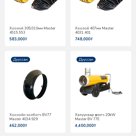
Хоолой 305/310мм Master
Хоолой 407мм Master
4515.553
4031.401
583,000
₮
748,000
₮
Дууссан
Дууссан
Хоолойн холбогч BV77
Халуунаар үлээгч 20kW
Master 4034.929
Master BV 77E
462,000
₮
4,400,000
₮