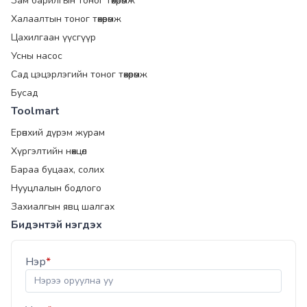
Зам барилгын тоног төхөөрөмж
Халаалтын тоног төхөөрөмж
Цахилгаан үүсгүүр
Усны насос
Сад цэцэрлэгийн тоног төхөөрөмж
Бусад
Toolmart
Ерөнхий дүрэм журам
Хүргэлтийн нөхцөл
Бараа буцаах, солих
Нууцлалын бодлого
Захиалгын явц шалгах
Бидэнтэй нэгдэх
Нэр
*