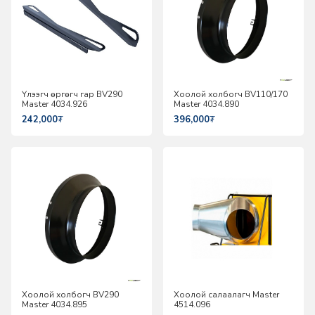
Үлээгч өргөгч гар BV290
Хоолой холбогч BV110/170
Master 4034.926
Master 4034.890
242,000
₮
396,000
₮
Хоолой холбогч BV290
Хоолой салаалагч Master
Master 4034.895
4514.096