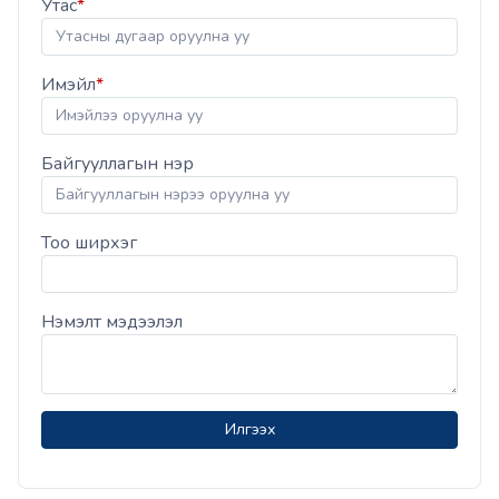
Утас
*
Имэйл
*
Байгууллагын нэр
Тоо ширхэг
Нэмэлт мэдээлэл
Илгээх