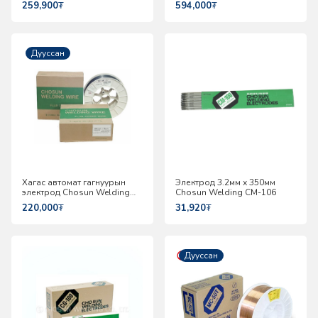
259,900
₮
594,000
₮
Дууссан
Хагас автомат гагнуурын
Электрод 3.2мм х 350мм
электрод Chosun Welding
Chosun Welding CM-106
CSF-81T
220,000
₮
31,920
₮
Дууссан