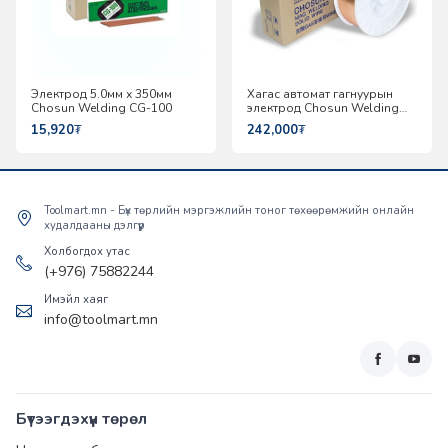
Электрод 5.0мм х 350мм
Хагас автомат гагнуурын
Chosun Welding CG-100
электрод Chosun Welding
MC-50T
15,920
₮
242,000
₮
Toolmart.mn - Бүх төрлийн мэргэжлийн тоног төхөөрөмжийн онлайн
худалдааны дэлгүүр
Холбогдох утас
(+976) 75882244
Имэйл хаяг
info@toolmart.mn
Бүтээгдэхүүн төрөл