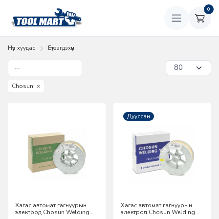
0
Нүүр хуудас
Бүтээгдэхүүн
Chosun
×
Дууссан
Хагас автомат гагнуурын
Хагас автомат гагнуурын
электрод Chosun Welding
электрод Chosun Welding
CSF-71S
CSF-308L