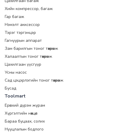
Цахилгаан багаж
Хийн компрессор, багаж
Гар багаж
Нэмэлт акксессор
Тэрэг тэргэнцэр
Гагнуурын аппарат
Зам барилгын тоног төхөөрөмж
Халаалтын тоног төхөөрөмж
Цахилгаан үүсгүүр
Усны насос
Сад цэцэрлэгийн тоног төхөөрөмж
Бусад
Toolmart
Ерөнхий дүрэм журам
Хүргэлтийн нөхцөл
Бараа буцаах, солих
Нууцлалын бодлого