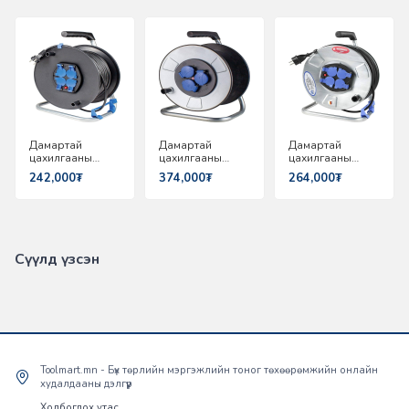
Дамартай
Дамартай
Дамартай
цахилгааны
цахилгааны
цахилгааны
уртасгагч 25m
уртасгагч 20m
уртасгагч 25m
242,000₮
374,000₮
264,000₮
220V AS-
220V AS-
220V AS-
SCHWABE 10211
SCHWABE 10314
SCHWABE 10411
Сүүлд үзсэн
Toolmart.mn - Бүх төрлийн мэргэжлийн тоног төхөөрөмжийн онлайн
худалдааны дэлгүүр
Холбогдох утас