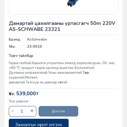
Дамартай цахилгааны уртасгагч 50m 220V
AS-SCHWABE 23321
Брэнд:
AsSchwabe
Sku:
23-0010
Товч тайлбар
Гадна талбай,барилга угсралтын ажилд зориулагдсан.-30 -аас
+60 °C градуст гадна орчинд ашиглах боломжтой.
Дулааны унтраалгатай.Усны аамгаалалттай.Төмөр
суурьтай,Металл
дамартай Тулгуур нь давхар хөлтэй
539,000
Үнэ:
₮
Тоо ширхэг
Дууссан
Захиалгын хүсэлт илгээх