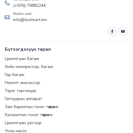
(+976) 75882244
Имэйл хаяг
info@toolmart.mn
Бүтээгдэхүүн төрөл
Цахилгаан багаж
Хийн компрессор, багаж
Гар багаж
Нэмэлт акксессор
Тэрэг тэргэнцэр
Гагнуурын аппарат
Зам барилгын тоног төхөөрөмж
Халаалтын тоног төхөөрөмж
Цахилгаан үүсгүүр
Усны насос