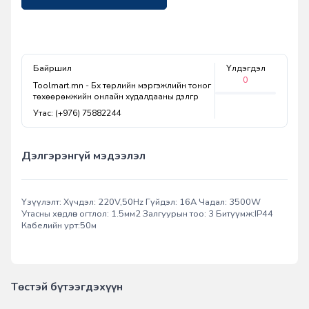
Байршил
Үлдэгдэл
0
Toolmart.mn - Бүх төрлийн мэргэжлийн тоног
төхөөрөмжийн онлайн худалдааны дэлгүүр
Утас: (+976) 75882244
Дэлгэрэнгүй мэдээлэл
Үзүүлэлт: Хүчдэл: 220V,50Hz Гүйдэл: 16А Чадал: 3500W
Утасны хөндлөн огтлол: 1.5мм2 Залгуурын тоо: 3 Битүүмж:IP44
Кабелийн урт:50м
Төстэй бүтээгдэхүүн