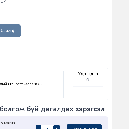
00
₮
байхгүй
Үлдэгдэл
0
эжлийн тоног төхөөрөмжийн
болгож буй дагалдах хэрэгсэл
h Makita