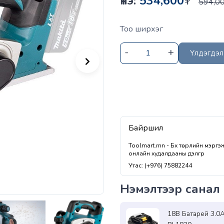
Үнэ:
534,600
₮
594,0
Тоо ширхэг
Үлдэгдэл 
Байршил
Toolmart.mn - Бүх төрлийн мэрг
онлайн худалдааны дэлгүүр
Утас: (+976) 75882244
Нэмэлтээр санал 
18В Батарей 3.0A