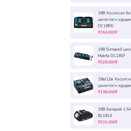
18В Хосолсон ба
цэнэглэгч хурдан
DC18RD
₮264,000₮
18В Батарей цэн
Makita DC18SF
₮528,000₮
18в/12в Хосолсо
цэнэглэгч хурда
₮198,000₮
18В Батарей 1.5A
BL1815
₮231,000₮