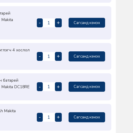
тарей
 Makita
-
+
Сагсанд нэмэх
эглэгч 4 хослол
-
+
Сагсанд нэмэх
н батарей
-
+
н Makita DC18RE
Сагсанд нэмэх
h Makita
-
+
Сагсанд нэмэх