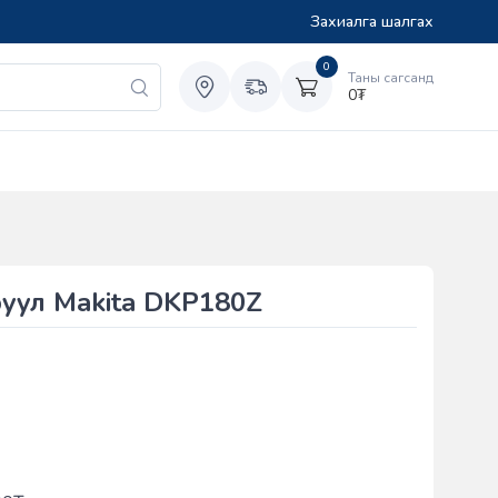
Захиалга шалгах
0
Таны сагсанд
0
₮
руул Makita DKP180Z