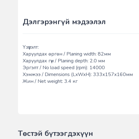
Дэлгэрэнгүй мэдээлэл
Үзүүлэлт:
Харуулдах өргөн / Planing width: 82мм
Харуулдах гүн / Planing depth: 2.0 мм
Эргэлт / No load speed (rpm): 14000
Хэмжээ / Dimensions (LxWxH): 333x157x160мм
Жин / Net weight: 3.4 кг
Төстэй бүтээгдэхүүн