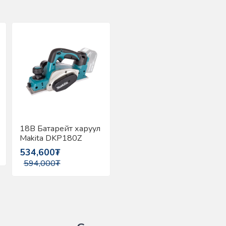
-
10%
18В Батарейт харуул
Makita DKP180Z
534,600₮
594,000₮