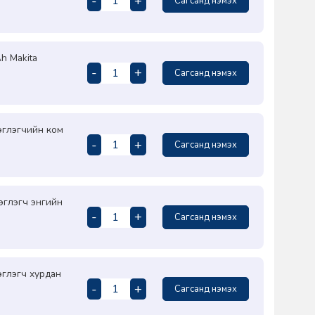
-
+
Сагсанд нэмэх
h Makita
-
+
Сагсанд нэмэх
эглэгчийн ком
-
+
Сагсанд нэмэх
эглэгч энгийн
-
+
Сагсанд нэмэх
эглэгч хурдан
-
+
Сагсанд нэмэх