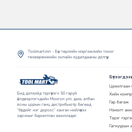
Toolmart.mn - Бүх төрлийн мэргэжлийн тоног
төхөөрөмжийн онлайн худалдааны дэлгүүр
Бүтээгдэхү
Цахилгаан
Бид дэлхийд тэргүүлэгч 50 гаруй
Хийн компр
үйлдвэрлэгчдийн Монгол улс дахь албан
Гар багаж
ёсны цорын ганц дистрибьютр бөгөөд
“бүгдийг нэг дороос” ханган нийлүүлэх
Нэмэлт акк
зарчмыг баримтлан ажилладаг.
Тэрэг тэрг
Гагнуурын 