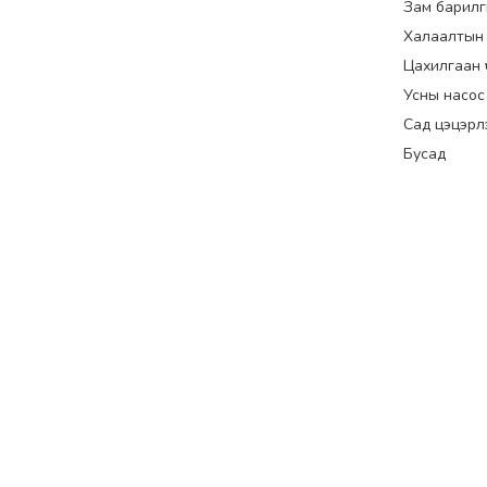
Зам барилг
Халаалтын
Цахилгаан үүс
Усны насос
Сад цэцэрл
Бусад