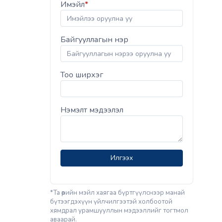
Имэйл
*
Байгууллагын нэр
Тоо ширхэг
Нэмэлт мэдээлэл
Илгээх
*Та өөрийн мэйл хаягаа бүртгүүлснээр манай
бүтээгдэхүүн үйлчилгээтэй холбоотой
хямдрал урамшууллын мэдээллийг тогтмол
аваарай.