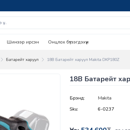
Шинээр ирсэн
Онцлох бүтээгдэхүүн
Батарейт харуул
18В Батарейт харуул Makita DKP180Z
18В Батарейт ха
Брэнд:
Makita
Sku:
6-0237