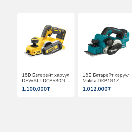
18В Батерейт харуул
18В Батарейт харуул
DEWALT DCP580N-
Makita DKP181Z
XJ
1,100,000₮
1,012,000₮