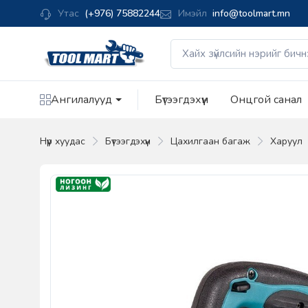
Утас
(+976) 75882244
Имэйл
info@toolmart.mn
Ангилалууд
Бүтээгдэхүүн
Онцгой санал
Нүүр хуудас
Бүтээгдэхүүн
Цахилгаан багаж
Харуул