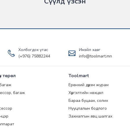
Сүүлд үзсэн
Холбогдох утас
Имэйл хаяг
(+976) 75882244
info@toolmart.mn
үн төрөл
Toolmart
 багаж
Ерөнхий дүрэм журам
ессор, багаж
Хүргэлтийн нөхцөл
Бараа буцаах, солих
сессор
Нууцлалын бодлого
энцэр
Захиалгын явц шалгах
аппарат