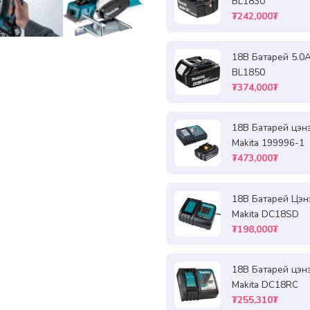
BL1830
₮242,000₮
18В Батарей 5.0A
BL1850
₮374,000₮
18В Батарей цэн
Makita 199996-1
₮473,000₮
18В Батарей Цэн
Makita DC18SD
₮198,000₮
18В Батарей цэн
Makita DC18RC
₮255,310₮