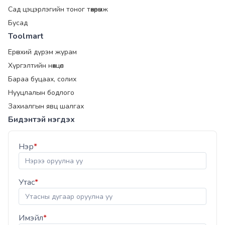
Сад цэцэрлэгийн тоног төхөөрөмж
Бусад
Toolmart
Ерөнхий дүрэм журам
Хүргэлтийн нөхцөл
Бараа буцаах, солих
Нууцлалын бодлого
Захиалгын явц шалгах
Бидэнтэй нэгдэх
Нэр
*
Утас
*
Имэйл
*