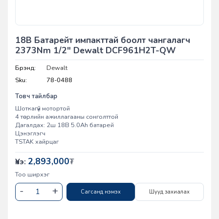
18В Батарейт импакттай боолт чангалагч
2373Nm 1/2" Dewalt DCF961H2T-QW
Брэнд:
Dewalt
Sku:
78-0488
Товч тайлбар
Шоткагүй мотортой
4 төрлийн ажиллагааны сонголттой
Дагалдах: 2ш 18В 5.0Ah батарей
Цэнэглэгч
TSTAK хайрцаг
2,893,000
Үнэ:
₮
Тоо ширхэг
Сагсанд нэмэх
Шууд захиалах