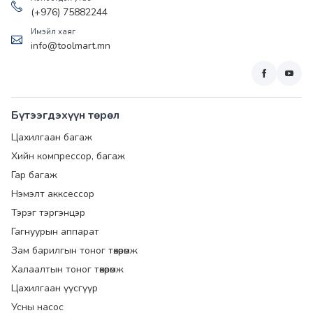
(+976) 75882244
Имэйл хаяг
info@toolmart.mn
Бүтээгдэхүүн төрөл
Цахилгаан багаж
Хийн компрессор, багаж
Гар багаж
Нэмэлт акксессор
Тэрэг тэргэнцэр
Гагнуурын аппарат
Зам барилгын тоног төхөөрөмж
Халаалтын тоног төхөөрөмж
Цахилгаан үүсгүүр
Усны насос