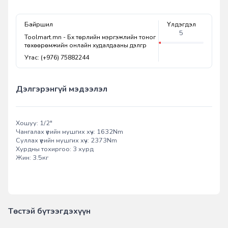
Байршил
Үлдэгдэл
5
Toolmart.mn - Бүх төрлийн мэргэжлийн тоног
төхөөрөмжийн онлайн худалдааны дэлгүүр
Утас: (+976) 75882244
Дэлгэрэнгүй мэдээлэл
Хошуу: 1/2"
Чангалах үеийн мушгих хүч: 1632Nm
Суллах үеийн мушгих хүч: 2373Nm
Хурдны тохиргоо: 3 хурд
Жин: 3.5кг
Төстэй бүтээгдэхүүн