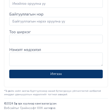
Байгууллагын нэр
Тоо ширхэг
Нэмэлт мэдээлэл
Илгээх
*Та өөрийн мэйл хаягаа бүртгүүлснээр манай бүтээгдэхүүн үйлчилгээтэй холбоотой
хямдрал урамшууллын мэдээллийг тогтмол аваарай.
©2024 Бүх эрх хуулиар хамгаалагдсан.
Вэбсайт
ыг
Грийнсофт ХХК
хөгжүүлэв.