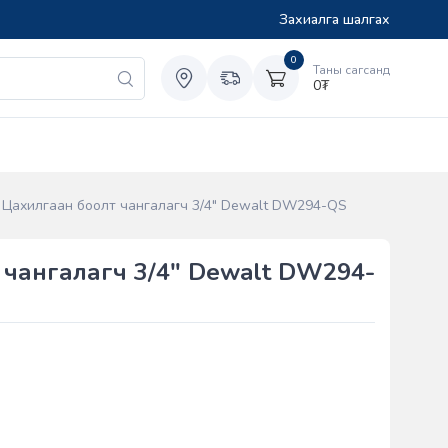
Захиалга шалгах
0
Таны сагсанд
0
₮
Цахилгаан боолт чангалагч 3/4" Dewalt DW294-QS
 чангалагч 3/4" Dewalt DW294-