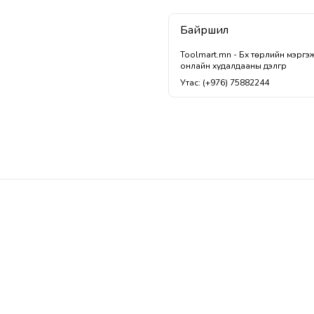
Байршил
Toolmart.mn - Бүх төрлийн мэрг
онлайн худалдааны дэлгүүр
Утас: (+976) 75882244