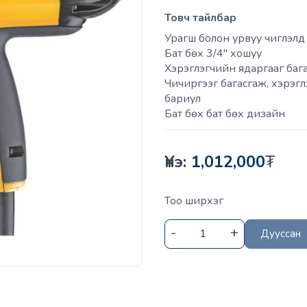
Товч тайлбар
Урагш болон урвуу чиглэлд 
Бат бөх 3/4'' хошуу
Хэрэглэгчийн ядаргааг баг
Чичиргээг багасгаж, хэрэгл
бариул
Бат бөх бат бөх дизайн
Үнэ:
1,012,000
₮
Тоо ширхэг
Дууссан