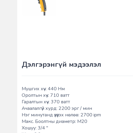
Дэлгэрэнгүй мэдээлэл
Мушгих хүч: 440 Нм
Оролтын хүч: 710 ватт
Гаралтын хүч: 370 ватт
Ачаалалгүй хурд: 2200 эрг / мин
Нэг минутанд үзүүлэх нөлөө: 2700 ipm
Макс. Боолтны диаметр: M20
Хошуу: 3/4 ''