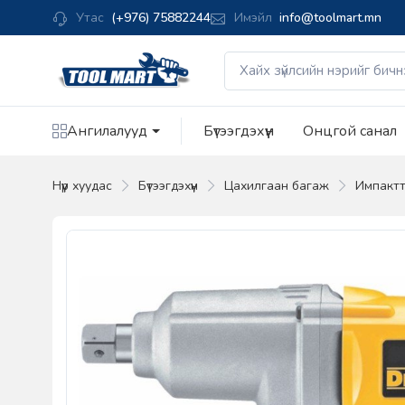
Утас
(+976) 75882244
Имэйл
info@toolmart.mn
Ангилалууд
Бүтээгдэхүүн
Онцгой санал
Нүүр хуудас
Бүтээгдэхүүн
Цахилгаан багаж
Импактт