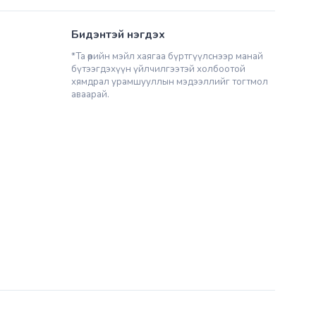
Бидэнтэй нэгдэх
*Та өөрийн мэйл хаягаа бүртгүүлснээр манай
бүтээгдэхүүн үйлчилгээтэй холбоотой
хямдрал урамшууллын мэдээллийг тогтмол
аваарай.