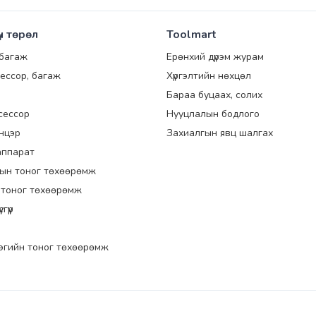
үн төрөл
Toolmart
 багаж
Ерөнхий дүрэм журам
ессор, багаж
Хүргэлтийн нөхцөл
Бараа буцаах, солих
сессор
Нууцлалын бодлого
энцэр
Захиалгын явц шалгах
аппарат
ын тоног төхөөрөмж
 тоног төхөөрөмж
гүүр
эгийн тоног төхөөрөмж