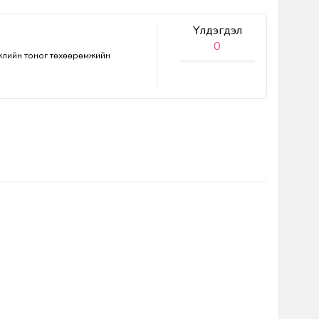
Үлдэгдэл
0
эжлийн тоног төхөөрөмжийн