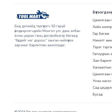
Бүтээгдэхү
Цахилгаан
Бид дэлхийд тэргүүлэгч 50 гаруй
Хийн компр
үйлдвэрлэгчдийн Монгол улс дахь албан
Гар багаж
ёсны цорын ганц дистрибьютр бөгөөд
“бүгдийг нэг дороос” ханган нийлүүлэх
Нэмэлт акк
зарчмыг баримтлан ажилладаг.
Тэрэг тэрг
Гагнуурын 
Зам барилг
Халаалтын
Цахилгаан үүс
Усны насос
Сад цэцэрл
Бусад
©2024 Бүх эрх хуулиар хамгаалагдсан.