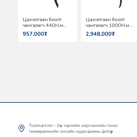
Цахилгаан боолт
Цахилгаан боолт
чангалагч 440Н.м
чангалагч 1000Н.м 1"
1/2" DEWALT
Makita TW1000
957,000₮
2,948,000₮
DW292-QS
Toolmart.mn - Бүх төрлийн мэргэжлийн тоног
төхөөрөмжийн онлайн худалдааны дэлгүүр