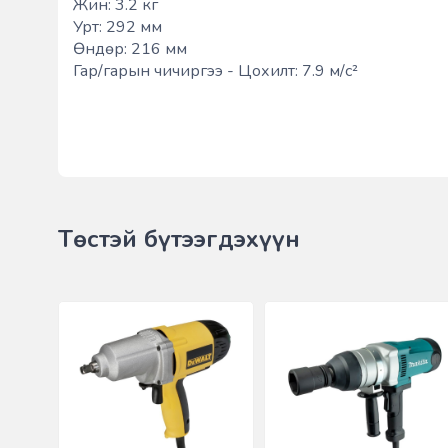
Жин: 3.2 кг
Урт: 292 мм
Өндөр: 216 мм
Гар/гарын чичиргээ - Цохилт: 7.9 м/с²
Төстэй бүтээгдэхүүн