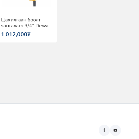
Цахилгаан боолт
чангалагч 3/4" Dewalt
DW294-QS
1,012,000₮