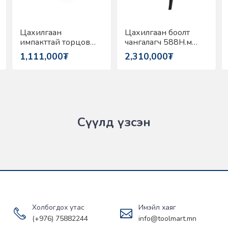
Цахилгаан
Цахилгаан боолт
импакттай торцов
чангалагч 588Н.м
294Н.м 1/2" Makita
3/4" Makita 6906
1,111,000₮
2,310,000₮
6905H
Сүүлд үзсэн
Холбогдох утас
Имэйл хаяг
(+976) 75882244
info@toolmart.mn