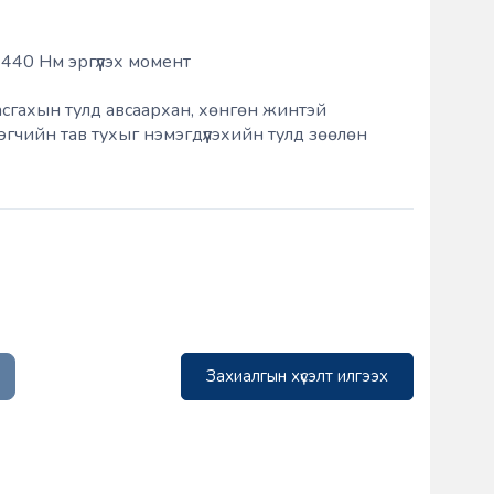
440 Нм эргүүлэх момент
асгахын тулд авсаархан, хөнгөн жинтэй
эгчийн тав тухыг нэмэгдүүлэхийн тулд зөөлөн
Захиалгын хүсэлт илгээх