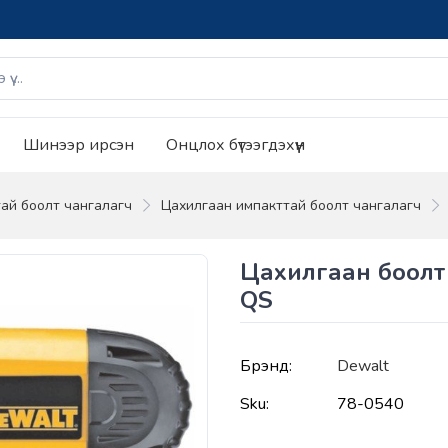
Шинээр ирсэн
Онцлох бүтээгдэхүүн
ай боолт чангалагч
Цахилгаан импакттай боолт чангалагч
Цахилгаан боолт
QS
Брэнд:
Dewalt
Sku:
78-0540