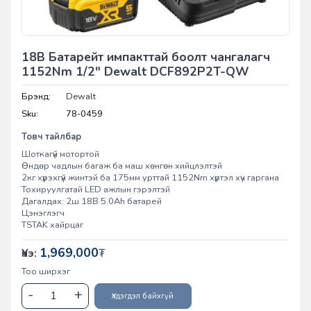
18В Батарейт импакттай боолт чангалагч
1152Nm 1/2" Dewalt DCF892P2T-QW
Брэнд:
Dewalt
Sku:
78-0459
Товч тайлбар
Шоткагүй мотортой
Өндөр чадлын багаж ба маш хөнгөн хийцлэлтэй
2кг хүрэхгүй жинтэй ба 175мм урттай 1152Nm хүртэл хүч гаргана
Тохируулгатай LED ажлын гэрэлтэй
Дагалдах: 2ш 18В 5.0Ah батарей
Цэнэглэгч
TSTAK хайрцаг
1,969,000
Үнэ:
₮
Тоо ширхэг
Үлдэгдэл байхгүй