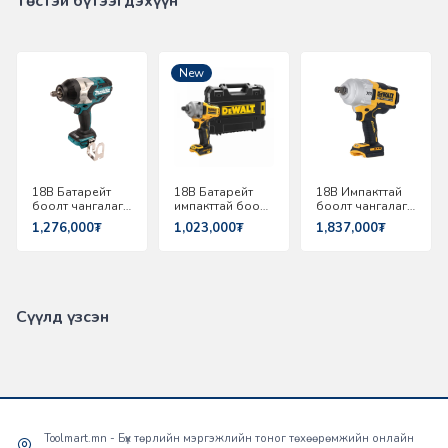
Төстэй бүтээгдэхүүн
New
18В Батарейт
18В Батарейт
18В Импакттай
боолт чангалагч
импакттай боолт
боолт чангалагч
1050Н.м 3/8"
чангалагч 1/2"
3/4" Dewalt
1,276,000₮
1,023,000₮
1,837,000₮
Makita
812Nm Dewalt
DCF964NT-XJ
DTW1002Z
DCF891NT-XJ
Сүүлд үзсэн
Toolmart.mn - Бүх төрлийн мэргэжлийн тоног төхөөрөмжийн онлайн