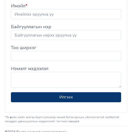
Имэйл
*
Байгууллагын нэр
Тоо ширхэг
Нэмэлт мэдээлэл
Илгээх
*Та өөрийн мэйл хаягаа бүртгүүлснээр манай бүтээгдэхүүн үйлчилгээтэй холбоотой
хямдрал урамшууллын мэдээллийг тогтмол аваарай.