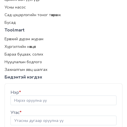
Усны насос
Сад цэцэрлэгийн тоног төхөөрөмж
Бусад
Toolmart
Ерөнхий дүрэм журам
Хүргэлтийн нөхцөл
Бараа буцаах, солих
Нууцлалын бодлого
Захиалгын явц шалгах
Бидэнтэй нэгдэх
Нэр
*
Утас
*