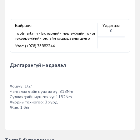
Байршил
Үлдэгдэл
0
Toolmart.mn - Бүх төрлийн мэргэжлийн тоног
төхөөрөмжийн онлайн худалдааны дэлгүүр
Утас: (+976) 75882244
Дэлгэрэнгүй мэдээлэл
Хошуу: 1/2"
Чангалах үеийн мушгих хүч: 813Nm
Суллах үеийн мушгих хүч: 1152Nm
Хурдны тохиргоо: 3 хурд
Жин: 1.6кг