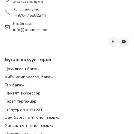
худалдааны дэлгүүр
Холбогдох утас
(+976) 75882244
Имэйл хаяг
info@toolmart.mn
Бүтээгдэхүүн төрөл
Цахилгаан багаж
Хийн компрессор, багаж
Гар багаж
Нэмэлт акксессор
Тэрэг тэргэнцэр
Гагнуурын аппарат
Зам барилгын тоног төхөөрөмж
Халаалтын тоног төхөөрөмж
Цахилгаан үүсгүүр