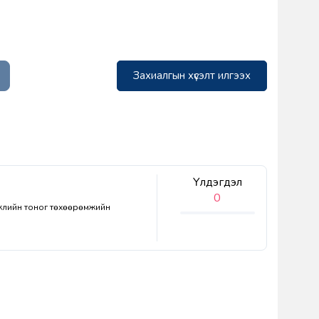
Захиалгын хүсэлт илгээх
Үлдэгдэл
0
эжлийн тоног төхөөрөмжийн