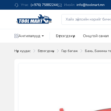
Утас
(+976) 75882244
Имэйл
info@toolmart.mn
Ангилалууд
Бүтээгдэхүүн
Онцгой санал
Нүүр хуудас
Бүтээгдэхүүн
Гар багаж
Бахь, Бахины т