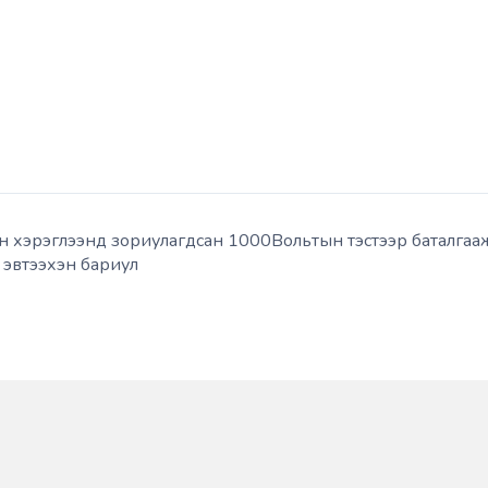
ийн хэрэглээнд зориулагдсан 1000Вольтын тэстээр баталгааж
т эвтээхэн бариул