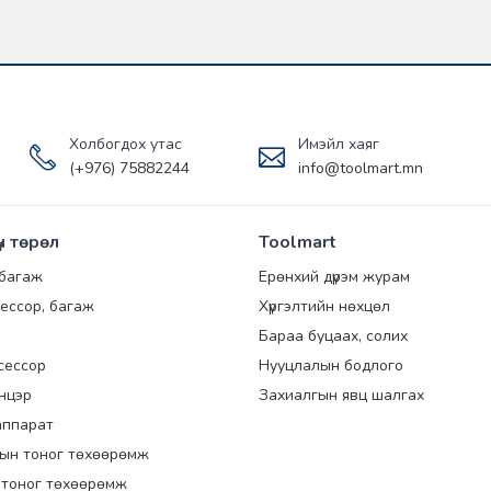
Холбогдох утас
Имэйл хаяг
(+976) 75882244
info@toolmart.mn
үн төрөл
Toolmart
 багаж
Ерөнхий дүрэм журам
ессор, багаж
Хүргэлтийн нөхцөл
Бараа буцаах, солих
сессор
Нууцлалын бодлого
энцэр
Захиалгын явц шалгах
аппарат
ын тоног төхөөрөмж
 тоног төхөөрөмж