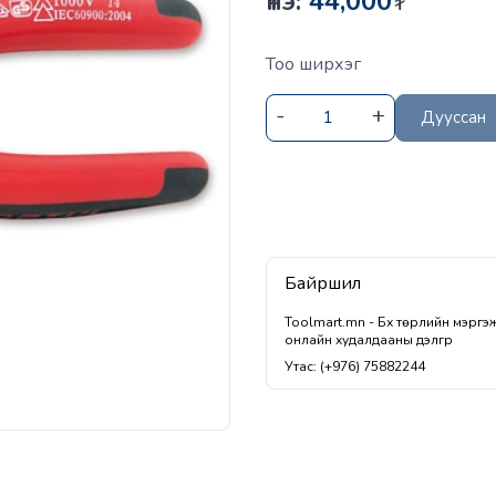
Үнэ:
44,000
₮
Тоо ширхэг
Дууссан
Байршил
Toolmart.mn - Бүх төрлийн мэрг
онлайн худалдааны дэлгүүр
Утас: (+976) 75882244