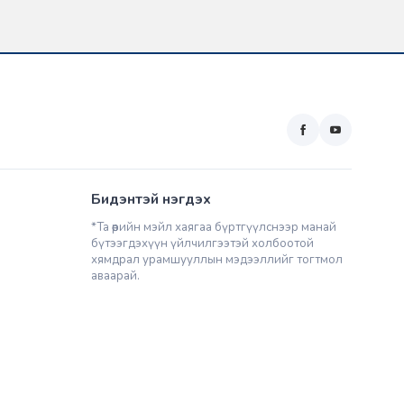
Бидэнтэй нэгдэх
*Та өөрийн мэйл хаягаа бүртгүүлснээр манай
бүтээгдэхүүн үйлчилгээтэй холбоотой
хямдрал урамшууллын мэдээллийг тогтмол
аваарай.