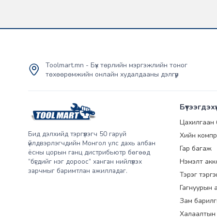
Toolmart.mn - Бүх төрлийн мэргэжлийн тоног
төхөөрөмжийн онлайн худалдааны дэлгүүр
Бүтээгдэхү
Цахилгаан
Бид дэлхийд тэргүүлэгч 50 гаруй
Хийн компр
үйлдвэрлэгчдийн Монгол улс дахь албан
Гар багаж
ёсны цорын ганц дистрибьютр бөгөөд
“бүгдийг нэг дороос” ханган нийлүүлэх
Нэмэлт акк
зарчмыг баримтлан ажилладаг.
Тэрэг тэрг
Гагнуурын 
Зам барилг
Халаалтын