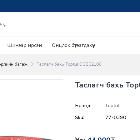
Шинээр ирсэн
Онцлох бүтээгдэхүүн
өрлийн багаж
Таслагч бахь Toptul DGBC2106
Таслагч бахь To
Брэнд:
Toptul
Sku:
77-0390