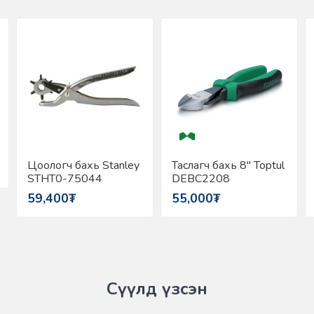
Цоологч бахь Stanley
Таслагч бахь 8" Toptul
STHT0-75044
DEBC2208
59,400₮
55,000₮
Сүүлд үзсэн