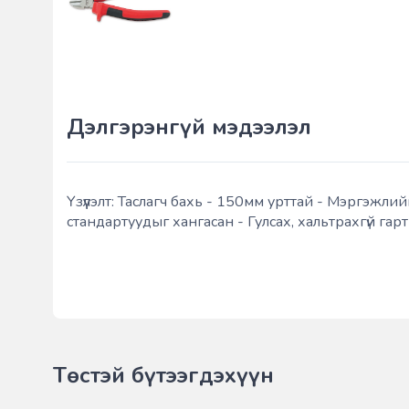
Дэлгэрэнгүй мэдээлэл
Үзүүлэлт: Таслагч бахь - 150мм урттай - Мэргэжл
стандартуудыг хангасан - Гулсах, хальтрахгүй гар
Төстэй бүтээгдэхүүн