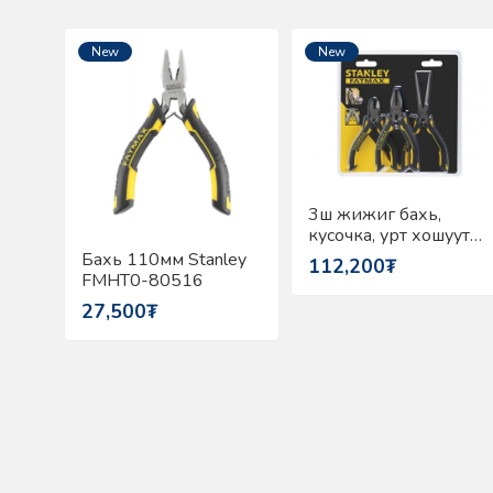
New
New
3ш жижиг бахь,
кусочка, урт хошуут
ком Stanley FMHT0-
Бахь 110мм Stanley
112,200₮
80524
FMHT0-80516
27,500₮