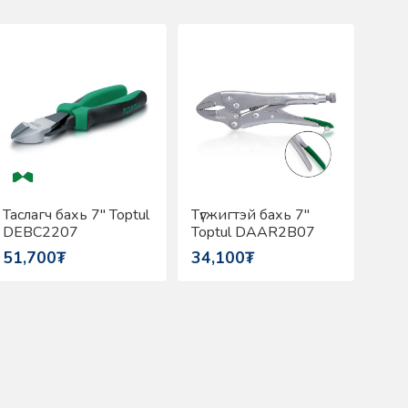
Таслагч бахь 7" Toptul
Түгжигтэй бахь 7"
Түгж
DEBC2207
Toptul DAAR2B07
Top
51,700₮
34,100₮
37,