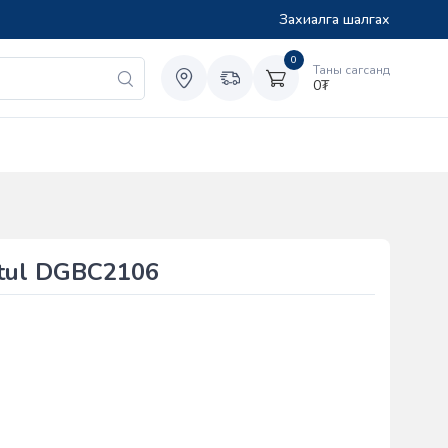
Захиалга шалгах
0
Таны сагсанд
0
₮
ptul DGBC2106