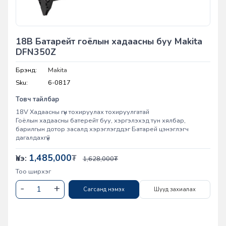
18В Батарейт гоёлын хадаасны буу Makita
DFN350Z
Брэнд:
Makita
Sku:
6-0817
Товч тайлбар
18V Хадаасны гүн тохируулах тохируулгатай
Гоёлын хадаасны батерейт буу, хэргэлэхэд тун хялбар,
барилгын дотор засалд хэрэглэгддэг Батарей цэнэглэгч
дагалдахгүй
1,485,000
Үнэ:
₮
1,628,000
₮
Тоо ширхэг
Сагсанд нэмэх
Шууд захиалах