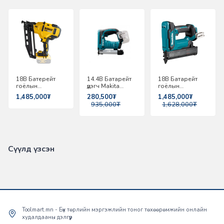
-
70%
-
10%
18В Батерейт
14.4В Батарейт
18В Батарейт
гоёлын
үдэгч Makita
гоёлын
хадаасны буу
ST420DZK
хадаасны буу
1,485,000₮
280,500₮
1,485,000₮
DEWALT
Makita DFN350Z
935,000₮
1,628,000₮
DCN660N-XJ
Сүүлд үзсэн
Toolmart.mn - Бүх төрлийн мэргэжлийн тоног төхөөрөмжийн онлайн
худалдааны дэлгүүр