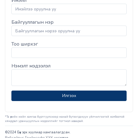
Имэйл
*
Байгууллагын нэр
Тоо ширхэг
Нэмэлт мэдээлэл
Илгээх
*Та өөрийн мэйл хаягаа бүртгүүлснээр манай бүтээгдэхүүн үйлчилгээтэй холбоотой
хямдрал урамшууллын мэдээллийг тогтмол аваарай.
©2024 Бүх эрх хуулиар хамгаалагдсан.
Вэбсайт
ыг
Грийнсофт ХХК
хөгжүүлэв.