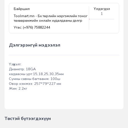
Байршил
Үлдэгдэл
1
Toolmart.mn - Бүх төрлийн мэргэжлийн тоног
төхөөрөмжийн онлайн худалдааны дэлгүүр
Утас: (+976) 75882244
Дэлгэрэнгүй мэдээлэл
Үзүүлэлт:
Диаметр: 18GA
хадаасны урт:15,18,25,30,35мм
Сумны савны багтаамж: 100ш
Овор хэмжээ: 257*79*227 мм
Жин: 2.2кг
Төстэй бүтээгдэхүүн