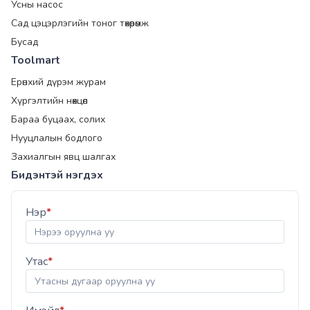
Усны насос
Сад цэцэрлэгийн тоног төхөөрөмж
Бусад
Toolmart
Ерөнхий дүрэм журам
Хүргэлтийн нөхцөл
Бараа буцаах, солих
Нууцлалын бодлого
Захиалгын явц шалгах
Бидэнтэй нэгдэх
Нэр
*
Утас
*