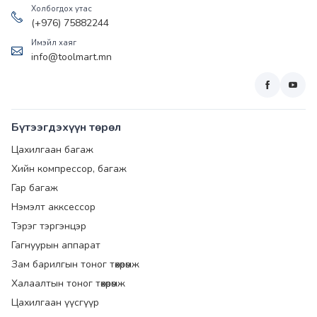
Холбогдох утас
(+976) 75882244
Имэйл хаяг
info@toolmart.mn
Бүтээгдэхүүн төрөл
Цахилгаан багаж
Хийн компрессор, багаж
Гар багаж
Нэмэлт акксессор
Тэрэг тэргэнцэр
Гагнуурын аппарат
Зам барилгын тоног төхөөрөмж
Халаалтын тоног төхөөрөмж
Цахилгаан үүсгүүр