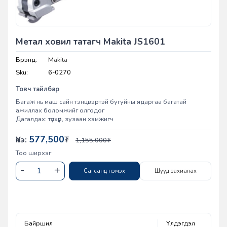
Метал ховил татагч Makita JS1601
Брэнд:
Makita
Sku:
6-0270
Товч тайлбар
Багаж нь маш сайн тэнцвэртэй бугуйны ядаргаа багатай
ажиллах боломжийг олгодог
Дагалдах: түлхүүр, зузаан хэмжигч
577,500
Үнэ:
₮
1,155,000
₮
Тоо ширхэг
Сагсанд нэмэх
Шууд захиалах
Байршил
Үлдэгдэл