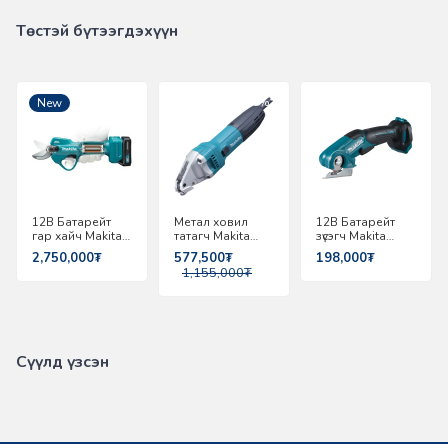
Төстэй бүтээгдэхүүн
-
50%
New
12В Батарейт
Метал ховил
12В Батарейт
гар хайч Makita
татагч Makita
зүсэгч Makita
UP100DZ
JS1601
CP100DZ
2,750,000₮
577,500₮
198,000₮
1,155,000₮
Сүүлд үзсэн