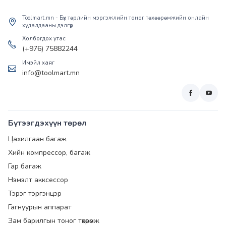
Toolmart.mn - Бүх төрлийн мэргэжлийн тоног төхөөрөмжийн онлайн
худалдааны дэлгүүр
Холбогдох утас
(+976) 75882244
Имэйл хаяг
info@toolmart.mn
Бүтээгдэхүүн төрөл
Цахилгаан багаж
Хийн компрессор, багаж
Гар багаж
Нэмэлт акксессор
Тэрэг тэргэнцэр
Гагнуурын аппарат
Зам барилгын тоног төхөөрөмж