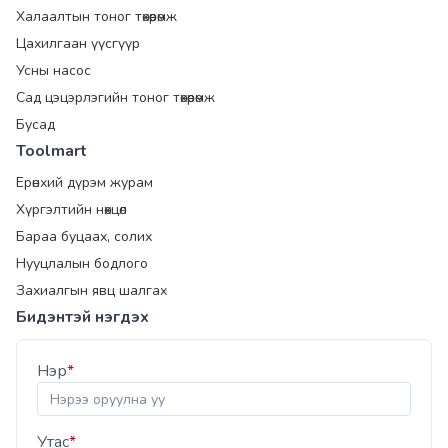
Халаалтын тоног төхөөрөмж
Цахилгаан үүсгүүр
Усны насос
Сад цэцэрлэгийн тоног төхөөрөмж
Бусад
Toolmart
Ерөнхий дүрэм журам
Хүргэлтийн нөхцөл
Бараа буцаах, солих
Нууцлалын бодлого
Захиалгын явц шалгах
Бидэнтэй нэгдэх
Нэр
*
Утас
*