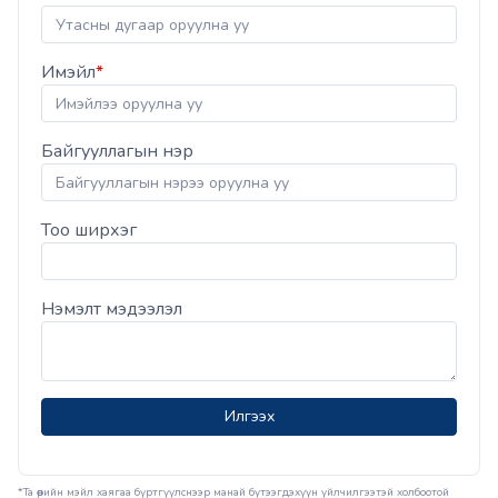
Имэйл
*
Байгууллагын нэр
Тоо ширхэг
Нэмэлт мэдээлэл
Илгээх
*Та өөрийн мэйл хаягаа бүртгүүлснээр манай бүтээгдэхүүн үйлчилгээтэй холбоотой