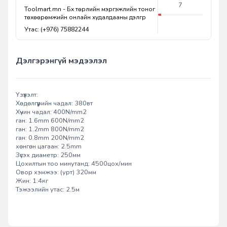
7
Toolmart.mn - Бүх төрлийн мэргэжлийн тоног
төхөөрөмжийн онлайн худалдааны дэлгүүр
Утас: (+976) 75882244
Дэлгэрэнгүй мэдээлэл
Үзүүлэлт:
Хөдөлгүүрийн чадал: 380вт
Хүчин чадал: 400N/mm2
ган: 1.6mm 600N/mm2
ган: 1.2mm 800N/mm2
ган: 0.8mm 200N/mm2
хөнгөн цагаан: 2.5mm
Зүсэх диаметр: 250мм
Цохилтын тоо минутанд: 4500цох/мин
Овор хэмжээ: (урт) 320мм
Жин: 1.4кг
Тэжээлийн утас: 2.5м