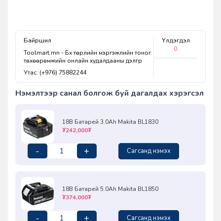
Байршил
Үлдэгдэл
0
Toolmart.mn - Бүх төрлийн мэргэжлийн тоног
төхөөрөмжийн онлайн худалдааны дэлгүүр
Утас: (+976) 75882244
Нэмэлтээр санал болгож буй дагалдах хэрэгсэл
18В Батарей 3.0Ah Makita BL1830
₮242,000₮
-
+
Сагсанд нэмэх
18В Батарей 5.0Ah Makita BL1850
₮374,000₮
-
+
Сагсанд нэмэх