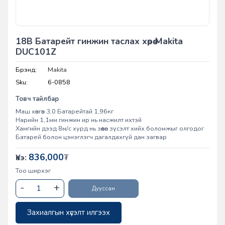
18В Батарейт гинжин таслах хөрөө Makita
DUC101Z
Брэнд:
Makita
Sku:
6-0858
Товч тайлбар
Маш хөнгөн 3,0 Батарейтай 1,96кг
Нарийн 1,1мм гинжин ир нь насжилт ихтэй
Хамгийн дээд 8м/с хурд нь зөөлөн зүсэлт хийх боломжыг олгодог
Батарей болон цэнэглэгч дагалдахгүй дан загвар
836,000
Үнэ:
₮
Тоо ширхэг
Дууссан
Захиалгын хүсэлт илгээх