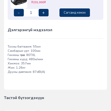
₮231,000₮
-
+
Сагсанд нэмэх
Дэлгэрэнгүй мэдээлэл
Тосны багтаамж: 55мл
Самбарын урт: 100мм
Гинжны төрөл: 80TXL
Гинжны хурд: 480м/мин
Хэмжээ: 357мм
Жин: 1,26кг
Дууны давтамж: 87dB(A)
Төстэй бүтээгдэхүүн