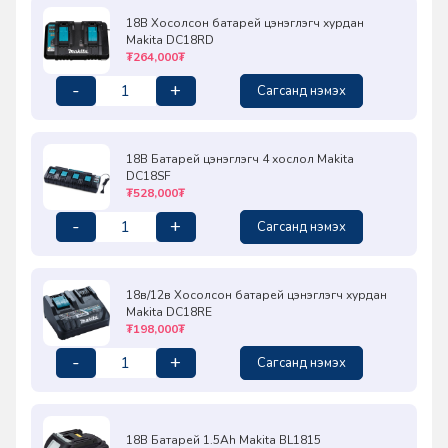
18В Хосолсон батарей цэнэглэгч хурдан
Makita DC18RD
₮264,000₮
-
+
Сагсанд нэмэх
18В Батарей цэнэглэгч 4 хослол Makita
DC18SF
₮528,000₮
-
+
Сагсанд нэмэх
18в/12в Хосолсон батарей цэнэглэгч хурдан
Makita DC18RE
₮198,000₮
-
+
Сагсанд нэмэх
18В Батарей 1.5Ah Makita BL1815