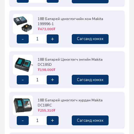
18В Батарей цэнэглэгчийн ком Makita
199996-1
₮473,000₮
-
+
Сагсанд нэмэх
18В Батарей Цэнэглэгч энгийн Makita
DC18SD
₮198,000₮
-
+
Сагсанд нэмэх
18В Батарей цэнэглэгч хурдан Makita
DC18RC
₮255,310₮
-
+
Сагсанд нэмэх