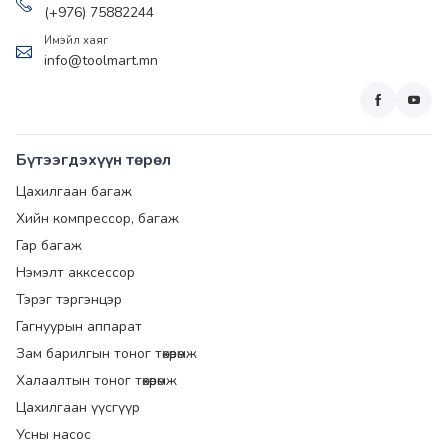
(+976) 75882244
Имэйл хаяг
info@toolmart.mn
Бүтээгдэхүүн төрөл
Цахилгаан багаж
Хийн компрессор, багаж
Гар багаж
Нэмэлт акксессор
Тэрэг тэргэнцэр
Гагнуурын аппарат
Зам барилгын тоног төхөөрөмж
Халаалтын тоног төхөөрөмж
Цахилгаан үүсгүүр
Усны насос