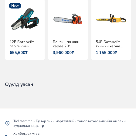
New
12В Батарейт
Бензин гинжин
54В Батарейт
гар гинжин
хөрөө 20"
гинжин хөрөө
хөрөө 100мм
Husqvarna 395
45см Dewalt
655,600₮
3,960,000₮
1,155,000₮
Makita UC100DZ
XP
DCMCS574N-XJ
Сүүлд үзсэн
Toolmart.mn - Бүх төрлийн мэргэжлийн тоног төхөөрөмжийн онлайн
худалдааны дэлгүүр
Холбогдох утас