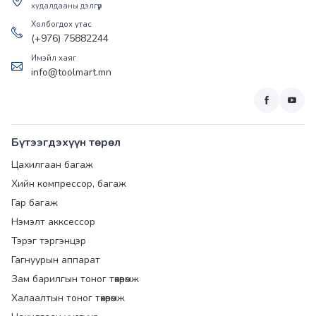
худалдааны дэлгүүр
Холбогдох утас
(+976) 75882244
Имэйл хаяг
info@toolmart.mn
Бүтээгдэхүүн төрөл
Цахилгаан багаж
Хийн компрессор, багаж
Гар багаж
Нэмэлт акксессор
Тэрэг тэргэнцэр
Гагнуурын аппарат
Зам барилгын тоног төхөөрөмж
Халаалтын тоног төхөөрөмж