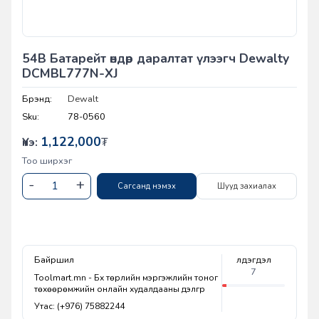
54В Батарейт өндөр даралтат үлээгч Dewalty
DCMBL777N-XJ
Брэнд:
Dewalt
Sku:
78-0560
1,122,000
Үнэ:
₮
Тоо ширхэг
Сагсанд нэмэх
Шууд захиалах
Байршил
Үлдэгдэл
7
Toolmart.mn - Бүх төрлийн мэргэжлийн тоног
төхөөрөмжийн онлайн худалдааны дэлгүүр
Утас: (+976) 75882244