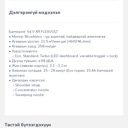
Дэлгэрэнгүй мэдээлэл
Баттерей: 54 V XR FLEXVOLT
• Мотор: Brushless – үр ашигтай, найдвартай ажиллагаа
• Агаарын урсгал: 21.5 м³/мин цаг (≈600 NL/min)
• Агаарын хурд: 258 км/цаг
• Хурд тохиргоо:
– Eco, Standard, Turbo (LED dashboard, variable trigger + lock)
• Дууны түвшин: ≤ 98 дБА
• Жин (зөвхөн корпус): 3.1 – 3.2 кг
• Ажиллах хугацаа: 15 – 29 минут (Eco горим, 15 Ah баттерей
ашиглан)
• Дагалдах хэрэгсэл:
– Shoulder strap
– Concentrator nozzle
– Sweeping nozzle
Төстэй бүтээгдэхүүн