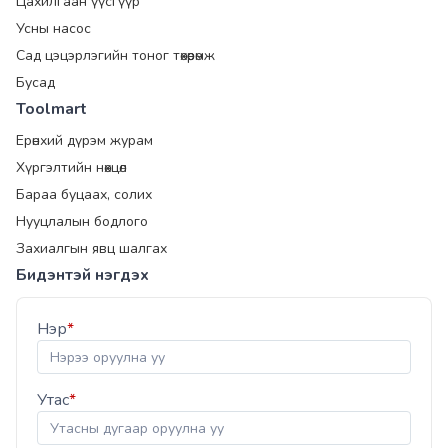
Цахилгаан үүсгүүр
Усны насос
Сад цэцэрлэгийн тоног төхөөрөмж
Бусад
Toolmart
Ерөнхий дүрэм журам
Хүргэлтийн нөхцөл
Бараа буцаах, солих
Нууцлалын бодлого
Захиалгын явц шалгах
Бидэнтэй нэгдэх
Нэр
*
Утас
*