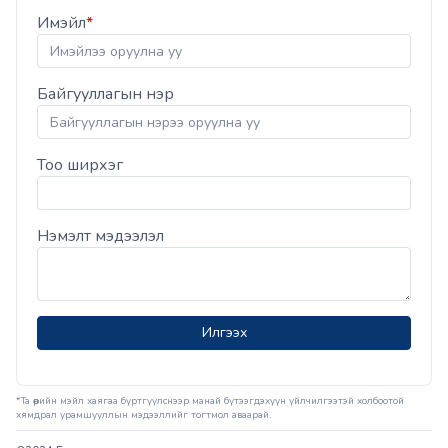
Имэйл
*
Байгууллагын нэр
Тоо ширхэг
Нэмэлт мэдээлэл
Илгээх
*Та өөрийн мэйл хаягаа бүртгүүлснээр манай бүтээгдэхүүн үйлчилгээтэй холбоотой
хямдрал урамшууллын мэдээллийг тогтмол аваарай.