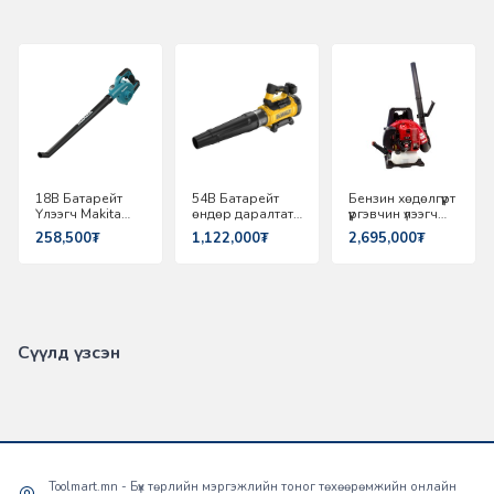
18В Батарейт
54В Батарейт
Бензин хөдөлгүүрт
Үлээгч Makita
өндөр даралтат
үүргэвчин үлээгч
DUB186Z
үлээгч Dewalty
Maruyama
258,500₮
1,122,000₮
2,695,000₮
DCMBL777N-XJ
BL9000
Сүүлд үзсэн
Toolmart.mn - Бүх төрлийн мэргэжлийн тоног төхөөрөмжийн онлайн